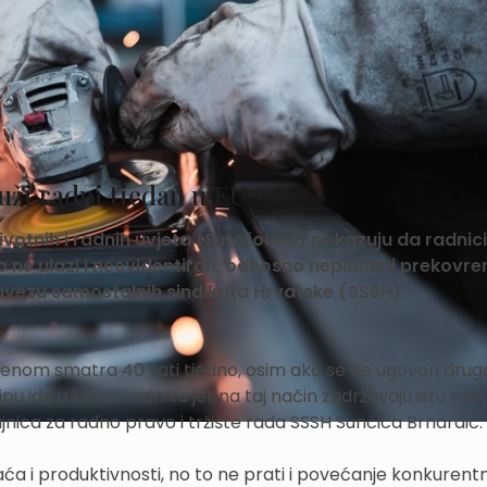
uži radni tjedan u EU
votnih i radnih uvjeta (Eurofound) pokazuju da radnici
 to ne ulazi i neevidentiran, odnosno neplaćeni prekovr
Savezu samostalnih sindikata Hrvatske (SSSH).
enom smatra 40 sati tjedno, osim ako se ne ugovori druga
 ide u korist radnika jer na taj način zadržavaju istu razi
tajnica za radno pravo i tržište rada SSSH Sunčica Brnardić.
aća i produktivnosti, no to ne prati i povećanje konkurentn