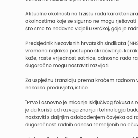
Aktualne okolnosti na tržištu rada karakteriziraj
okolnostima koje se sigurno ne mogu rješavati
što smo to nedavno vidjeli u Grčkoj, gdje je ra
Predsjednik Nezavisnih hrvatskih sindikata (N
vremena najlakše postupno skraćivanje, korak 
kaže, raste vrijednost satnice, odnosno rada ra
dugoročno mogu nastaviti razvijati.
Za uspješnu tranziciju prema kraćem radnom vr
nekoliko preduvjeta, ističe.
"Prvo i osnovno je micanje isključivog fokusa s ra
je da koristi od razvoja znanja i tehnologija bu
nastaviti s daljnjim oslobođenjem čovjeka od ra
dugoročnost radnih odnosa temeljenih na očuva