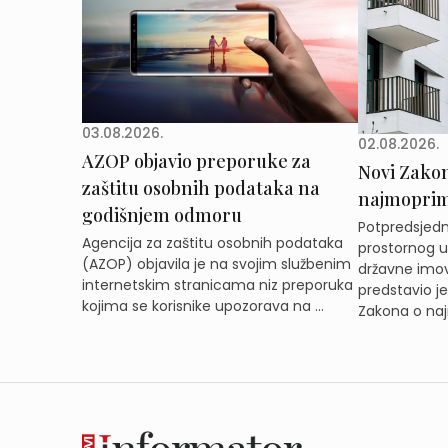
03.08.2026.
02.08.2026.
AZOP objavio preporuke za
Novi Zakon 
zaštitu osobnih podataka na
najmoprimc
godišnjem odmoru
Potpredsjedni
Agencija za zaštitu osobnih podataka
prostornog ur
(AZOP) objavila je na svojim službenim
državne imov
internetskim stranicama niz preporuka
predstavio j
kojima se korisnike upozorava na ...
Zakona o naj