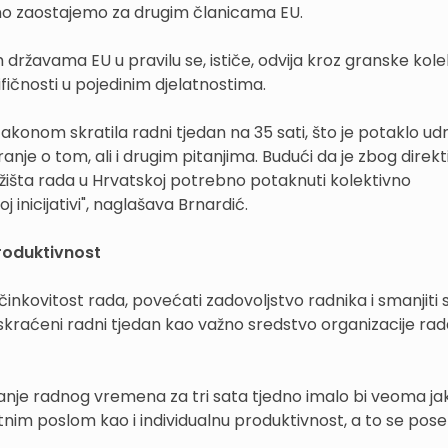
ažno zaostajemo za drugim članicama EU.
državama EU u pravilu se, ističe, odvija kroz granske kole
ičnosti u pojedinim djelatnostima.
 Zakonom skratila radni tjedan na 35 sati, što je potaklo u
nje o tom, ali i drugim pitanjima. Budući da je zbog direkt
tržišta rada u Hrvatskoj potrebno potaknuti kolektivno
j inicijativi", naglašava Brnardić.
produktivnost
nkovitost rada, povećati zadovoljstvo radnika i smanjiti 
kraćeni radni tjedan kao važno sredstvo organizacije rada
vanje radnog vremena za tri sata tjedno imalo bi veoma ja
utnim poslom kao i individualnu produktivnost, a to se pos