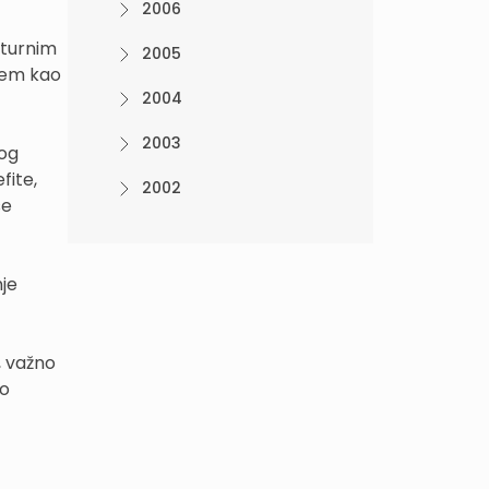
2006
kturnim
2005
utem kao
2004
2003
nog
fite,
2002
se
je
o, važno
mo