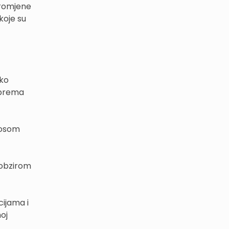
promjene
koje su
ako
i prema
nosom
s obzirom
cijama i
oj