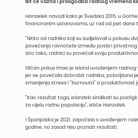
Bit će važna i prilagodba radnog vremena 
Hanzelek navodi kako je Švedska 2015. u Got
financiranim ustanovama, uz rad od pet dana tj
"Nitko od radnika koji su sudjelovali u pokusu dv
povećanja ravnoteže između posla i privatnog ž
Isto tako, radnici su povećali svoju produktivnos
Sličan pokus imao je Island uvođenjem radnog vre
jer se povećala dobrobit radnika, poboljšana j
smanjenja stresa i "burnouta" a produktivnost je 
"Kao rezultat toga, islandski sindikati su post
za cijelu radnu populaciju", ističe Hanzalek.
I Španjolska je 2021. započela s uvođenjem rad
godine, no zasad nisu poznati rezultati.