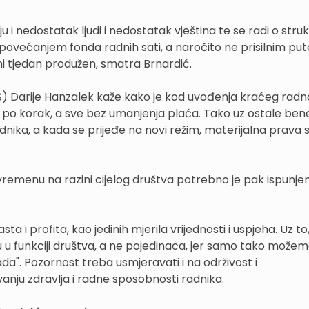
u i nedostatak ljudi i nedostatak vještina te se radi o stru
 povećanjem fonda radnih sati, a naročito ne prisilnim p
dni tjedan produžen, smatra Brnardić.
HS) Darije Hanzalek kaže kako je kod uvođenja kraćeg rad
po korak, a sve bez umanjenja plaća. Tako uz ostale bene
dnika, a kada se prijeđe na novi režim, materijalna prava 
emenu na razini cijelog društva potrebno je pak ispunjen
sta i profita, kao jedinih mjerila vrijednosti i uspjeha. Uz t
du u funkciji društva, a ne pojedinaca, jer samo tako može
da". Pozornost treba usmjeravati i na održivost i
nju zdravlja i radne sposobnosti radnika.