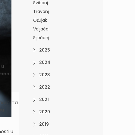
Svibanj
Travanj
Ožujak
Veljača
Siječanj
2025
2024
 u
emeni
2023
2022
2021
čije. Ta
nu
2020
2019
osti u