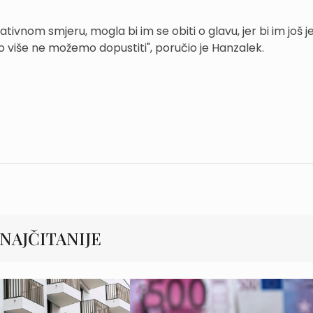
tivnom smjeru, mogla bi im se obiti o glavu, jer bi im još j
to više ne možemo dopustiti", poručio je Hanzalek.
NAJČITANIJE