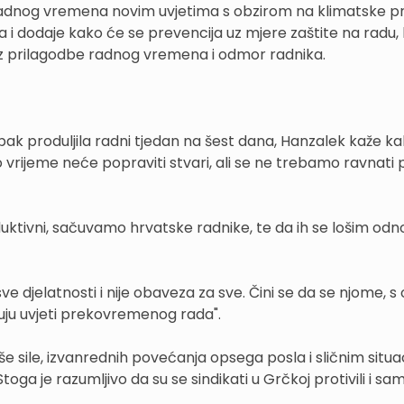
i radnog vremena novim uvjetima s obzirom na klimatske 
 i dodaje kako će se prevencija uz mjere zaštite na radu, 
uz prilagodbe radnog vremena i odmor radnika.
pak produljila radni tjedan na šest dana, Hanzalek kaže k
o vrijeme neće popraviti stvari, ali se ne trebamo ravnat
ktivni, sačuvamo hrvatske radnike, te da ih se lošim od
ve djelatnosti i nije obaveza za sve. Čini se da se njome, 
uju uvjeti prekovremenog rada".
e sile, izvanrednih povećanja opsega posla i sličnim situa
 je razumljivo da su se sindikati u Grčkoj protivili i sam