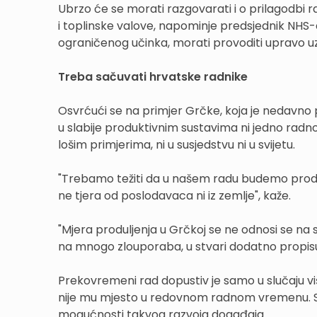
Ubrzo će se morati razgovarati i o prilagodb
i toplinske valove, napominje predsjednik NHS-a
ograničenog učinka, morati provoditi upravo 
Treba sačuvati hrvatske radnike
Osvrćući se na primjer Grčke, koja je nedavno 
u slabije produktivnim sustavima ni jedno radn
lošim primjerima, ni u susjedstvu ni u svijetu.
"Trebamo težiti da u našem radu budemo produ
ne tjera od poslodavaca ni iz zemlje", kaže.
"Mjera produljenja u Grčkoj se ne odnosi se na s
na mnogo zlouporaba, u stvari dodatno propis
Prekovremeni rad dopustiv je samo u slučaju viš
nije mu mjesto u redovnom radnom vremenu. Stoga
mogućnosti takvog razvoja događaja.