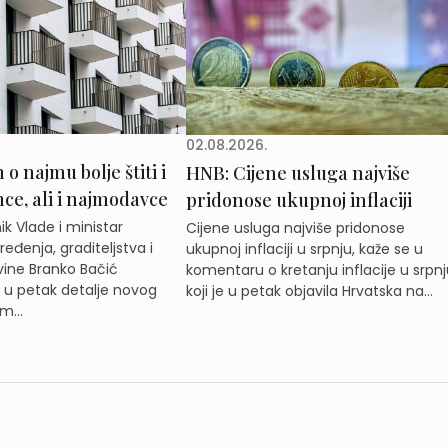
02.08.2026.
o najmu bolje štiti i
HNB: Cijene usluga najviše
e, ali i najmodavce
pridonose ukupnoj inflaciji
k Vlade i ministar
Cijene usluga najviše pridonose
eđenja, graditeljstva i
ukupnoj inflaciji u srpnju, kaže se u
ine Branko Bačić
komentaru o kretanju inflacije u srpnj
e u petak detalje novog
koji je u petak objavila Hrvatska na...
m...