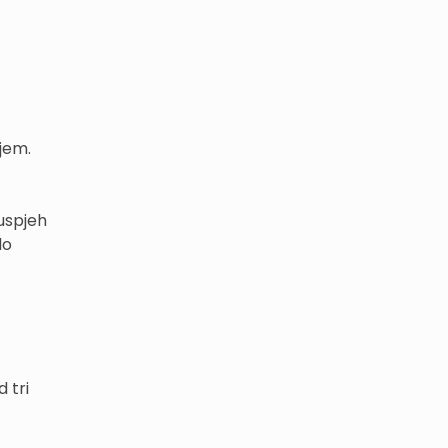
jem.
 uspjeh
do
 tri