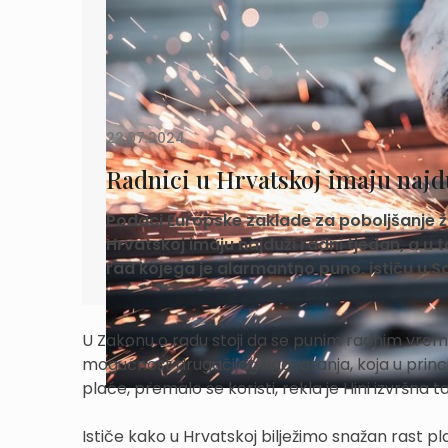
22.07.2024.
Radnici u Hrvatskoj imaju najd
Podaci Europske zaklade za poboljšanje ži
Hrvatskoj imaju najduži radni tjedan, a u
rad kojega je alarmantno puno, ističu u 
U Zakonu o radu stoji da se punim radnim vrem
mogućnost drugačijeg ugovaranja, koja u principu
plaće, premalo se koristi, rekla je Hini izvršna 
Ističe kako u Hrvatskoj bilježimo snažan rast pl