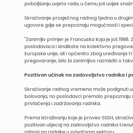
poboljšanju uvjeta rada, u čemu još uvijek sn
Skraćivanje prosječnog radnog tjedna u drugim 
ugovore gdje se prepoznaju mogućnosti i specif
"Zanimljiv primjer je Francuska koja je još 1998.
poslodavaca i sindikate na kolektivno pregovara
Europske unije, ali i općenito zbog uređivanja 
pregovaranje, bilo bi zanimljivo razmisliti o takvo
Pozitivan učinak na zadovoljstvo radnika i 
Skraćivanje radnog vremena može podignuti uči
bolovanja, no poslodavci premalo prepoznaju s
privlačenja i zadržavanja radnika.
Prema istraživanju koje je proveo SSSH, skraći
pozitivan utjecaj na zadovoljstvo radnika tren
odnosi na radnike u privatnom sektoru.