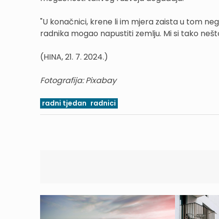
"U konačnici, krene li im mjera zaista u tom nega
radnika mogao napustiti zemlju. Mi si tako neš
(HINA, 21. 7. 2024.)
Fotografija: Pixabay
radni tjedan
radnici