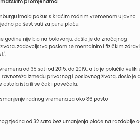
klimatskim promjenama
henburgu imala pokus s kraćim radnim vremenom u javno
edno po šest sati za punu plaću.
ije godine nije bio na bolovanju, došlo je do značajnog
ivota, zadovoljstva poslom te mentalnim i fizičkim zdravl
t".
mena od 35 sati od 2015. do 2019., a to je polučilo veliki
e ravnoteža između privatnog i poslovnog života, došlo je 
ostala ista ili se čak i povećala.
igli smanjenje radnog vremena za oko 86 posto
nog tjedna od 32 sata bez umanjenja plaće na razdoblje od