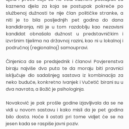
kaznena djela za koja se postupak pokreće po
službenoj dužnosti te nije član političke stranke, a
niti je to bila posljednjih pet godina do dana
kandidiranja, niti je u tom razdoblju kao nezavisni
kandidat obnašala dužnost u predstavničkim i
izvršnim tijelima na državnoj razini, kao ni u lokalnoj i
područnoj (regionalnoj) samoupravi.
Činjenica da se predsjednik i članovi Povjerenstva
biraju najviše dva puta te da moraju biti pravnici
isključuje dio sadašnjeg sastava iz kombinacija za
neko buduće, konkretno Ivanjek i Vučetić birani su u
dva navrata, a Božić je psihologinja.
Novaković je pak prošle godine izjavljivala da se ne
vidi u novom sastavu i kako misli da je pet godina
bilo dosta. Hoće li ostati pri tome vidjet će se na
jesen kada se raspiše javni poziv.