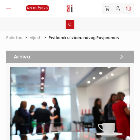
NN 85/2026
Početna
>
Vijesti
>
Prvi korak u izboru novog Povjerenstv...
Arhiva