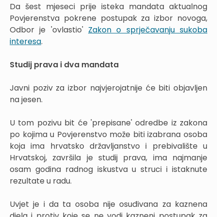
Da šest mjeseci prije isteka mandata aktualnog
Povjerenstva pokrene postupak za izbor novoga,
Odbor je 'ovlastio'
Zakon o sprječavanju sukoba
interesa
.
Studij prava i dva mandata
Javni poziv za izbor najvjerojatnije će biti objavljen
na jesen.
U tom pozivu bit će 'prepisane' odredbe iz zakona
po kojima u Povjerenstvo može biti izabrana osoba
koja ima hrvatsko državljanstvo i prebivalište u
Hrvatskoj, završila je studij prava, ima najmanje
osam godina radnog iskustva u struci i istaknute
rezultate u radu.
Uvjet je i da ta osoba nije osuđivana za kaznena
djela i protiv koje se ne vodi kazneni postupak za