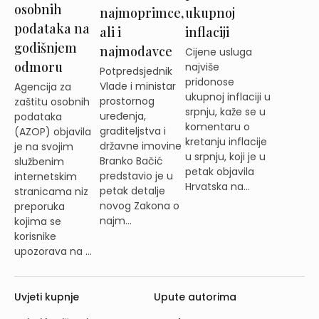
osobnih
najmoprimce,
ukupnoj
podataka na
ali i
inflaciji
godišnjem
najmodavce
Cijene usluga
odmoru
najviše
Potpredsjednik
pridonose
Vlade i ministar
Agencija za
ukupnoj inflaciji u
prostornog
zaštitu osobnih
srpnju, kaže se u
uređenja,
podataka
komentaru o
graditeljstva i
(AZOP) objavila
kretanju inflacije
državne imovine
je na svojim
u srpnju, koji je u
Branko Bačić
službenim
petak objavila
predstavio je u
internetskim
Hrvatska na...
petak detalje
stranicama niz
novog Zakona o
preporuka
najm...
kojima se
korisnike
upozorava na ...
Uvjeti kupnje
Upute autorima