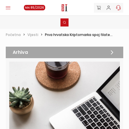
NN 85/2026
Početna
>
Vijesti
>
Prva hrvatska Kriptomarka spoj filate...
Arhiva