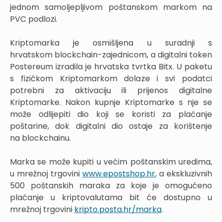
jednom samoljepljivom poštanskom markom na
PVC podlozi.
Kriptomarka je osmišljena u suradnji s
hrvatskom blockchain-zajednicom, a digitalni token
Postereum izradila je hrvatska tvrtka Bitx. U paketu
s fizičkom Kriptomarkom dolaze i svi podatci
potrebni za aktivaciju ili prijenos digitalne
Kriptomarke. Nakon kupnje Kriptomarke s nje se
može odlijepiti dio koji se koristi za plaćanje
poštarine, dok digitalni dio ostaje za korištenje
na blockchainu.
Marka se može kupiti u većim poštanskim uredima,
u mrežnoj trgovini
www.epostshop.hr
, a ekskluzivnih
500 poštanskih maraka za koje je omogućeno
plaćanje u kriptovalutama bit će dostupno u
mrežnoj trgovini
kripto.posta.hr/marka
.