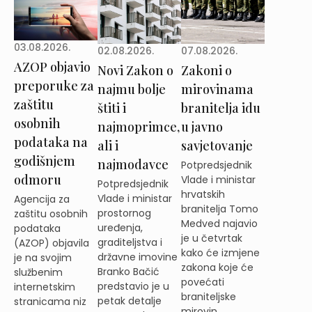
03.08.2026.
02.08.2026.
07.08.2026.
AZOP objavio
Novi Zakon o
Zakoni o
preporuke za
najmu bolje
mirovinama
zaštitu
štiti i
branitelja idu
osobnih
najmoprimce,
u javno
podataka na
ali i
savjetovanje
godišnjem
najmodavce
Potpredsjednik
odmoru
Vlade i ministar
Potpredsjednik
hrvatskih
Vlade i ministar
Agencija za
branitelja Tomo
prostornog
zaštitu osobnih
Medved najavio
uređenja,
podataka
je u četvrtak
graditeljstva i
(AZOP) objavila
kako će izmjene
državne imovine
je na svojim
zakona koje će
Branko Bačić
službenim
povećati
predstavio je u
internetskim
braniteljske
petak detalje
stranicama niz
mirovin...