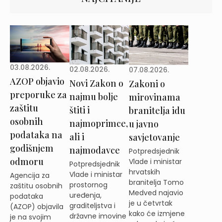
03.08.2026.
02.08.2026.
07.08.2026.
AZOP objavio
Novi Zakon o
Zakoni o
preporuke za
najmu bolje
mirovinama
zaštitu
štiti i
branitelja idu
osobnih
najmoprimce,
u javno
podataka na
ali i
savjetovanje
godišnjem
najmodavce
Potpredsjednik
odmoru
Vlade i ministar
Potpredsjednik
hrvatskih
Vlade i ministar
Agencija za
branitelja Tomo
prostornog
zaštitu osobnih
Medved najavio
uređenja,
podataka
je u četvrtak
graditeljstva i
(AZOP) objavila
kako će izmjene
državne imovine
je na svojim