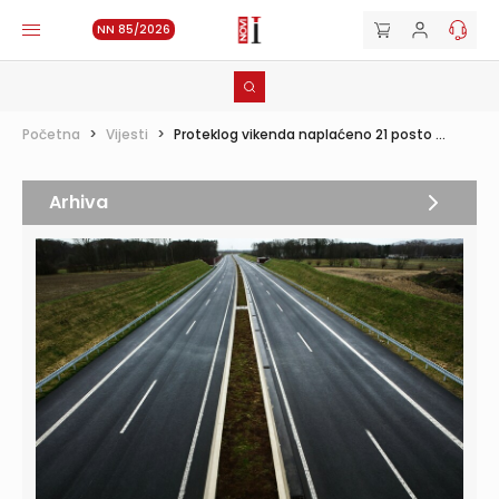
NN 85/2026
Početna
>
Vijesti
>
Proteklog vikenda naplaćeno 21 posto ...
Arhiva