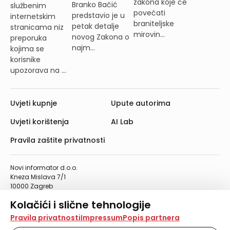
zakona koje će
Branko Bačić
službenim
povećati
predstavio je u
internetskim
braniteljske
petak detalje
stranicama niz
mirovin...
novog Zakona o
preporuka
najm...
kojima se
korisnike
upozorava na ...
Uvjeti kupnje
Upute autorima
Uvjeti korištenja
AI Lab
Pravila zaštite privatnosti
Novi informator d.o.o.
Kneza Mislava 7/1
10000 Zagreb
Telefon: 01/4555-454
Kolačići i slične tehnologije
Telefaks: 01/4612-553
info@informator.hr
Na našoj web stranici koristimo kolačiće i slične
Pravila privatnosti
Impressum
Popis partnera
tehnologije za pohranu, čitanje i obradu informacija na