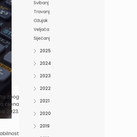
Svibanj
Travanj
Ožujak
Veljača
Siječanj
2025
la
2024
.
2023
2022
sto zbog
2021
a cijena
ka 2023.
2020
2019
abilnost