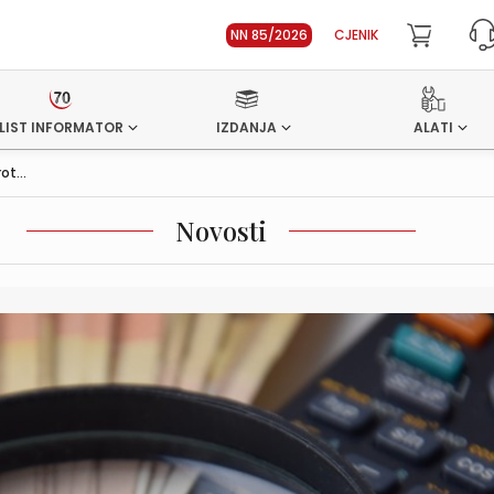
NN 85/2026
CJENIK
LIST INFORMATOR
IZDANJA
ALATI
t...
Novosti