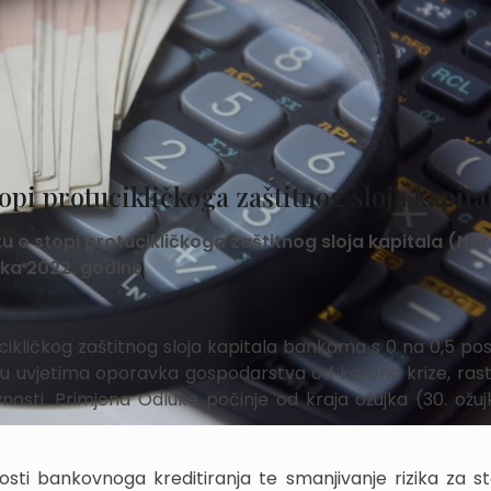
i protucikličkoga zaštitnog sloja kapita
 o stopi protucikličkoga zaštitnog sloja kapitala (Nar
ujka 2022. godine.
tucikličkog zaštitnog sloja kapitala bankama s 0 na 0,5 po
ka u uvjetima oporavka gospodarstva od korona krize, rast
nosti. Primjena Odluke počinje od kraja ožujka (30. ožuj
nosti bankovnoga kreditiranja te smanjivanje rizika za st