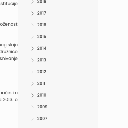
2018
titucije
2017
loženost
2016
2015
nog sloja
2014
družnice
snivanje
2013
2012
2011
način i u
2010
 2013. o
2009
2007