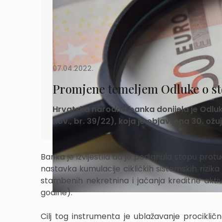
07.04.2022.
Promjene temeljem Odluke o stop
Hrvatska narodna banka donijela je Odluku
nov., br. 39/22), koja je objavljena 30. ož
Banka je izvijestila da je podignula stopu pro
nastavka kumulacije cikličkih sistemskih rizi
stambenih nekretnina i jačanja kreditne aktiv
godine).
Cilj tog instrumenta je ublažavanje prociklič