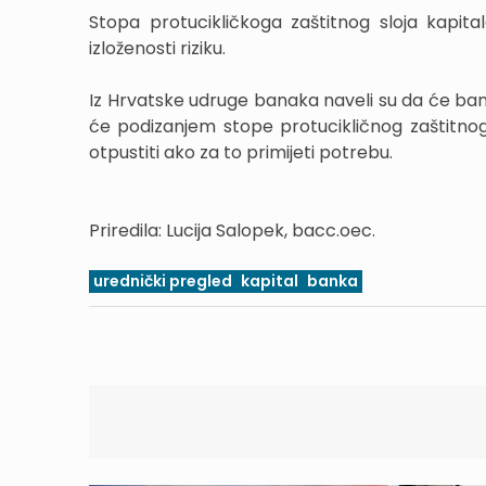
Stopa protucikličkoga zaštitnog sloja kapit
izloženosti riziku.
Iz Hrvatske udruge banaka naveli su da će ban
će podizanjem stope protucikličnog zaštitnog 
otpustiti ako za to primijeti potrebu.
Priredila: Lucija Salopek, bacc.oec.
urednički pregled
kapital
banka