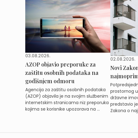
03.08.2026.
02.08.2026.
AZOP objavio preporuke za
Novi Zakon 
zaštitu osobnih podataka na
najmoprimc
godišnjem odmoru
Potpredsjedni
Agencija za zaštitu osobnih podataka
prostornog ur
(AZOP) objavila je na svojim službenim
državne imov
internetskim stranicama niz preporuka
predstavio j
kojima se korisnike upozorava na ...
Zakona o naj