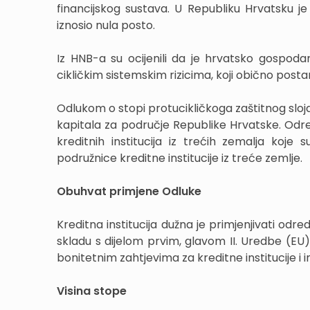
financijskog sustava. U Republiku Hrvatsku je
iznosio nula posto.
Iz HNB-a su ocijenili da je hrvatsko gospodars
cikličkim sistemskim rizicima, koji obično postan
Odlukom o stopi protucikličkoga zaštitnog sloja
kapitala za područje Republike Hrvatske. Odr
kreditnih institucija iz trećih zemalja koj
podružnice kreditne institucije iz treće zemlje.
Obuhvat primjene Odluke
Kreditna institucija dužna je primjenjivati odr
skladu s dijelom prvim, glavom II. Uredbe (EU)
bonitetnim zahtjevima za kreditne institucije i i
Visina stope