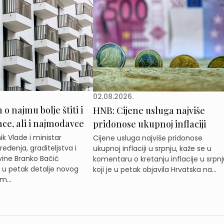
02.08.2026.
o najmu bolje štiti i
HNB: Cijene usluga najviše
e, ali i najmodavce
pridonose ukupnoj inflaciji
k Vlade i ministar
Cijene usluga najviše pridonose
eđenja, graditeljstva i
ukupnoj inflaciji u srpnju, kaže se u
ine Branko Bačić
komentaru o kretanju inflacije u srpnj
e u petak detalje novog
koji je u petak objavila Hrvatska na...
m...