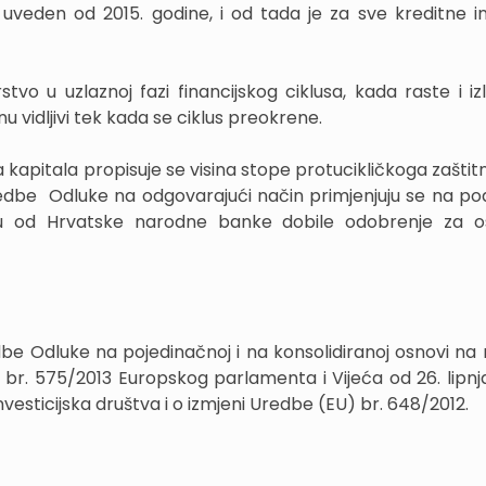
 uveden od 2015. godine, i od tada je za sve kreditne ins
tvo u uzlaznoj fazi financijskog ciklusa, kada raste i iz
u vidljivi tek kada se ciklus preokrene.
 kapitala propisuje se visina stope protucikličkoga zaštit
edbe Odluke na odgovarajući način primjenjuju se na po
e su od Hrvatske narodne banke dobile odobrenje za o
edbe Odluke na pojedinačnoj i na konsolidiranoj osnovi na 
 br. 575/2013 Europskog parlamenta i Vijeća od 26. lipnja
nvesticijska društva i o izmjeni Uredbe (EU) br. 648/2012.