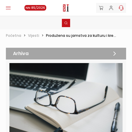
NN 85/2026
Početna
>
Vijesti
>
Produžena su jamstva za kulturu i kre...
Arhiva