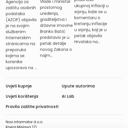
Vlade i ministar
Agencija za
ukupnoj inflaciji u
prostornog
zaštitu osobnih
srpnju, kaže se u
uređenja,
podataka
komentaru o
graditeljstva i
(AZOP) objavila
kretanju inflacije
državne imovine
je na svojim
u srpnju, koji je u
Branko Bačić
službenim
petak objavila
predstavio je u
internetskim
Hrvatska na...
petak detalje
stranicama niz
novog Zakona o
preporuka
najm...
kojima se
korisnike
upozorava na ...
Uvjeti kupnje
Upute autorima
Uvjeti korištenja
AI Lab
Pravila zaštite privatnosti
Novi informator d.o.o.
Kneza Mislava 7/1