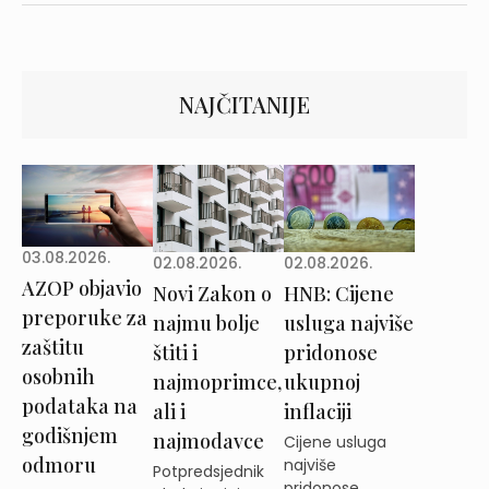
NAJČITANIJE
03.08.2026.
02.08.2026.
02.08.2026.
AZOP objavio
Novi Zakon o
HNB: Cijene
preporuke za
najmu bolje
usluga najviše
zaštitu
štiti i
pridonose
osobnih
najmoprimce,
ukupnoj
podataka na
ali i
inflaciji
godišnjem
najmodavce
Cijene usluga
odmoru
najviše
Potpredsjednik
pridonose