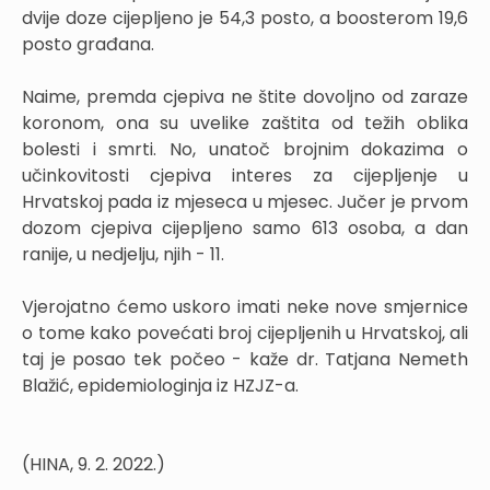
dvije doze cijepljeno je 54,3 posto, a boosterom 19,6
posto građana.
Naime, premda cjepiva ne štite dovoljno od zaraze
koronom, ona su uvelike zaštita od težih oblika
bolesti i smrti. No, unatoč brojnim dokazima o
učinkovitosti cjepiva interes za cijepljenje u
Hrvatskoj pada iz mjeseca u mjesec. Jučer je prvom
dozom cjepiva cijepljeno samo 613 osoba, a dan
ranije, u nedjelju, njih - 11.
Vjerojatno ćemo uskoro imati neke nove smjernice
o tome kako povećati broj cijepljenih u Hrvatskoj, ali
taj je posao tek počeo - kaže dr. Tatjana Nemeth
Blažić, epidemiologinja iz HZJZ-a.
(HINA, 9. 2. 2022.)