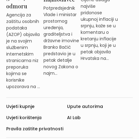
odmoru
najviše
Potpredsjednik
pridonose
Vlade i ministar
Agencija za
ukupnoj inflaciji u
prostornog
zaštitu osobnih
srpnju, kaže se u
uređenja,
podataka
komentaru o
graditeljstva i
(AZOP) objavila
kretanju inflacije
državne imovine
je na svojim
u srpnju, koji je u
Branko Bačić
službenim
petak objavila
predstavio je u
internetskim
Hrvatska na...
petak detalje
stranicama niz
novog Zakona o
preporuka
najm...
kojima se
korisnike
upozorava na ...
Uvjeti kupnje
Upute autorima
Uvjeti korištenja
AI Lab
Pravila zaštite privatnosti