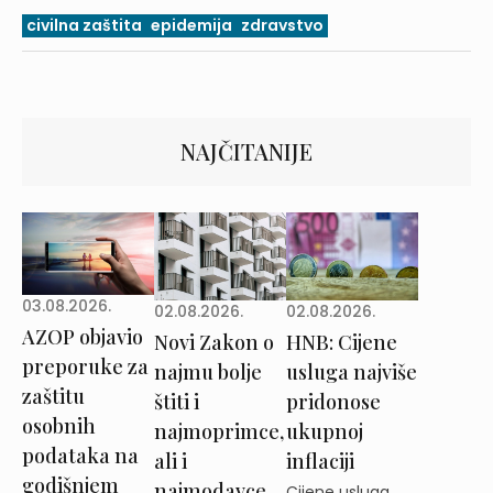
civilna zaštita
epidemija
zdravstvo
NAJČITANIJE
03.08.2026.
02.08.2026.
02.08.2026.
AZOP objavio
Novi Zakon o
HNB: Cijene
preporuke za
najmu bolje
usluga najviše
zaštitu
štiti i
pridonose
osobnih
najmoprimce,
ukupnoj
podataka na
ali i
inflaciji
godišnjem
najmodavce
Cijene usluga