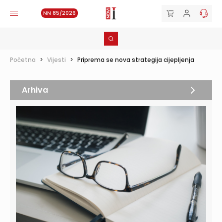
NN 85/2026
Početna
>
Vijesti
>
Priprema se nova strategija cijepljenja
Arhiva