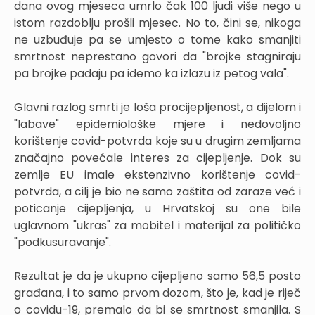
dana ovog mjeseca umrlo čak 100 ljudi više nego u
istom razdoblju prošli mjesec. No to, čini se, nikoga
ne uzbuđuje pa se umjesto o tome kako smanjiti
smrtnost neprestano govori da "brojke stagniraju
pa brojke padaju pa idemo ka izlazu iz petog vala".
Glavni razlog smrti je loša procijepljenost, a dijelom i
"labave" epidemiološke mjere i nedovoljno
korištenje covid-potvrda koje su u drugim zemljama
značajno povećale interes za cijepljenje. Dok su
zemlje EU imale ekstenzivno korištenje covid-
potvrda, a cilj je bio ne samo zaštita od zaraze već i
poticanje cijepljenja, u Hrvatskoj su one bile
uglavnom "ukras" za mobitel i materijal za političko
"podkusuravanje".
Rezultat je da je ukupno cijepljeno samo 56,5 posto
građana, i to samo prvom dozom, što je, kad je riječ
o covidu-19, premalo da bi se smrtnost smanjila. S