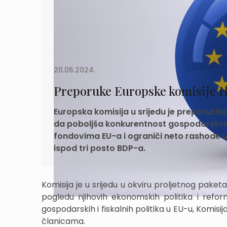
20.06.2024.
Preporuke Europske komisije H
Europska komisija u srijedu je preporuči
da poboljša konkurentnost gospodarstva,
fondovima EU-a i ograniči neto rashode u
ispod tri posto BDP-a.
Komisija je u srijedu u okviru proljetnog pa
pogledu njihovih ekonomskih politika i reform
gospodarskih i fiskalnih politika u EU-u, Komisija
članicama.