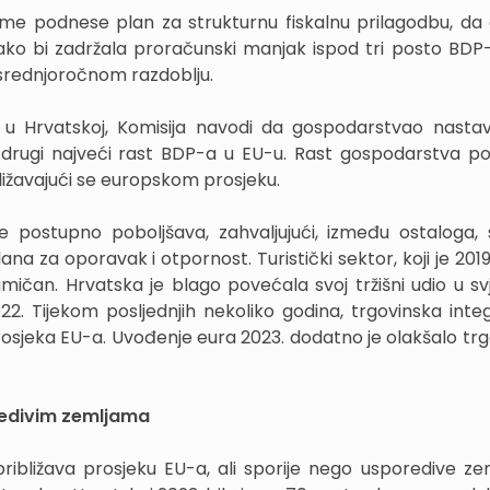
me podnese plan za strukturnu fiskalnu prilagodbu, da 
ko bi zadržala proračunski manjak ispod tri posto BDP
srednjoročnom razdoblju.
u u Hrvatskoj, Komisija navodi da gospodarstvao nastavl
 drugi najveći rast BDP-a u EU-u. Rast gospodarstva po
ližavajući se europskom prosjeku.
 postupno poboljšava, zahvaljujući, između ostaloga,
a za oporavak i otpornost. Turistički sektor, koji je 2019
mičan. Hrvatska je blago povećala svoj tržišni udio u s
22. Tijekom posljednjih nekoliko godina, trgovinska integ
prosjeka EU-a. Uvođenje eura 2023. dodatno je olakšalo trg
oredivim zemljama
ibližava prosjeku EU-a, ali sporije nego usporedive zem