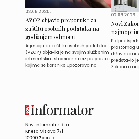
03.08.2026.
02.08.2026.
AZOP objavio preporuke za
Novi Zakon 
zaštitu osobnih podataka na
najmoprimc
godišnjem odmoru
Potpredsjedni
Agencija za zaštitu osobnih podataka
prostornog ur
(AZOP) objavila je na svojim službenim
državne imov
internetskim stranicama niz preporuka
predstavio j
kojima se korisnike upozorava na ...
Zakona o naj
Novi informator d.o.o.
Kneza Mislava 7/1
10000 Zagreb