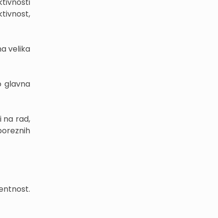
tivnosti
tivnost,
a velika
ao glavna
i na rad,
poreznih
entnost.