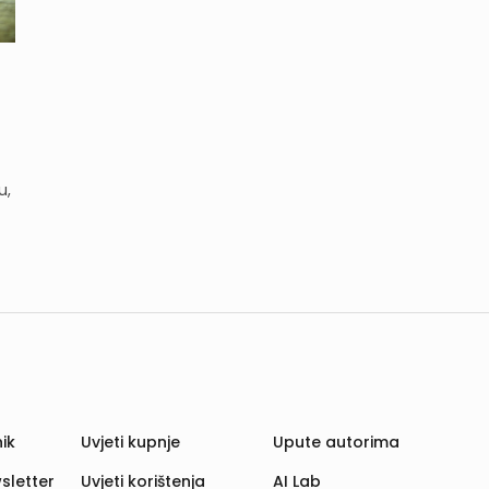
u,
ik
Uvjeti kupnje
Upute autorima
sletter
Uvjeti korištenja
AI Lab