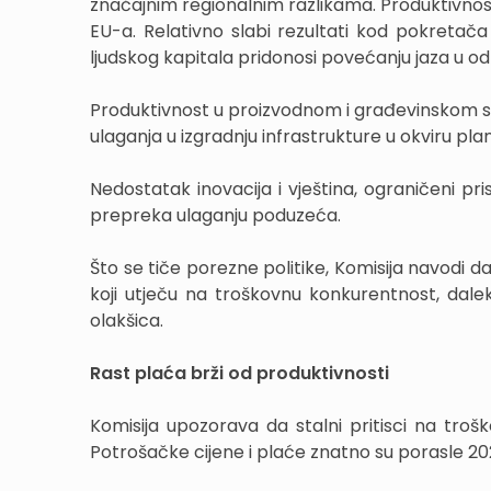
značajnim regionalnim razlikama. Produktivnost
EU-a. Relativno slabi rezultati kod pokretača 
ljudskog kapitala pridonosi povećanju jaza u o
Produktivnost u proizvodnom i građevinskom se
ulaganja u izgradnju infrastrukture u okviru pla
Nedostatak inovacija i vještina, ograničeni pris
prepreka ulaganju poduzeća.
Što se tiče porezne politike, Komisija navodi d
koji utječu na troškovnu konkurentnost, dalek
olakšica.
Rast plaća brži od produktivnosti
Komisija upozorava da stalni pritisci na troš
Potrošačke cijene i plaće znatno su porasle 202