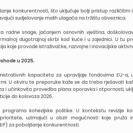
nje konkurentnosti, što uključuje bolji pristup različitim
avajući sudjelovanje malih ulagača na tržištu obveznica.
a radne snage, jačanjem osnovnih vještina, doškolova
rmalnoj dugotrajnoj skrbi kod kuće i u zajednici. U tu p
ija koje provode istraživačke, razvojne i inovacijske aktivno
rashode u 2025.
strativnih kapaciteta za upravljaje fondovima EU-a, 
ormi. U okviru te preporuke kaže se da treba rješavati kaš
a i učinkovita provedba plana oporavka i otpornosti, uklju
ticije do kolovoza 2026.
ograma kohezijske politike. U kontekstu revizije koh
oritete, uzimajući u obzir mogućnosti koje pruža ini
EP) za poboljšanje konkurentnosti.