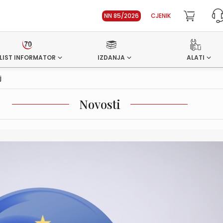
NN 85/2026
CJENIK
LIST INFORMATOR
IZDANJA
ALATI
j
Novosti