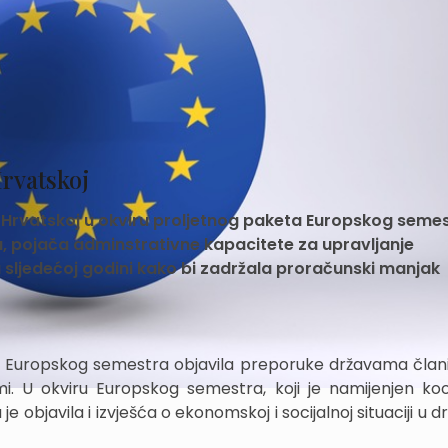
rvatskoj
la Hrvatskoj u okviru proljetnog paketa Europskog seme
 pojača adminstrativne kapacitete za upravljanje
 sljedećoj godini kako bi zadržala proračunski manjak
keta Europskog semestra objavila preporuke državama čla
i. U okviru Europskog semestra, koji je namijenjen koor
 je objavila i izvješća o ekonomskoj i socijalnoj situaciji u