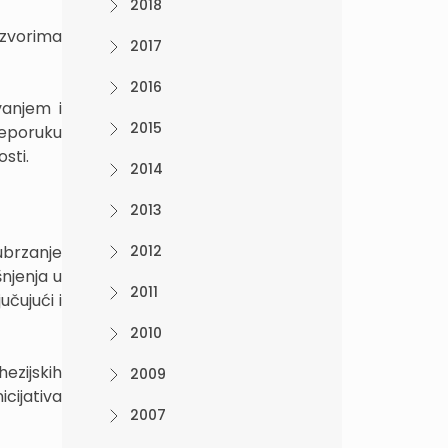
2018
 izvorima
2017
2016
vanjem i
2015
reporuku
sti.
2014
2013
ubrzanje
2012
njenja u
2011
čujući i
2010
ezijskih
2009
cijativa
2007