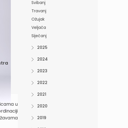
Svibanj
Travanj
Ožujak
Veljača
Siječanj
2025
2024
stra
2023
2022
2021
nicama u
2020
dinaciji
 državama
2019