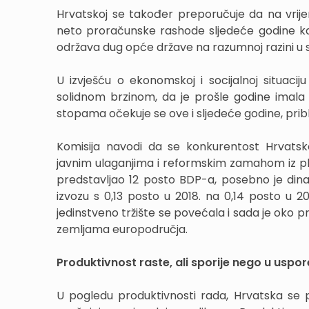
Hrvatskoj se također preporučuje da na vrije
neto proračunske rashode sljedeće godine ka
održava dug opće države na razumnoj razini u 
U izvješću o ekonomskoj i socijalnoj situacij
solidnom brzinom, da je prošle godine imala
stopama očekuje se ove i sljedeće godine, prib
Komisija navodi da se konkurentost Hrvatske
javnim ulaganjima i reformskim zamahom iz plan
predstavljao 12 posto BDP-a, posebno je dina
izvozu s 0,13 posto u 2018. na 0,14 posto u 20
jedinstveno tržište se povećala i sada je oko 
zemljama europodručja.
Produktivnost raste, ali sporije nego u usp
U pogledu produktivnosti rada, Hrvatska se pr