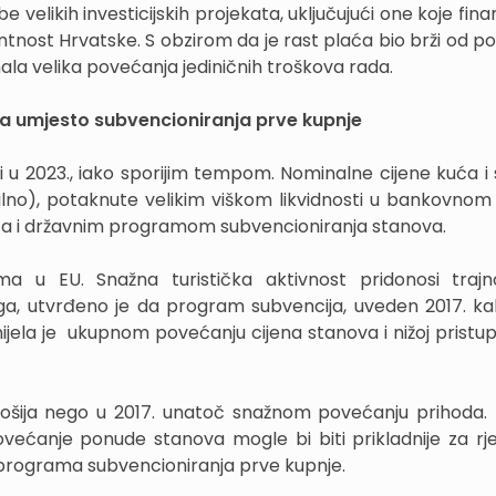
elikih investicijskih projekata, uključujući one koje fina
tnost Hrvatske. S obzirom da je rast plaća bio brži od p
mala velika povećanja jediničnih troškova rada.
a umjesto subvencioniranja prve kupnje
ti u 2023., iako sporijim tempom. Nominalne cijene kuća i
ealno), potaknute velikim viškom likvidnosti u bankovnom
ca i državnim programom subvencioniranja stanova.
ma u EU. Snažna turistička aktivnost pridonosi trajn
a, utvrđeno je da program subvencija, uveden 2017. ka
ijela je ukupnom povećanju cijena stanova i nižoj pristup
lošija nego u 2017. unatoč snažnom povećanju prihoda. 
ovećanje ponude stanova mogle bi biti prikladnije za rj
programa subvencioniranja prve kupnje.