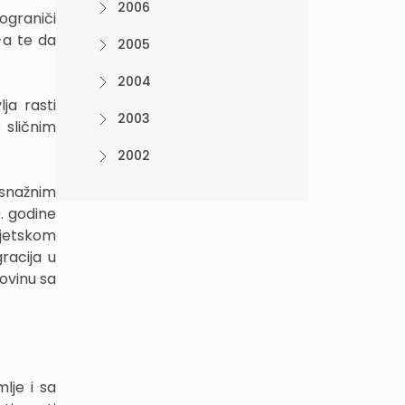
2006
ograniči
-a te da
2005
2004
ja rasti
2003
 sličnim
2002
 snažnim
. godine
vjetskom
racija u
ovinu sa
lje i sa