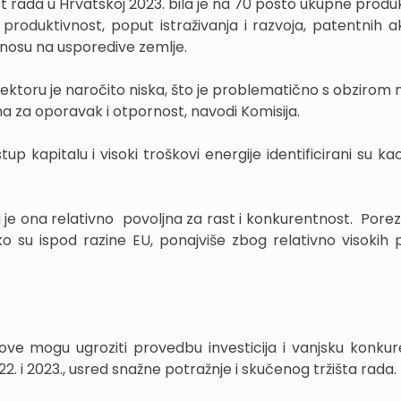
 rada u Hrvatskoj 2023. bila je na 70 posto ukupne produk
produktivnost, poput istraživanja i razvoja, patentnih ak
dnosu na usporedive zemlje.
ktoru je naročito niska, što je problematično s obzirom n
na za oporavak i otpornost, navodi Komisija.
tup kapitalu i visoki troškovi energije identificirani su k
a je ona relativno povoljna za rast i konkurentnost. Porez
o su ispod razine EU, ponajviše zbog relativno visokih 
kove mogu ugroziti provedbu investicija i vanjsku konkur
2. i 2023., usred snažne potražnje i skučenog tržišta rada.