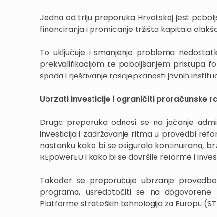
Jedna od triju preporuka Hrvatskoj jest poboljša
financiranja i promicanje tržišta kapitala olakš
To uključuje i smanjenje problema nedostatk
prekvalifikacijom te poboljšanjem pristupa fo
spada i rješavanje rascjepkanosti javnih instituc
Ubrzati investicije i ograničiti proračunske 
Druga preporuka odnosi se na jačanje admini
investicija i zadržavanje ritma u provedbi ref
nastanku kako bi se osigurala kontinuirana, brz
REpowerEU i kako bi se dovršile reforme i inves
Također se preporučuje ubrzanje provedbe pr
programa, usredotočiti se na dogovorene pri
Platforme strateških tehnologija za Europu (ST