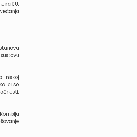
ncira EU,
ovećanja
 stanova
 sustavu
o niskoj
ko bi se
ačnosti,
Komisija
ešavanje