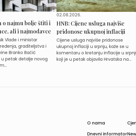
02.08.2026.
o najmu bolje štiti i
HNB: Cijene usluga najviše
e, ali i najmodavce
pridonose ukupnoj inflaciji
k Vlade i ministar
Cijene usluga najviše pridonose
eđenja, graditeljstva i
ukupnoj inflaciji u srpnju, kaže se u
ine Branko Bačić
komentaru o kretanju inflacije u srpnj
e u petak detalje novog
koji je u petak objavila Hrvatska na...
m...
O nama
Cjen
Dnevni informator
New