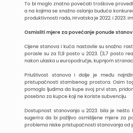
To bi moglo znatno povećati troškove provedbe v
a na kojima se snažno oslanja buduća konkuren
produktivnosti rada, Hrvatska je 2022. i 2023. i
Osmisliti mjere za povećanje ponude stanov
Cijene stanova i kuća nastavile su snažno ras
porasle su za 11,9 posto u 2023. (3,7 posto r
nakon ulaska u europodručje, kupnjom strana
Priuštivost stanova i dalje je među najniži
pristupačnosti stambenog prostora. Osim tog
pomoglo ljudima da kupe svoj prvi stan, pridon
posebno za kupce koji ne koriste subvenciju.
Dostupnost stanovanja u 2023. bila je nešto 
sugerira da bi pažljivo osmišljene mjere za p
problema niske pristupačnosti stanovanja od 