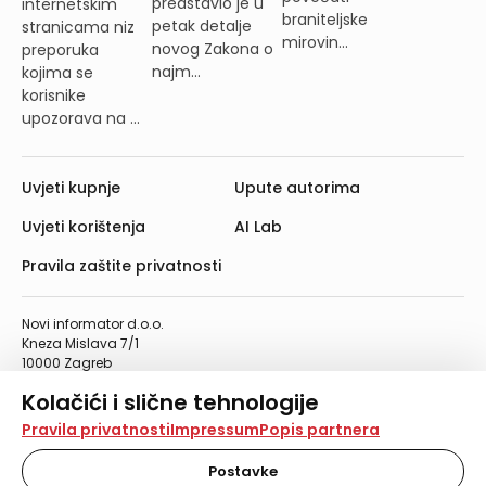
predstavio je u
internetskim
braniteljske
petak detalje
stranicama niz
mirovin...
novog Zakona o
preporuka
najm...
kojima se
korisnike
upozorava na ...
Uvjeti kupnje
Upute autorima
Uvjeti korištenja
AI Lab
Pravila zaštite privatnosti
Novi informator d.o.o.
Kneza Mislava 7/1
10000 Zagreb
Telefon: 01/4555-454
Kolačići i slične tehnologije
Telefaks: 01/4612-553
info@informator.hr
Na našoj web stranici koristimo kolačiće i slične
Pravila privatnosti
Impressum
Popis partnera
tehnologije za pohranu, čitanje i obradu informacija na
vašem uređaju. Time poboljšavamo korisničko iskustvo,
Postavke
PRATITE NAS: