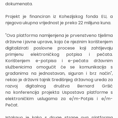
dokumenata.
Projekt je financiran iz Kohezijskog fonda EU, a
njegova ukupna vrijednost je preko 22 milijuna kuna.
"Ova platforma namijenjena je prvenstveno tijelima
državne i javne uprave, koja će njezinim korištenjem
digitalizirati poslovne procese koji zahtijevaju
primjenu elektroničkog potpisa i pečata.
Korištenjem e-potpisa i e-pečata državnim
službenicima omogućit će se komunikacija s
građanima na jednostavan, siguran i brz način",
rekao je državni tajnik Središnjeg državnog ureda za
razvoj digitalnog društva Bernard Gršić
na konferencija projekta Uspostava platforme s
elektroničkim uslugama za e/m-Potpis i e/m-
Pečat.
Istaknuo je kako s druge strane ova platforma