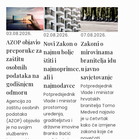
03.08.2026.
02.08.2026.
07.08.2026.
AZOP objavio
Novi Zakon o
Zakoni o
preporuke za
najmu bolje
mirovinama
zaštitu
štiti i
branitelja idu
osobnih
najmoprimce,
u javno
podataka na
ali i
savjetovanje
godišnjem
najmodavce
Potpredsjednik
odmoru
Vlade i ministar
Potpredsjednik
hrvatskih
Vlade i ministar
Agencija za
branitelja Tomo
prostornog
zaštitu osobnih
Medved najavio
uređenja,
podataka
je u četvrtak
graditeljstva i
(AZOP) objavila
kako će izmjene
državne imovine
je na svojim
zakona koje će
Branko Bačić
službenim
povećati