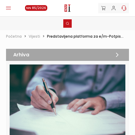
NN 85/2026
Početna
>
Vijesti
>
Predstavljena platforma za e/m-Potpis...
Arhiva