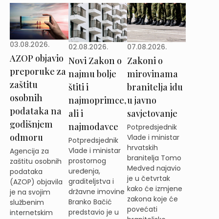
03.08.2026.
02.08.2026.
07.08.2026.
AZOP objavio
Novi Zakon o
Zakoni o
preporuke za
najmu bolje
mirovinama
zaštitu
štiti i
branitelja idu
osobnih
najmoprimce,
u javno
podataka na
ali i
savjetovanje
godišnjem
najmodavce
Potpredsjednik
odmoru
Vlade i ministar
Potpredsjednik
hrvatskih
Vlade i ministar
Agencija za
branitelja Tomo
prostornog
zaštitu osobnih
Medved najavio
uređenja,
podataka
je u četvrtak
graditeljstva i
(AZOP) objavila
kako će izmjene
državne imovine
je na svojim
zakona koje će
Branko Bačić
službenim
povećati
predstavio je u
internetskim