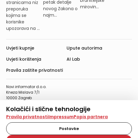
braniteljske
petak detalje
stranicama niz
mirovin...
novog Zakona o
preporuka
najm...
kojima se
korisnike
upozorava na ...
Uvjeti kupnje
Upute autorima
Uvjeti korištenja
AI Lab
Pravila zaštite privatnosti
Novi informator d.o.o.
Kneza Mislava 7/1
10000 Zagreb
Telefon: 01/4555-454
Kolačići i slične tehnologije
Telefaks: 01/4612-553
info@informator.hr
Na našoj web stranici koristimo kolačiće i slične
Pravila privatnosti
Impressum
Popis partnera
tehnologije za pohranu, čitanje i obradu informacija na
vašem uređaju. Time poboljšavamo korisničko iskustvo,
Postavke
PRATITE NAS:
analiziramo promet na stranici te prikazujemo sadržaje i