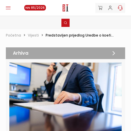
NN 85/2026
Početna
>
Vijesti
>
Predstavljen prijedlog Uredbe o koefi...
Arhiva