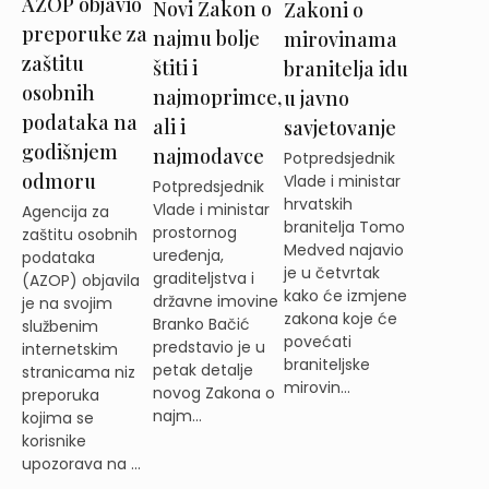
AZOP objavio
Novi Zakon o
Zakoni o
preporuke za
najmu bolje
mirovinama
zaštitu
štiti i
branitelja idu
osobnih
najmoprimce,
u javno
podataka na
ali i
savjetovanje
godišnjem
najmodavce
Potpredsjednik
odmoru
Vlade i ministar
Potpredsjednik
hrvatskih
Vlade i ministar
Agencija za
branitelja Tomo
prostornog
zaštitu osobnih
Medved najavio
uređenja,
podataka
je u četvrtak
graditeljstva i
(AZOP) objavila
kako će izmjene
državne imovine
je na svojim
zakona koje će
Branko Bačić
službenim
povećati
predstavio je u
internetskim
braniteljske
petak detalje
stranicama niz
mirovin...
novog Zakona o
preporuka
najm...
kojima se
korisnike
upozorava na ...