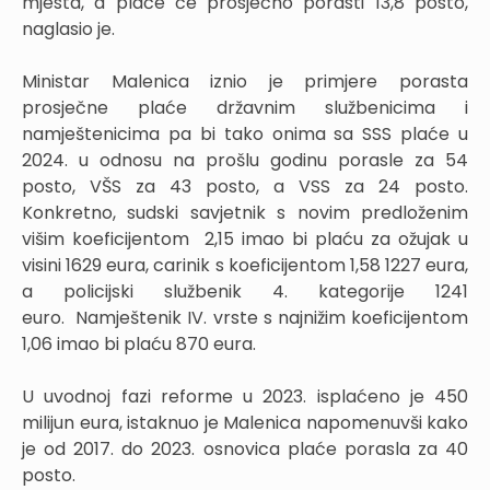
mjesta, a plaće će prosječno porasti 13,8 posto,
naglasio je.
Ministar Malenica iznio je primjere porasta
prosječne plaće državnim službenicima i
namještenicima pa bi tako onima sa SSS plaće u
2024. u odnosu na prošlu godinu porasle za 54
posto, VŠS za 43 posto, a VSS za 24 posto.
Konkretno, sudski savjetnik s novim predloženim
višim koeficijentom 2,15 imao bi plaću za ožujak u
visini 1629 eura, carinik s koeficijentom 1,58 1227 eura,
a policijski službenik 4. kategorije 1241
euro. Namještenik IV. vrste s najnižim koeficijentom
1,06 imao bi plaću 870 eura.
U uvodnoj fazi reforme u 2023. isplaćeno je 450
milijun eura, istaknuo je Malenica napomenuvši kako
je od 2017. do 2023. osnovica plaće porasla za 40
posto.