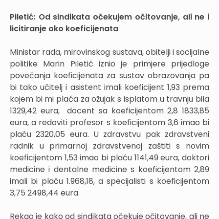
Piletić: Od sindikata očekujem očitovanje, ali ne i
licitiranje oko koeficijenata
Ministar rada, mirovinskog sustava, obitelji i socijalne
politike Marin Piletić iznio je primjere prijedloge
povećanja koeficijenata za sustav obrazovanja pa
bi tako učitelj i asistent imali koeficijent 1,93 prema
kojem bi mi plaća za ožujak s isplatom u travnju bila
1329,42 eura, docent sa koeficijentom 2,8 1833,85
eura, a redoviti profesor s koeficijentom 3,6 imao bi
plaću 2320,05 eura. U zdravstvu pak zdravstveni
radnik u primarnoj zdravstvenoj zaštiti s novim
koeficijentom 1,53 imao bi plaću 1141,49 eura, doktori
medicine i dentalne medicine s koeficijentom 2,89
imali bi plaću 1.968,18, a specijalisti s koeficijentom
3,75 2498,44 eura.
Rekao je kako od sindikata očekuje očitovanje, ali ne