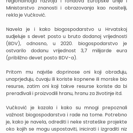
regionalnoga razvoja i fondova Europske unije i
Ministarstvo znanosti i obrazovanja kao nositelji,
rekla je Vučković.
Navela je i kako biogospodarstvo u Hrvatskoj
sudjeluje s devet posto u bruto dodanoj vrijednosti
(BDV), odnosno, u 2020. biogospodarstvo je
ostvarilo dodanu vrijednost 3,7 milijarde eura
(približno devet posto BDV-a).
Pritom mu najviše doprinose oni koji obrađuju,
unaprjeđuju, čuvaju ili koriste kopnene ili morske bio
resurse, zatim oni koji takve resurse koriste da bi
prerađivali i proizvodili hranu, hranu za životinje itd.
Vučković je kazala i kako su mnogi prepoznali
važnost biogospodarstva i rade na tome. Potrebno
je, kako je navela, odrediti i neke strateške projekte
oko kojih se mogu uspostaviti, inicirati i izgraditi niz