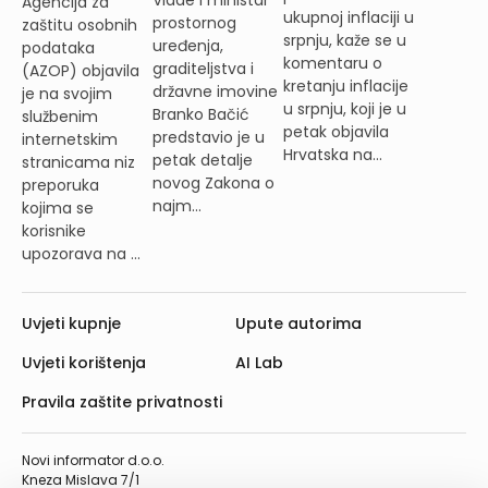
Vlade i ministar
Agencija za
ukupnoj inflaciji u
prostornog
zaštitu osobnih
srpnju, kaže se u
uređenja,
podataka
komentaru o
graditeljstva i
(AZOP) objavila
kretanju inflacije
državne imovine
je na svojim
u srpnju, koji je u
Branko Bačić
službenim
petak objavila
predstavio je u
internetskim
Hrvatska na...
petak detalje
stranicama niz
novog Zakona o
preporuka
najm...
kojima se
korisnike
upozorava na ...
Uvjeti kupnje
Upute autorima
Uvjeti korištenja
AI Lab
Pravila zaštite privatnosti
Novi informator d.o.o.
Kneza Mislava 7/1