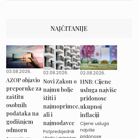
NAJČITANIJE
03.08.2026.
02.08.2026.
02.08.2026.
AZOP objavio
Novi Zakon o
HNB: Cijene
preporuke za
najmu bolje
usluga najviše
zaštitu
štiti i
pridonose
osobnih
najmoprimce,
ukupnoj
podataka na
ali i
inflaciji
godišnjem
najmodavce
Cijene usluga
odmoru
najviše
Potpredsjednik
pridonose