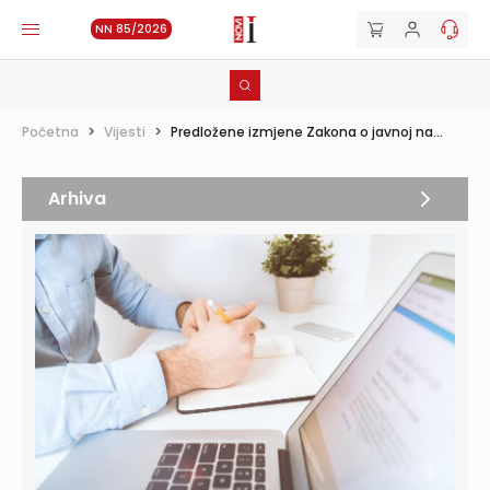
NN 85/2026
Početna
>
Vijesti
>
Predložene izmjene Zakona o javnoj na...
Arhiva