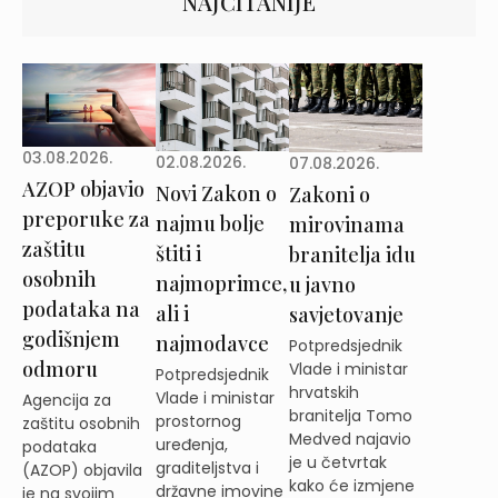
NAJČITANIJE
03.08.2026.
02.08.2026.
07.08.2026.
AZOP objavio
Novi Zakon o
Zakoni o
preporuke za
najmu bolje
mirovinama
zaštitu
štiti i
branitelja idu
osobnih
najmoprimce,
u javno
podataka na
ali i
savjetovanje
godišnjem
najmodavce
Potpredsjednik
odmoru
Vlade i ministar
Potpredsjednik
hrvatskih
Vlade i ministar
Agencija za
branitelja Tomo
prostornog
zaštitu osobnih
Medved najavio
uređenja,
podataka
je u četvrtak
graditeljstva i
(AZOP) objavila
kako će izmjene
državne imovine
je na svojim