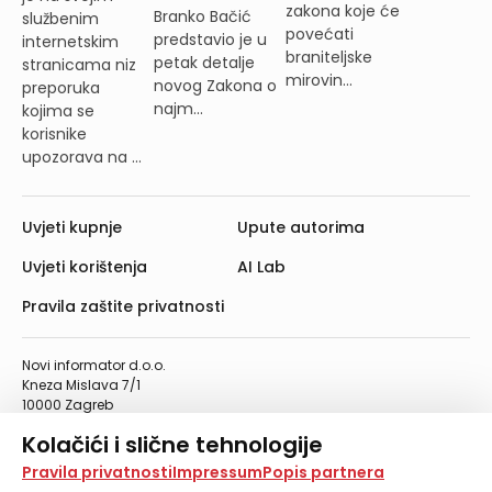
zakona koje će
Branko Bačić
službenim
povećati
predstavio je u
internetskim
braniteljske
petak detalje
stranicama niz
mirovin...
novog Zakona o
preporuka
najm...
kojima se
korisnike
upozorava na ...
Uvjeti kupnje
Upute autorima
Uvjeti korištenja
AI Lab
Pravila zaštite privatnosti
Novi informator d.o.o.
Kneza Mislava 7/1
10000 Zagreb
Telefon: 01/4555-454
Kolačići i slične tehnologije
Telefaks: 01/4612-553
info@informator.hr
Na našoj web stranici koristimo kolačiće i slične
Pravila privatnosti
Impressum
Popis partnera
tehnologije za pohranu, čitanje i obradu informacija na