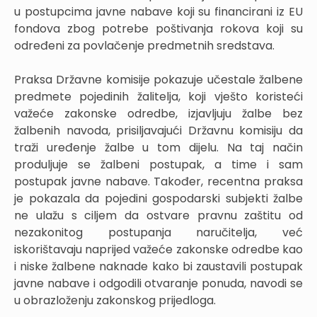
u postupcima javne nabave koji su financirani iz EU
fondova zbog potrebe poštivanja rokova koji su
određeni za povlačenje predmetnih sredstava.
Praksa Državne komisije pokazuje učestale žalbene
predmete pojedinih žalitelja, koji vješto koristeći
važeće zakonske odredbe, izjavljuju žalbe bez
žalbenih navoda, prisiljavajući Državnu komisiju da
traži uređenje žalbe u tom dijelu. Na taj način
produljuje se žalbeni postupak, a time i sam
postupak javne nabave. Također, recentna praksa
je pokazala da pojedini gospodarski subjekti žalbe
ne ulažu s ciljem da ostvare pravnu zaštitu od
nezakonitog postupanja naručitelja, već
iskorištavaju naprijed važeće zakonske odredbe kao
i niske žalbene naknade kako bi zaustavili postupak
javne nabave i odgodili otvaranje ponuda, navodi se
u obrazloženju zakonskog prijedloga.