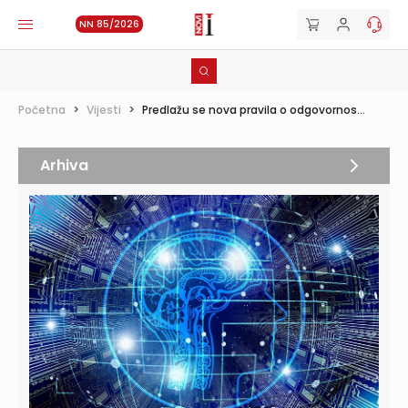
NN 85/2026
Početna
>
Vijesti
>
Predlažu se nova pravila o odgovornos...
Arhiva