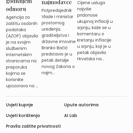
godišnjem
najmodavce
Cijene usluga
odmoru
najviše
Potpredsjednik
pridonose
Vlade i ministar
Agencija za
ukupnoj inflaciji u
prostornog
zaštitu osobnih
srpnju, kaže se u
uređenja,
podataka
komentaru o
graditeljstva i
(AZOP) objavila
kretanju inflacije
državne imovine
je na svojim
u srpnju, koji je u
Branko Bačić
službenim
petak objavila
predstavio je u
internetskim
Hrvatska na...
petak detalje
stranicama niz
novog Zakona o
preporuka
najm...
kojima se
korisnike
upozorava na ...
Uvjeti kupnje
Upute autorima
Uvjeti korištenja
AI Lab
Pravila zaštite privatnosti