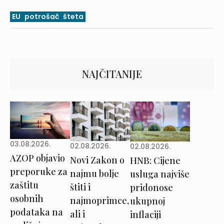
EU
potrošač
šteta
NAJČITANIJE
03.08.2026.
02.08.2026.
02.08.2026.
AZOP objavio
Novi Zakon o
HNB: Cijene
preporuke za
najmu bolje
usluga najviše
zaštitu
štiti i
pridonose
osobnih
najmoprimce,
ukupnoj
podataka na
ali i
inflaciji