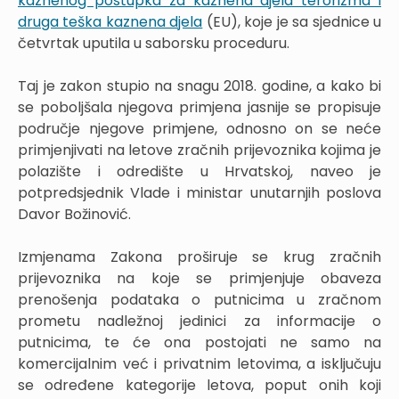
kaznenog postupka za kaznena djela terorizma i
druga teška kaznena djela
(EU), koje je sa sjednice u
četvrtak uputila u saborsku proceduru.
Taj je zakon stupio na snagu 2018. godine, a kako bi
se poboljšala njegova primjena jasnije se propisuje
područje njegove primjene, odnosno on se neće
primjenjivati na letove zračnih prijevoznika kojima je
polazište i odredište u Hrvatskoj, naveo je
potpredsjednik Vlade i ministar unutarnjih poslova
Davor Božinović.
Izmjenama Zakona proširuje se krug zračnih
prijevoznika na koje se primjenjuje obaveza
prenošenja podataka o putnicima u zračnom
prometu nadležnoj jedinici za informacije o
putnicima, te će ona postojati ne samo na
komercijalnim već i privatnim letovima, a isključuju
se određene kategorije letova, poput onih koji