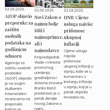
03.08.2026.
02.08.2026.
02.08.2026.
AZOP objavio
Novi Zakon o
HNB: Cijene
preporuke za
najmu bolje
usluga najviše
zaštitu
štiti i
pridonose
osobnih
najmoprimce,
ukupnoj
podataka na
ali i
inflaciji
godišnjem
najmodavce
Cijene usluga
odmoru
najviše
Potpredsjednik
pridonose
Vlade i ministar
Agencija za
ukupnoj inflaciji u
prostornog
zaštitu osobnih
srpnju, kaže se u
uređenja,
podataka
komentaru o
graditeljstva i
(AZOP) objavila
kretanju inflacije
državne imovine
je na svojim
u srpnju, koji je u
Branko Bačić
službenim
petak objavila
predstavio je u
internetskim
Hrvatska na...
petak detalje
stranicama niz
novog Zakona o
preporuka
najm...
kojima se