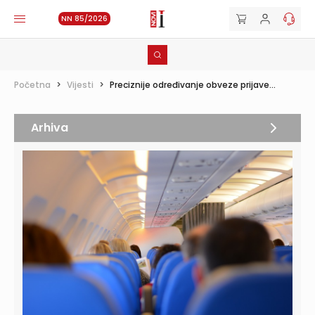
NN 85/2026
Početna
>
Vijesti
>
Preciznije određivanje obveze prijave...
Arhiva