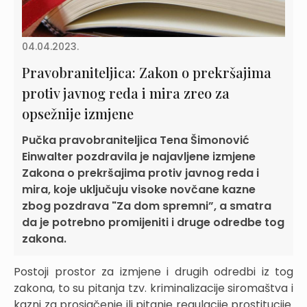
04.04.2023.
Pravobraniteljica: Zakon o prekršajima
protiv javnog reda i mira zreo za
opsežnije izmjene
Pučka pravobraniteljica Tena Šimonović
Einwalter pozdravila je najavljene izmjene
Zakona o prekršajima protiv javnog reda i
mira, koje uključuju visoke novčane kazne
zbog pozdrava "Za dom spremni”, a smatra
da je potrebno promijeniti i druge odredbe tog
zakona.
Postoji prostor za izmjene i drugih odredbi iz tog
zakona, to su pitanja tzv. kriminalizacije siromaštva i
kazni za prosjačenje ili pitanje regulacije prostitucije.