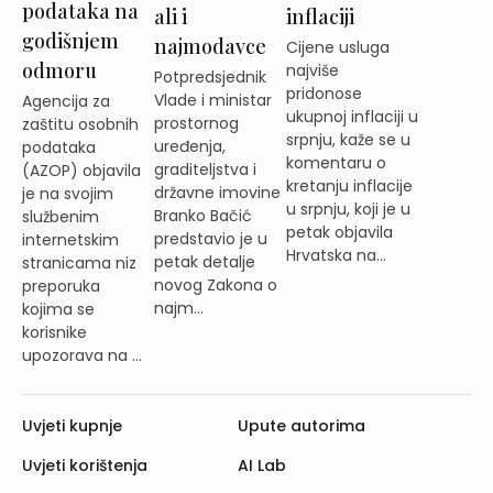
podataka na
ali i
inflaciji
godišnjem
najmodavce
Cijene usluga
odmoru
najviše
Potpredsjednik
pridonose
Vlade i ministar
Agencija za
ukupnoj inflaciji u
prostornog
zaštitu osobnih
srpnju, kaže se u
uređenja,
podataka
komentaru o
graditeljstva i
(AZOP) objavila
kretanju inflacije
državne imovine
je na svojim
u srpnju, koji je u
Branko Bačić
službenim
petak objavila
predstavio je u
internetskim
Hrvatska na...
petak detalje
stranicama niz
novog Zakona o
preporuka
najm...
kojima se
korisnike
upozorava na ...
Uvjeti kupnje
Upute autorima
Uvjeti korištenja
AI Lab