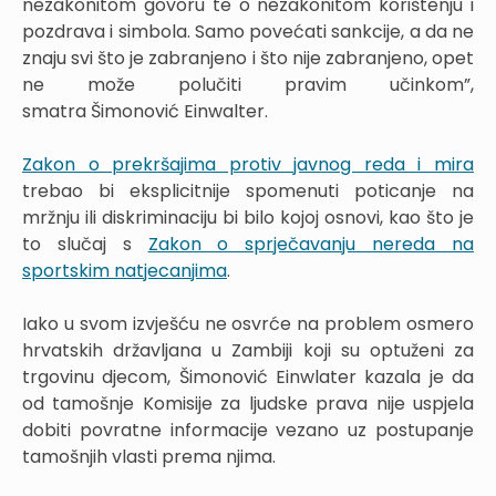
nezakonitom govoru te o nezakonitom korištenju i
pozdrava i simbola. Samo povećati sankcije, a da ne
znaju svi što je zabranjeno i što nije zabranjeno, opet
ne može polučiti pravim učinkom”,
smatra Šimonović Einwalter.
Zakon o prekršajima protiv javnog reda i mira
trebao bi eksplicitnije spomenuti poticanje na
mržnju ili diskriminaciju bi bilo kojoj osnovi, kao što je
to slučaj s
Zakon o sprječavanju nereda na
sportskim natjecanjima
.
Iako u svom izvješću ne osvrće na problem osmero
hrvatskih državljana u Zambiji koji su optuženi za
trgovinu djecom, Šimonović Einwlater kazala je da
od tamošnje Komisije za ljudske prava nije uspjela
dobiti povratne informacije vezano uz postupanje
tamošnjih vlasti prema njima.