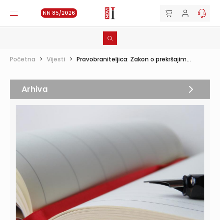
NN 85/2026
Početna
>
Vijesti
>
Pravobraniteljica: Zakon o prekršajim...
Arhiva