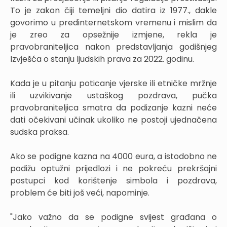
To je zakon čiji temeljni dio datira iz 1977., dakle
govorimo u predinternetskom vremenu i mislim da
je zreo za opsežnije izmjene, rekla je
pravobraniteljica nakon predstavljanja godišnjeg
Izvješća o stanju ljudskih prava za 2022. godinu.
Kada je u pitanju poticanje vjerske ili etničke mržnje
ili uzvikivanje ustaškog pozdrava, pučka
pravobraniteljica smatra da podizanje kazni neće
dati očekivani učinak ukoliko ne postoji ujednačena
sudska praksa.
Ako se podigne kazna na 4000 eura, a istodobno ne
podižu optužni prijedlozi i ne pokreću prekršajni
postupci kod korištenje simbola i pozdrava,
problem će biti još veći, napominje.
"Jako važno da se podigne svijest građana o