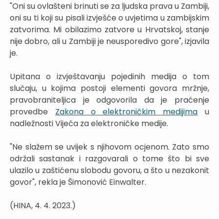
"Oni su ovlašteni brinuti se za ljudska prava u Zambiji,
oni su ti koji su pisali izvješće o uvjetima u zambijskim
zatvorima. Mi obilazimo zatvore u Hrvatskoj, stanje
nije dobro, ali u Zambiji je neusporedivo gore", izjavila
je.
Upitana o izvještavanju pojedinih medija o tom
slučaju, u kojima postoji elementi govora mržnje,
pravobraniteljica je odgovorila da je praćenje
provedbe
Zakona o elektroničkim medijima
u
nadležnosti Vijeća za elektroničke medije.
"Ne slažem se uvijek s njihovom ocjenom. Zato smo
održali sastanak i razgovarali o tome što bi sve
ulazilo u zaštićenu slobodu govoru, a što u nezakonit
govor", rekla je Šimonović Einwalter.
(HINA, 4. 4. 2023.)