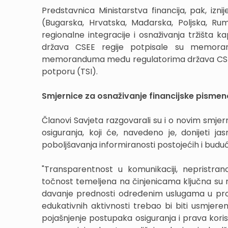
Predstavnica Ministarstva financija, pak, izn
(Bugarska, Hrvatska, Mađarska, Poljska, Rum
regionalne integracije i osnaživanja tržišta 
država CSEE regije potpisale su memoran
memoranduma među regulatorima država CSEE r
potporu (TSI).
Smjernice za osnaživanje financijske pismen
Članovi Savjeta razgovarali su i o novim smje
osiguranja, koji će, navedeno je, donijeti 
poboljšavanja informiranosti postojećih i buduć
"Transparentnost u komunikaciji, nepristran
točnost temeljena na činjenicama ključna su 
davanje prednosti određenim uslugama u proc
edukativnih aktivnosti trebao bi biti usmje
pojašnjenje postupaka osiguranja i prava korisn