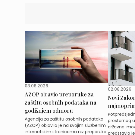
03.08.2026.
02.08.2026.
AZOP objavio preporuke za
Novi Zakon 
zaštitu osobnih podataka na
najmoprimc
godišnjem odmoru
Potpredsjedni
Agencija za zaštitu osobnih podataka
prostornog ur
(AZOP) objavila je na svojim službenim
državne imov
internetskim stranicama niz preporuka
predstavio j