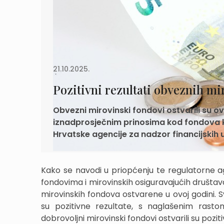
21.10.2025.
Pozitivni rezultati obveznih mi
Obvezni mirovinski fondovi ostvarili su o
iznadprosječnim prinosima kod fondova kat
Hrvatske agencije za nadzor financijskih 
Kako se navodi u priopćenju te regulatorne a
fondovima i mirovinskih osiguravajućih društava
mirovinskih fondova ostvarene u ovoj godini. Sv
su pozitivne rezultate, s naglašenim rasto
dobrovoljni mirovinski fondovi ostvarili su pozi