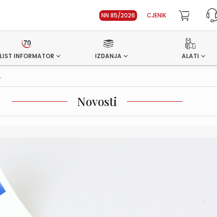
NN 85/2026
CJENIK
LIST INFORMATOR
IZDANJA
ALATI
.
Novosti