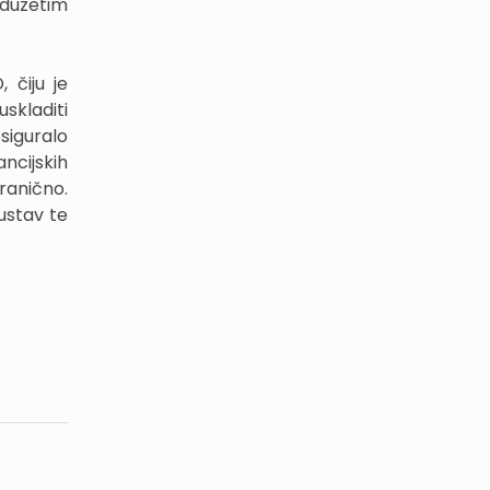
oduzetim
 čiju je
skladiti
osiguralo
ncijskih
ranično.
sustav te