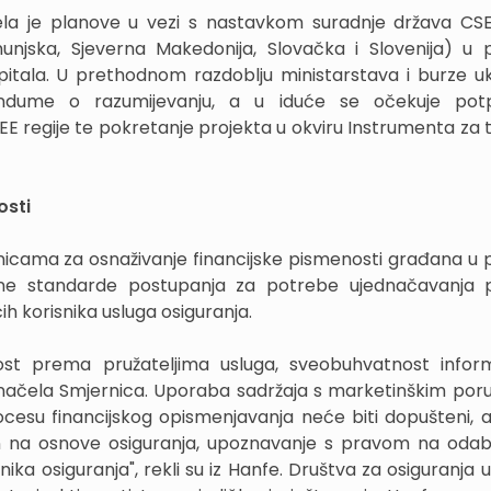
ijela je planove u vezi s nastavkom suradnje država CSE
unjska, Sjeverna Makedonija, Slovačka i Slovenija) u 
kapitala. U prethodnom razdoblju ministarstava i burze uk
dume o razumijevanju, a u iduće se očekuje potpi
egije te pokretanje projekta u okviru Instrumenta za 
osti
rnicama za osnaživanje financijske pismenosti građana u 
jasne standarde postupanja za potrebe ujednačavanja 
ih korisnika usluga osiguranja.
ost prema pružateljima usluga, sveobuhvatnost inform
načela Smjernica. Uporaba sadržaja s marketinškim poru
esu financijskog opismenjavanja neće biti dopušteni, a
ren na osnove osiguranja, upoznavanje s pravom na odab
ika osiguranja", rekli su iz Hanfe. Društva za osiguranja 