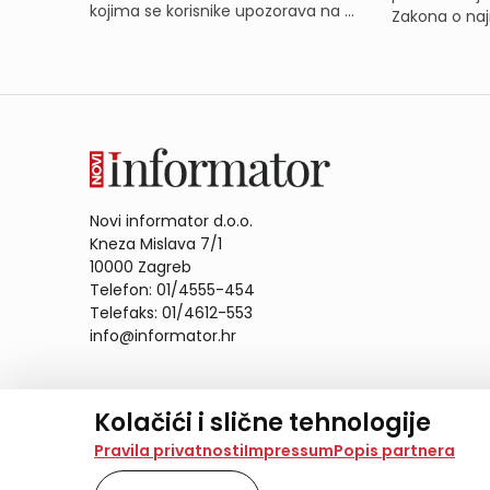
kojima se korisnike upozorava na ...
Zakona o naj
Novi informator d.o.o.
Kneza Mislava 7/1
10000 Zagreb
Telefon: 01/4555-454
Telefaks: 01/4612-553
info@informator.hr
PRATITE NAS:
Kolačići i slične tehnologije
Na našoj web stranici koristimo kolačiće i slične te
Pravila privatnosti
Impressum
Popis partnera
analiziramo promet na stranici te prikazujemo sadržaje
također koriste ove tehnologije.