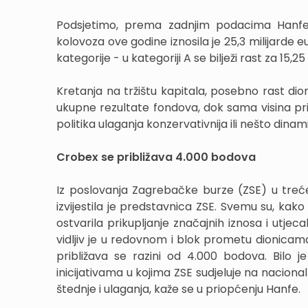
Podsjetimo, prema zadnjim podacima Hanfe
kolovoza ove godine iznosila je 25,3 milijarde eu
kategorije - u kategoriji A se bilježi rast za 15,2
Kretanja na tržištu kapitala, posebno rast dioni
ukupne rezultate fondova, dok sama visina prin
politika ulaganja konzervativnija ili nešto dinami
Crobex se približava 4.000 bodova
Iz poslovanja Zagrebačke burze (ZSE) u trećem
izvijestila je predstavnica ZSE. Svemu su, kako 
ostvarila prikupljanje značajnih iznosa i utje
vidljiv je u redovnom i blok prometu dionic
približava se razini od 4.000 bodova. Bilo j
inicijativama u kojima ZSE sudjeluje na nacional
štednje i ulaganja, kaže se u priopćenju Hanfe.