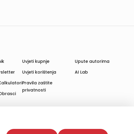
ik
Uvjeti kupnje
Upute autorima
sletter
Uvjeti korištenja
AI Lab
Kalkulatori
Pravila zaštite
privatnosti
Obrasci
aju. Time poboljšavamo korisničko iskustvo,
 više web stranica i uređaja u tu svrhu. Naši partneri