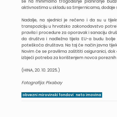
se na minimalno trogodišnje planiranje budž
aktivnostima u skladu sa Smjernicama, dodaje 
Nadalje, na sjednici je rečeno i da su u tij
transpoziciju u hrvatsko zakonodavstvo potrebno
pravila i procedure za oporavak i sanaciju druš
da društva i nadležna tijela EU-a budu bolje 
poteškoća društava. Na taj će način javna tijel
Novim će se pravilima zaštititi osiguranici, dok
izbjeći potreba za korištenjem novca poreznih o
(HINA, 20. 10. 2025.)
Fotografija: Pixabay
obvezni mirovinski fondovi
neto imovina