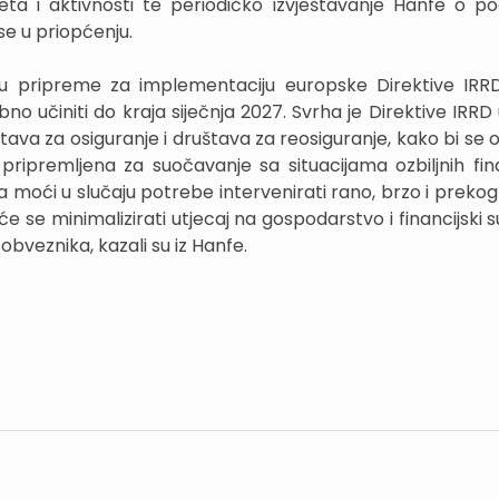
eta i aktivnosti te periodičko izvještavanje Hanfe o p
se u priopćenju.
eku pripreme za implementaciju europske Direktive IRRD,
 učiniti do kraja siječnja 2027. Svrha je Direktive IRRD u
tava za osiguranje i društava za reosiguranje, kako bi se 
pripremljena za suočavanje sa situacijama ozbiljnih fina
a moći u slučaju potrebe intervenirati rano, brzo i prekog
 će se minimalizirati utjecaj na gospodarstvo i financijski 
bveznika, kazali su iz Hanfe.