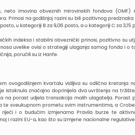
, neto imovina obveznih mirovinskih fondova (OMF) n
ra. Prinosi na godišnjoj razini su bili pozitivnog predznaka 
5 posto, u kategoriji B za 9,06 posto, a u kategoriji C za 3,15 
čkih indeksa i stabilni obveznički prinosi, pozitivno su ut
osa uvelike ovisi o strategiji ulaganja samog fonda i o to
čnija, poručili su iz Hanfe.
 ovogodišnjem kvartalu vidljiva su odlična kretanja na 
je istaknula značajno doprinijela dva uvrštenja na tržište
cala na porast udjela transakcija malih ulagatelja. Porast
ama te sveukupnom prometu svim instrumentima, a Crobe
e riječi i o budućim izmjenama Pravila burze te aktivn
noj i razini EU-a, kao što su izmjene nacionalne regulative