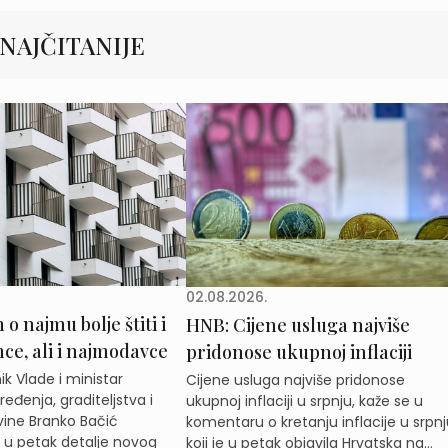
NAJČITANIJE
02.08.2026.
o najmu bolje štiti i
HNB: Cijene usluga najviše
e, ali i najmodavce
pridonose ukupnoj inflaciji
k Vlade i ministar
Cijene usluga najviše pridonose
eđenja, graditeljstva i
ukupnoj inflaciji u srpnju, kaže se u
ine Branko Bačić
komentaru o kretanju inflacije u srpnj
e u petak detalje novog
koji je u petak objavila Hrvatska na...