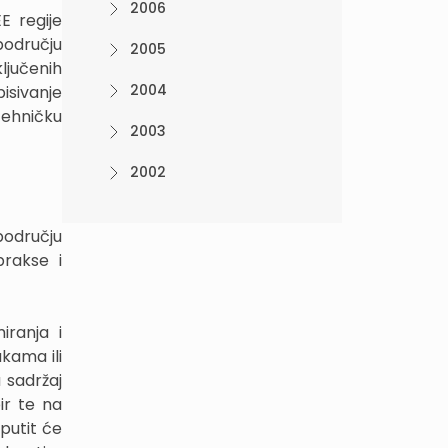
2006
E regije
području
2005
ljučenih
2004
sivanje
tehničku
2003
2002
području
prakse i
iranja i
kama ili
 sadržaj
ir te na
uputit će