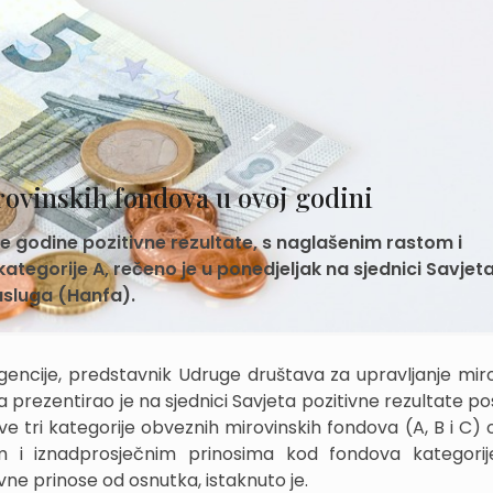
rovinskih fondova u ovoj godini
ve godine pozitivne rezultate, s naglašenim rastom i
egorije A, rečeno je u ponedjeljak na sjednici Savjet
usluga (Hanfa).
gencije, predstavnik Udruge društava za upravljanje mir
 prezentirao je na sjednici Savjeta pozitivne rezultate po
e tri kategorije obveznih mirovinskih fondova (A, B i C) o
m i iznadprosječnim prinosima kod fondova kategorij
tivne prinose od osnutka, istaknuto je.