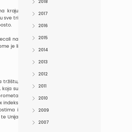
2018
a kraju
2017
u sve tri
posto.
2016
2015
jecali na
me je li
2014
2013
2012
tržištu,
2011
, koja su
 prometa
2010
x indeks
ostima i
2009
 te Unija
2007