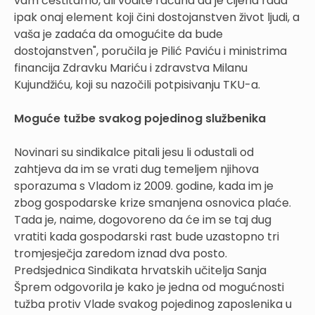
vam čestitamo, ali vodite računa da je cijena rada
ipak onaj element koji čini dostojanstven život ljudi, a
vaša je zadaća da omogućite da bude
dostojanstven", poručila je Pilić Paviću i ministrima
financija Zdravku Mariću i zdravstva Milanu
Kujundžiću, koji su nazočili potpisivanju TKU-a.
Moguće tužbe svakog pojedinog službenika
Novinari su sindikalce pitali jesu li odustali od
zahtjeva da im se vrati dug temeljem njihova
sporazuma s Vladom iz 2009. godine, kada im je
zbog gospodarske krize smanjena osnovica plaće.
Tada je, naime, dogovoreno da će im se taj dug
vratiti kada gospodarski rast bude uzastopno tri
tromjesječja zaredom iznad dva posto.
Predsjednica Sindikata hrvatskih učitelja Sanja
Šprem odgovorila je kako je jedna od mogućnosti
tužba protiv Vlade svakog pojedinog zaposlenika u