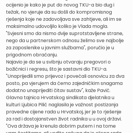
ocijenio je kako je put do novog TKU-a bio dug i
težak, no vjeruje da su došli do kompromisnog
rješenja koje ne zadovoljava sve zahtjeve, ali im se
maksimalno udovoljilo koliko je Vlada mogla.
"Svjesni smo da nismo dvije suprotstavljene strane,
nego da u partnerskom odnosu želimo sve najbolje
za zaposlenike u javnim službama", poručio je u
prigodnom obraćanju.
Najavio je da se u svibnju otvaraju pregovori o
božićnici i regresu, što je sastavni dio TKU-a.
"Unaprijedili smo prijevoz i povećali osnovicu za dva
posto, pa vjerujem da ćemo zajedničkim snagama
dodatno unaprijediti čitav sustav", kaže Pavić.
Glavna tajnica Hrvatskog sindikata djelatnika u
kulturi Ljubica Pilić naglasila je važnost postizanja
pravedne cijene rada u Hrvatskoj, jer je to rješenje
za rad i dostojanstven život radnika u u ovoj državi.
"Ova država je krenula dobrim putem i na tome