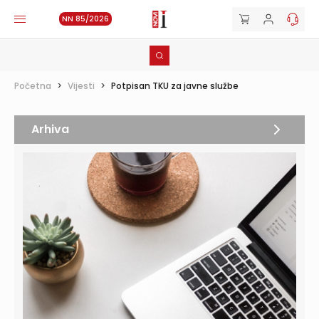
NN 85/2026
Početna
>
Vijesti
>
Potpisan TKU za javne službe
Arhiva