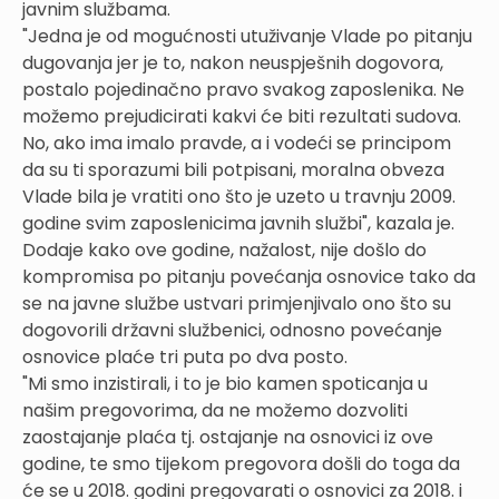
javnim službama.
"Jedna je od mogućnosti utuživanje Vlade po pitanju
dugovanja jer je to, nakon neuspješnih dogovora,
postalo pojedinačno pravo svakog zaposlenika. Ne
možemo prejudicirati kakvi će biti rezultati sudova.
No, ako ima imalo pravde, a i vodeći se principom
da su ti sporazumi bili potpisani, moralna obveza
Vlade bila je vratiti ono što je uzeto u travnju 2009.
godine svim zaposlenicima javnih službi", kazala je.
Dodaje kako ove godine, nažalost, nije došlo do
kompromisa po pitanju povećanja osnovice tako da
se na javne službe ustvari primjenjivalo ono što su
dogovorili državni službenici, odnosno povećanje
osnovice plaće tri puta po dva posto.
"Mi smo inzistirali, i to je bio kamen spoticanja u
našim pregovorima, da ne možemo dozvoliti
zaostajanje plaća tj. ostajanje na osnovici iz ove
godine, te smo tijekom pregovora došli do toga da
će se u 2018. godini pregovarati o osnovici za 2018. i