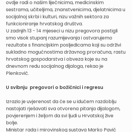
ovdje radi o našim liječnicima, medicinskim
sestrama, učiteljima, znanstvenicima, djelatnicima u
socijalnoj skrbi i kulturi, nizu važnih sektora za
funkcioniranje hrvatskog društva.
U zadnjih 13 - 14 mjeseci u nizu pregovora postigli
smo visok stupanj razumijevanja i ostvarujemo
rezultate s financijskim posljedicama koji su održivi
sukladno mogućnostima državnog proračuna, rastu
hrvatskog gospodarstva i obveza koje su na
dnevnom redu socijalnog dijaloga, rekao je
Plenković.
U svibnju pregovori o božićnici i regresu
Izrazio je uvjerenost da će se u idućem razdoblju
nastojati rješavati sva otvorena pitanja dijalogom,
povjerenjem i željom da svi ljudi u Hrvatskoj žive
bolje.
Ministar rada i mirovinskog sustava Marko Pavić