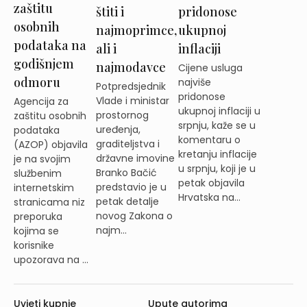
zaštitu
štiti i
pridonose
osobnih
najmoprimce,
ukupnoj
podataka na
ali i
inflaciji
godišnjem
najmodavce
Cijene usluga
odmoru
najviše
Potpredsjednik
pridonose
Vlade i ministar
Agencija za
ukupnoj inflaciji u
prostornog
zaštitu osobnih
srpnju, kaže se u
uređenja,
podataka
komentaru o
graditeljstva i
(AZOP) objavila
kretanju inflacije
državne imovine
je na svojim
u srpnju, koji je u
Branko Bačić
službenim
petak objavila
predstavio je u
internetskim
Hrvatska na...
petak detalje
stranicama niz
novog Zakona o
preporuka
najm...
kojima se
korisnike
upozorava na ...
Uvjeti kupnje
Upute autorima