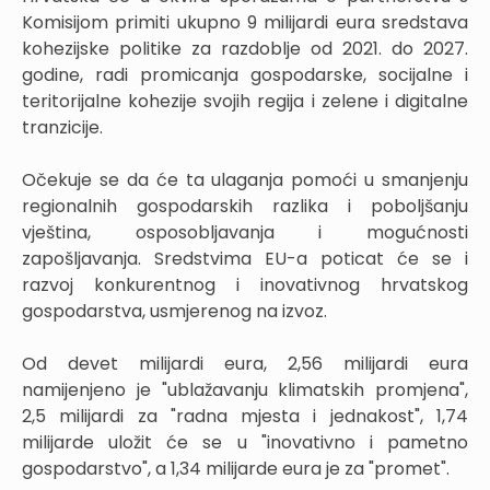
Komisijom primiti ukupno 9 milijardi eura sredstava
kohezijske politike za razdoblje od 2021. do 2027.
godine, radi promicanja gospodarske, socijalne i
teritorijalne kohezije svojih regija i zelene i digitalne
tranzicije.
Očekuje se da će ta ulaganja pomoći u smanjenju
regionalnih gospodarskih razlika i poboljšanju
vještina, osposobljavanja i mogućnosti
zapošljavanja. Sredstvima EU-a poticat će se i
razvoj konkurentnog i inovativnog hrvatskog
gospodarstva, usmjerenog na izvoz.
Od devet milijardi eura, 2,56 milijardi eura
namijenjeno je "ublažavanju klimatskih promjena",
2,5 milijardi za "radna mjesta i jednakost", 1,74
milijarde uložit će se u "inovativno i pametno
gospodarstvo", a 1,34 milijarde eura je za "promet".