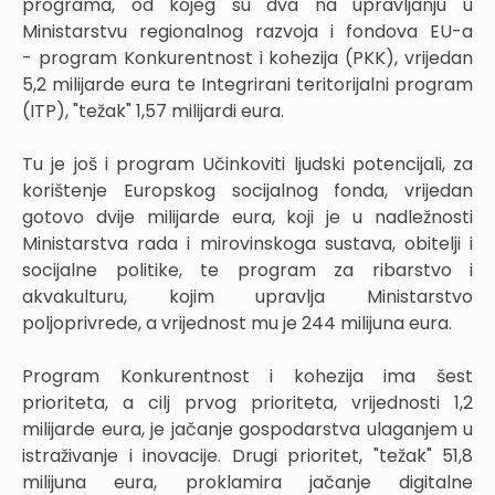
programa, od kojeg su dva na upravljanju u
Ministarstvu regionalnog razvoja i fondova EU-a
- program Konkurentnost i kohezija (PKK), vrijedan
5,2 milijarde eura te Integrirani teritorijalni program
(ITP), "težak" 1,57 milijardi eura.
Tu je još i program Učinkoviti ljudski potencijali, za
korištenje Europskog socijalnog fonda, vrijedan
gotovo dvije milijarde eura, koji je u nadležnosti
Ministarstva rada i mirovinskoga sustava, obitelji i
socijalne politike, te program za ribarstvo i
akvakulturu, kojim upravlja Ministarstvo
poljoprivrede, a vrijednost mu je 244 milijuna eura.
Program Konkurentnost i kohezija ima šest
prioriteta, a cilj prvog prioriteta, vrijednosti 1,2
milijarde eura, je jačanje gospodarstva ulaganjem u
istraživanje i inovacije. Drugi prioritet, "težak" 51,8
milijuna eura, proklamira jačanje digitalne