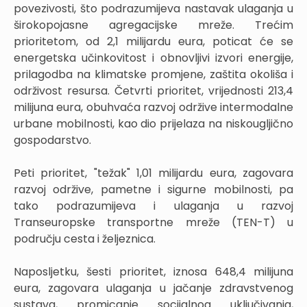
povezivosti, što podrazumijeva nastavak ulaganja u
širokopojasne agregacijske mreže. Trećim
prioritetom, od 2,1 milijardu eura, poticat će se
energetska učinkovitost i obnovljivi izvori energije,
prilagodba na klimatske promjene, zaštita okoliša i
održivost resursa. Četvrti prioritet, vrijednosti 213,4
milijuna eura, obuhvaća razvoj održive intermodalne
urbane mobilnosti, kao dio prijelaza na niskougljično
gospodarstvo.
Peti prioritet, "težak" 1,01 milijardu eura, zagovara
razvoj održive, pametne i sigurne mobilnosti, pa
tako podrazumijeva i ulaganja u razvoj
Transeuropske transportne mreže (TEN-T) u
području cesta i željeznica.
Naposljetku, šesti prioritet, iznosa 648,4 milijuna
eura, zagovara ulaganja u jačanje zdravstvenog
sustava, promicanje socijalnog uključivanja,