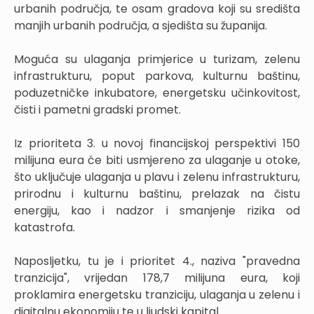
urbanih područja, te osam gradova koji su središta
manjih urbanih područja, a sjedišta su županija.
Moguća su ulaganja primjerice u turizam, zelenu
infrastrukturu, poput parkova, kulturnu baštinu,
poduzetničke inkubatore, energetsku učinkovitost,
čisti i pametni gradski promet.
Iz prioriteta 3. u novoj financijskoj perspektivi 150
milijuna eura će biti usmjereno za ulaganje u otoke,
što uključuje ulaganja u plavu i zelenu infrastrukturu,
prirodnu i kulturnu baštinu, prelazak na čistu
energiju, kao i nadzor i smanjenje rizika od
katastrofa.
Naposljetku, tu je i prioritet 4., naziva "pravedna
tranzicija", vrijedan 178,7 milijuna eura, koji
proklamira energetsku tranziciju, ulaganja u zelenu i
digitalnu ekonomiju te u ljudski kapital.