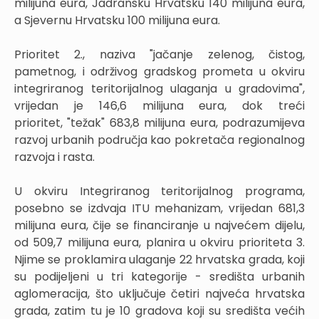
milijuna eura, Jadransku Hrvatsku 140 milijuna eura,
a Sjevernu Hrvatsku 100 milijuna eura.
Prioritet 2., naziva "jačanje zelenog, čistog,
pametnog, i održivog gradskog prometa u okviru
integriranog teritorijalnog ulaganja u gradovima",
vrijedan je 146,6 milijuna eura, dok treći
prioritet, "težak" 683,8 milijuna eura, podrazumijeva
razvoj urbanih područja kao pokretača regionalnog
razvoja i rasta.
U okviru Integriranog teritorijalnog programa,
posebno se izdvaja ITU mehanizam, vrijedan 681,3
milijuna eura, čije se financiranje u najvećem dijelu,
od 509,7 milijuna eura, planira u okviru prioriteta 3.
Njime se proklamira ulaganje 22 hrvatska grada, koji
su podijeljeni u tri kategorije - središta urbanih
aglomeracija, što uključuje četiri najveća hrvatska
grada, zatim tu je 10 gradova koji su središta većih