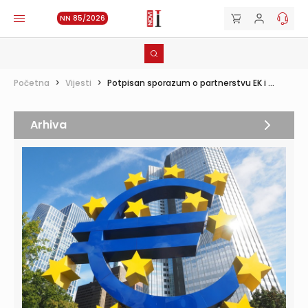
NN 85/2026
Početna
>
Vijesti
>
Potpisan sporazum o partnerstvu EK i ...
Arhiva