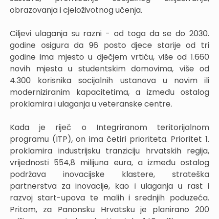
obrazovanja i cjeloživotnog učenja.
Ciljevi ulaganja su razni - od toga da se do 2030.
godine osigura da 96 posto djece starije od tri
godine ima mjesto u dječjem vrtiću, više od 1.660
novih mjesta u studentskim domovima, više od
4.300 korisnika socijalnih ustanova u novim ili
moderniziranim kapacitetima, a između ostalog
proklamira i ulaganja u veteranske centre.
Kada je riječ o Integriranom teritorijalnom
programu (ITP), on ima četiri prioriteta. Prioritet 1.
proklamira industrijsku tranziciju hrvatskih regija,
vrijednosti 554,8 milijuna eura, a između ostalog
podržava inovacijske klastere, strateška
partnerstva za inovacije, kao i ulaganja u rast i
razvoj start-upova te malih i srednjih poduzeća.
Pritom, za Panonsku Hrvatsku je planirano 200