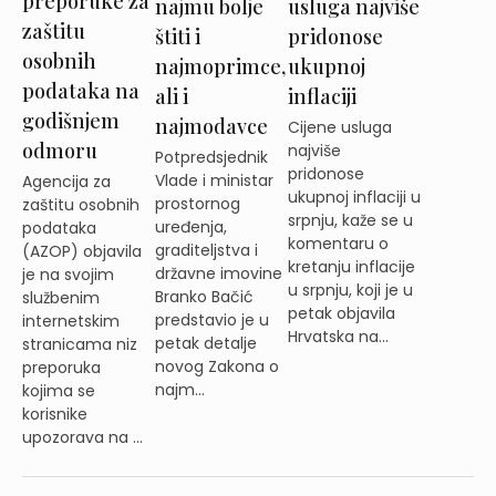
preporuke za
najmu bolje
usluga najviše
zaštitu
štiti i
pridonose
osobnih
najmoprimce,
ukupnoj
podataka na
ali i
inflaciji
godišnjem
najmodavce
Cijene usluga
odmoru
najviše
Potpredsjednik
pridonose
Vlade i ministar
Agencija za
ukupnoj inflaciji u
prostornog
zaštitu osobnih
srpnju, kaže se u
uređenja,
podataka
komentaru o
graditeljstva i
(AZOP) objavila
kretanju inflacije
državne imovine
je na svojim
u srpnju, koji je u
Branko Bačić
službenim
petak objavila
predstavio je u
internetskim
Hrvatska na...
petak detalje
stranicama niz
novog Zakona o
preporuka
najm...
kojima se
korisnike
upozorava na ...