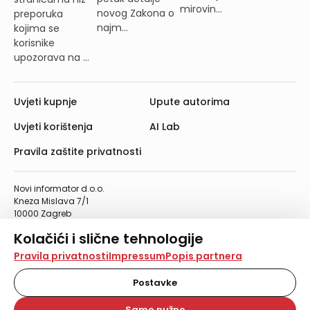
mirovin...
novog Zakona o
preporuka
najm...
kojima se
korisnike
upozorava na ...
Uvjeti kupnje
Upute autorima
Uvjeti korištenja
AI Lab
Pravila zaštite privatnosti
Novi informator d.o.o.
Kneza Mislava 7/1
10000 Zagreb
Telefon: 01/4555-454
Kolačići i slične tehnologije
Telefaks: 01/4612-553
info@informator.hr
Na našoj web stranici koristimo kolačiće i slične
Pravila privatnosti
Impressum
Popis partnera
tehnologije za pohranu, čitanje i obradu informacija na
vašem uređaju. Time poboljšavamo korisničko iskustvo,
Postavke
PRATITE NAS:
analiziramo promet na stranici te prikazujemo sadržaje i
oglase koji vas zanimaju. Korisnički profili mogu se kreirati
Samo nužno