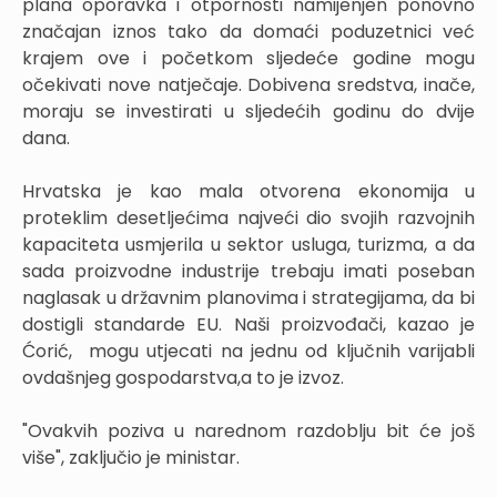
plana oporavka i otpornosti namijenjen ponovno
značajan iznos tako da domaći poduzetnici već
krajem ove i početkom sljedeće godine mogu
očekivati nove natječaje. Dobivena sredstva, inače,
moraju se investirati u sljedećih godinu do dvije
dana.
Hrvatska je kao mala otvorena ekonomija u
proteklim desetljećima najveći dio svojih razvojnih
kapaciteta usmjerila u sektor usluga, turizma, a da
sada proizvodne industrije trebaju imati poseban
naglasak u državnim planovima i strategijama, da bi
dostigli standarde EU. Naši proizvođači, kazao je
Ćorić, mogu utjecati na jednu od ključnih varijabli
ovdašnjeg gospodarstva,a to je izvoz.
"Ovakvih poziva u narednom razdoblju bit će još
više", zaključio je ministar.