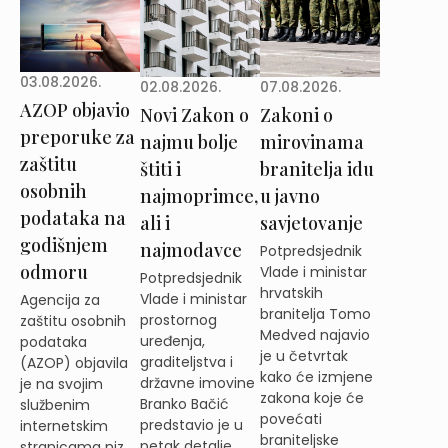
03.08.2026.
02.08.2026.
07.08.2026.
AZOP objavio
Novi Zakon o
Zakoni o
preporuke za
najmu bolje
mirovinama
zaštitu
štiti i
branitelja idu
osobnih
najmoprimce,
u javno
podataka na
ali i
savjetovanje
godišnjem
najmodavce
Potpredsjednik
odmoru
Vlade i ministar
Potpredsjednik
hrvatskih
Vlade i ministar
Agencija za
branitelja Tomo
prostornog
zaštitu osobnih
Medved najavio
uređenja,
podataka
je u četvrtak
graditeljstva i
(AZOP) objavila
kako će izmjene
državne imovine
je na svojim
zakona koje će
Branko Bačić
službenim
povećati
predstavio je u
internetskim
braniteljske
petak detalje
stranicama niz