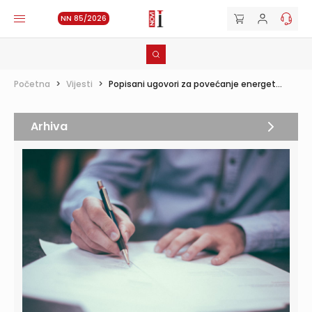
NN 85/2026
Početna
>
Vijesti
>
Popisani ugovori za povećanje energet...
Arhiva