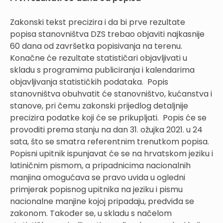
Zakonski tekst precizira i da bi prve rezultate
popisa stanovništva DZS trebao objaviti najkasnije
60 dana od završetka popisivanja na terenu.
Konačne će rezultate statističari objavljivati u
skladu s programima publiciranja i kalendarima
objavljivanja statističkih podataka. Popis
stanovništva obuhvatit će stanovništvo, kućanstva i
stanove, pri čemu zakonski prijedlog detaljnije
precizira podatke koji će se prikupljati. Popis će se
provoditi prema stanju na dan 31. ožujka 2021. u 24
sata, što se smatra referentnim trenutkom popisa.
Popisni upitnik ispunjavat će se na hrvatskom jeziku i
latiničnim pismom, a pripadnicima nacionalnih
manjina omogućava se pravo uvida u ogledni
primjerak popisnog upitnika na jeziku i pismu
nacionalne manjine kojoj pripadaju, predviđa se
zakonom. Također se, u skladu s načelom