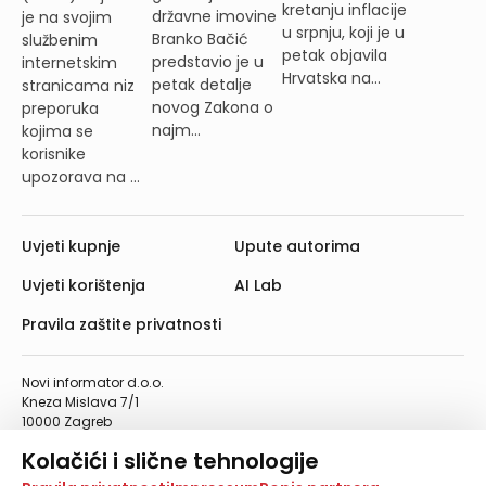
kretanju inflacije
državne imovine
je na svojim
u srpnju, koji je u
Branko Bačić
službenim
petak objavila
predstavio je u
internetskim
Hrvatska na...
petak detalje
stranicama niz
novog Zakona o
preporuka
najm...
kojima se
korisnike
upozorava na ...
Uvjeti kupnje
Upute autorima
Uvjeti korištenja
AI Lab
Pravila zaštite privatnosti
Novi informator d.o.o.
Kneza Mislava 7/1
10000 Zagreb
Telefon: 01/4555-454
Kolačići i slične tehnologije
Telefaks: 01/4612-553
info@informator.hr