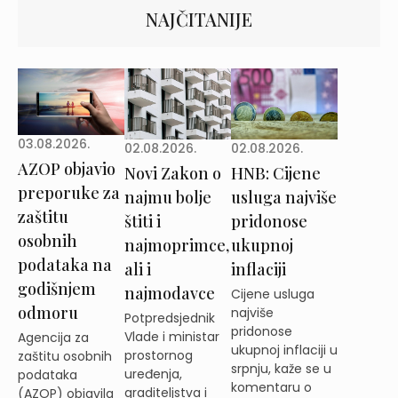
NAJČITANIJE
03.08.2026.
02.08.2026.
02.08.2026.
AZOP objavio
Novi Zakon o
HNB: Cijene
preporuke za
najmu bolje
usluga najviše
zaštitu
štiti i
pridonose
osobnih
najmoprimce,
ukupnoj
podataka na
ali i
inflaciji
godišnjem
najmodavce
Cijene usluga
odmoru
najviše
Potpredsjednik
pridonose
Vlade i ministar
Agencija za
ukupnoj inflaciji u
prostornog
zaštitu osobnih
srpnju, kaže se u
uređenja,
podataka
komentaru o
graditeljstva i
(AZOP) objavila