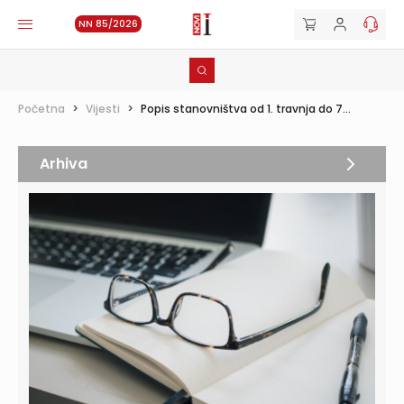
NN 85/2026
Početna
>
Vijesti
>
Popis stanovništva od 1. travnja do 7...
Arhiva