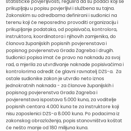
statističke povjerljivosti, regulira da su podaci koji se
prikupljaju u popisu povjerljivi i službena su tajna.
Zakonskim su odredbama definirani i sudionici na
terenu koji će neposredno provoditi organizaciju i
prikupljanje podataka, od popisivača, kontrolora,
instruktora, koordinatora i njihovih zamjenika, do
članova županijskih popisnih povjerenstava i
popisnog povjerenstva Grada Zagreba i drugih.
Sudionici popisa imat će pravo na naknadu za svoj
rad, a mjerila za utvrđivanje naknade popisivačima i
kontrolorima odredit će glavni ravnatelj DZS-a. Za
ostale sudionike zakon je utvrdio neto iznos
jednokratnih naknada - za članove županijskih i
popisnog povjerenstva Grada Zagreba i
povjerenstava ispostava 5.000 kuna, za voditelje
popisnih centara 4.000 kuna te za instruktore koji
nisu zaposlenici DZS-a 8.000 kuna. Po podacima iz
zakonskog obrazloženja, popis stanovništva koštat
će nešto manje od 180 milijuna kuna.