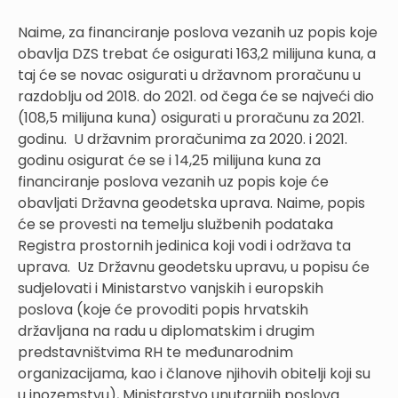
Naime, za financiranje poslova vezanih uz popis koje
obavlja DZS trebat će osigurati 163,2 milijuna kuna, a
taj će se novac osigurati u državnom proračunu u
razdoblju od 2018. do 2021. od čega će se najveći dio
(108,5 milijuna kuna) osigurati u proračunu za 2021.
godinu. U državnim proračunima za 2020. i 2021.
godinu osigurat će se i 14,25 milijuna kuna za
financiranje poslova vezanih uz popis koje će
obavljati Državna geodetska uprava. Naime, popis
će se provesti na temelju službenih podataka
Registra prostornih jedinica koji vodi i održava ta
uprava. Uz Državnu geodetsku upravu, u popisu će
sudjelovati i Ministarstvo vanjskih i europskih
poslova (koje će provoditi popis hrvatskih
državljana na radu u diplomatskim i drugim
predstavništvima RH te međunarodnim
organizacijama, kao i članove njihovih obitelji koji su
u inozemstvu), Ministarstvo unutarnjih poslova