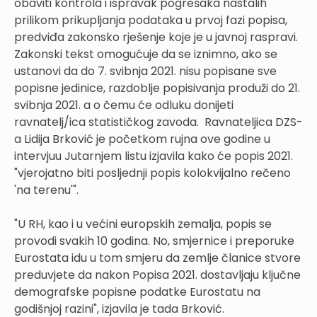
obaviti kontrola i ispravak pogrešaka nastalih
prilikom prikupljanja podataka u prvoj fazi popisa,
predviđa zakonsko rješenje koje je u javnoj raspravi.
Zakonski tekst omogućuje da se iznimno, ako se
ustanovi da do 7. svibnja 2021. nisu popisane sve
popisne jedinice, razdoblje popisivanja produži do 21.
svibnja 2021. a o čemu će odluku donijeti
ravnatelj/ica statističkog zavoda. Ravnateljica DZS-
a Lidija Brković je početkom rujna ove godine u
intervjuu Jutarnjem listu izjavila kako će popis 2021.
"vjerojatno biti posljednji popis kolokvijalno rečeno
'na terenu'".
"U RH, kao i u većini europskih zemalja, popis se
provodi svakih 10 godina. No, smjernice i preporuke
Eurostata idu u tom smjeru da zemlje članice stvore
preduvjete da nakon Popisa 2021. dostavljaju ključne
demografske popisne podatke Eurostatu na
godišnjoj razini", izjavila je tada Brković.