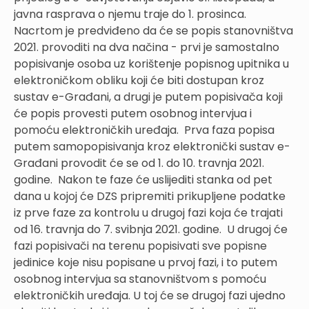
javna rasprava o njemu traje do 1. prosinca.
Nacrtom je predviđeno da će se popis stanovništva
2021. provoditi na dva načina - prvi je samostalno
popisivanje osoba uz korištenje popisnog upitnika u
elektroničkom obliku koji će biti dostupan kroz
sustav e-Građani, a drugi je putem popisivača koji
će popis provesti putem osobnog intervjua i
pomoću elektroničkih uređaja. Prva faza popisa
putem samopopisivanja kroz elektronički sustav e-
Građani provodit će se od 1. do 10. travnja 2021.
godine. Nakon te faze će uslijediti stanka od pet
dana u kojoj će DZS pripremiti prikupljene podatke
iz prve faze za kontrolu u drugoj fazi koja će trajati
od 16. travnja do 7. svibnja 2021. godine. U drugoj će
fazi popisivači na terenu popisivati sve popisne
jedinice koje nisu popisane u prvoj fazi, i to putem
osobnog intervjua sa stanovništvom s pomoću
elektroničkih uređaja. U toj će se drugoj fazi ujedno