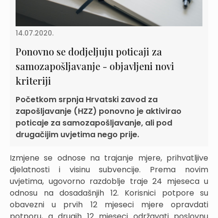
14.07.2020.
Ponovno se dodjeljuju poticaji za
samozapošljavanje - objavljeni novi
kriteriji
Početkom srpnja Hrvatski zavod za
zapošljavanje (HZZ) ponovno je aktivirao
poticaje za samozapošljavanje, ali pod
drugačijim uvjetima nego prije.
Izmjene se odnose na trajanje mjere, prihvatljive
djelatnosti i visinu subvencije. Prema novim
uvjetima, ugovorno razdoblje traje 24 mjeseca u
odnosu na dosadašnjih 12. Korisnici potpore su
obavezni u prvih 12 mjeseci mjere opravdati
potporu, a drugih 12 mjeseci održavati poslovnu