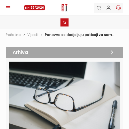
NN 85/2026
Početna
>
Vijesti
>
Ponovno se dodjeljuju poticaji za sam...
Arhiva