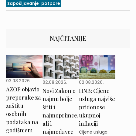
zapošljavanje
potpore
NAJČITANIJE
03.08.2026.
02.08.2026.
02.08.2026.
AZOP objavio
Novi Zakon o
HNB: Cijene
preporuke za
najmu bolje
usluga najviše
zaštitu
štiti i
pridonose
osobnih
najmoprimce,
ukupnoj
podataka na
ali i
inflaciji
godišnjem
najmodavce
Cijene usluga