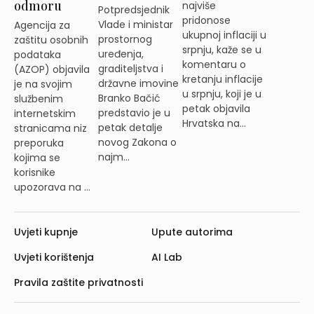
odmoru
najviše
Potpredsjednik
pridonose
Vlade i ministar
Agencija za
ukupnoj inflaciji u
prostornog
zaštitu osobnih
srpnju, kaže se u
uređenja,
podataka
komentaru o
graditeljstva i
(AZOP) objavila
kretanju inflacije
državne imovine
je na svojim
u srpnju, koji je u
Branko Bačić
službenim
petak objavila
predstavio je u
internetskim
Hrvatska na...
petak detalje
stranicama niz
novog Zakona o
preporuka
najm...
kojima se
korisnike
upozorava na ...
Uvjeti kupnje
Upute autorima
Uvjeti korištenja
AI Lab
Pravila zaštite privatnosti