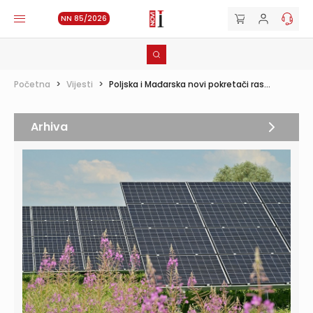
NN 85/2026
Početna
>
Vijesti
>
Poljska i Mađarska novi pokretači ras...
Arhiva