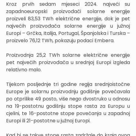
Kroz prvih sedam mjeseci 2024. najveći su
zapadnoeuropski proizvođači solarne energije
proizveli 83,53 TWh električne energije, dok je pet
najvećih proizvođača solarne energije u južnoj
Europi – Grčka, Italija, Portugal, Španjolska i Turska –
proizvelo 76,12 TWh, pokazuju podaci Embera.
Proizvodnja 25,2 TWh solarne električne energije
pet najvećih proizvođača u srednjoj Europi izgleda
relativno malo.
Tijekom posljednje tri godine regija srednjoistočne
Europe je solarnu proizvodnju godišnje povećavala
po otprilike 49 posto, više nego dvostruko u odnosu
na 19-postotnu godišnju stope rasta za Europu u
cjelini, te 16-postotne stope povećanja u zapadnoj
Europi ili 21-postotne u južnoj Europi.
Kad bi se takve stope rasta zadržale do kraja ovog