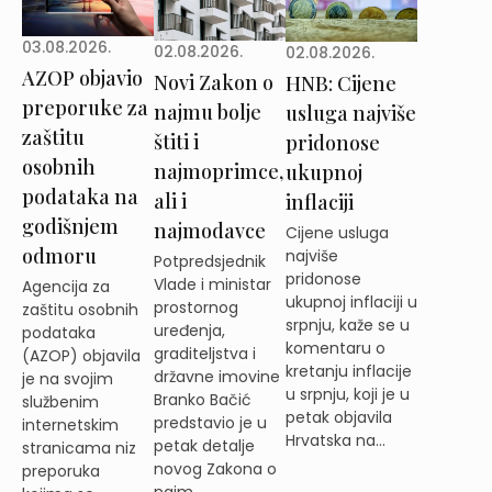
03.08.2026.
02.08.2026.
02.08.2026.
AZOP objavio
Novi Zakon o
HNB: Cijene
preporuke za
najmu bolje
usluga najviše
zaštitu
štiti i
pridonose
osobnih
najmoprimce,
ukupnoj
podataka na
ali i
inflaciji
godišnjem
najmodavce
Cijene usluga
odmoru
najviše
Potpredsjednik
pridonose
Vlade i ministar
Agencija za
ukupnoj inflaciji u
prostornog
zaštitu osobnih
srpnju, kaže se u
uređenja,
podataka
komentaru o
graditeljstva i
(AZOP) objavila
kretanju inflacije
državne imovine
je na svojim
u srpnju, koji je u
Branko Bačić
službenim
petak objavila
predstavio je u
internetskim
Hrvatska na...
petak detalje
stranicama niz
novog Zakona o
preporuka