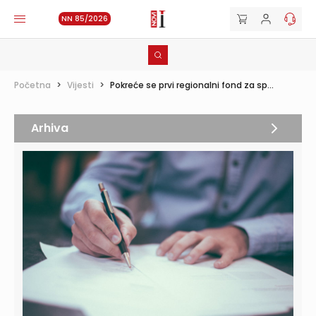
NN 85/2026
Početna
>
Vijesti
>
Pokreće se prvi regionalni fond za sp...
Arhiva