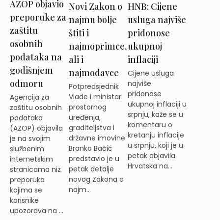
AZOP objavio
Novi Zakon o
HNB: Cijene
preporuke za
najmu bolje
usluga najviše
zaštitu
štiti i
pridonose
osobnih
najmoprimce,
ukupnoj
podataka na
ali i
inflaciji
godišnjem
najmodavce
Cijene usluga
odmoru
najviše
Potpredsjednik
pridonose
Vlade i ministar
Agencija za
ukupnoj inflaciji u
prostornog
zaštitu osobnih
srpnju, kaže se u
uređenja,
podataka
komentaru o
graditeljstva i
(AZOP) objavila
kretanju inflacije
državne imovine
je na svojim
u srpnju, koji je u
Branko Bačić
službenim
petak objavila
predstavio je u
internetskim
Hrvatska na...
petak detalje
stranicama niz
novog Zakona o
preporuka
najm...
kojima se
korisnike
upozorava na ...