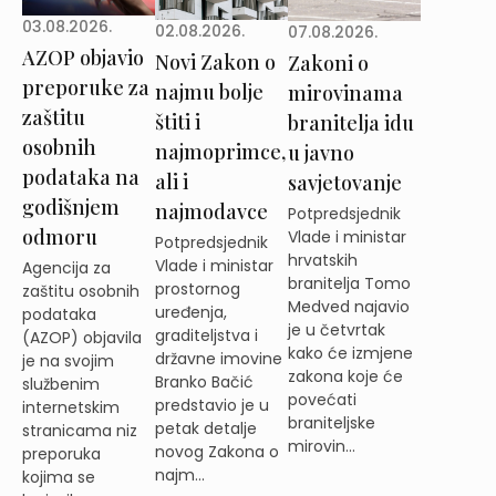
03.08.2026.
02.08.2026.
07.08.2026.
AZOP objavio
Novi Zakon o
Zakoni o
preporuke za
najmu bolje
mirovinama
zaštitu
štiti i
branitelja idu
osobnih
najmoprimce,
u javno
podataka na
ali i
savjetovanje
godišnjem
najmodavce
Potpredsjednik
odmoru
Vlade i ministar
Potpredsjednik
hrvatskih
Vlade i ministar
Agencija za
branitelja Tomo
prostornog
zaštitu osobnih
Medved najavio
uređenja,
podataka
je u četvrtak
graditeljstva i
(AZOP) objavila
kako će izmjene
državne imovine
je na svojim
zakona koje će
Branko Bačić
službenim
povećati
predstavio je u
internetskim
braniteljske
petak detalje
stranicama niz
mirovin...
novog Zakona o
preporuka
najm...
kojima se