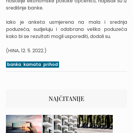
nositelje ekonomske politike općenito, napisali su iz
središnje banke.
Iako je anketa usmjerena na mala i srednja
poduzeća, sudjeluju i odabrana velika poduzeća
kako bi se rezultati mogli usporediti, dodali su.
(HINA, 12. 5. 2022.)
banka
kamata
prihod
NAJČITANIJE