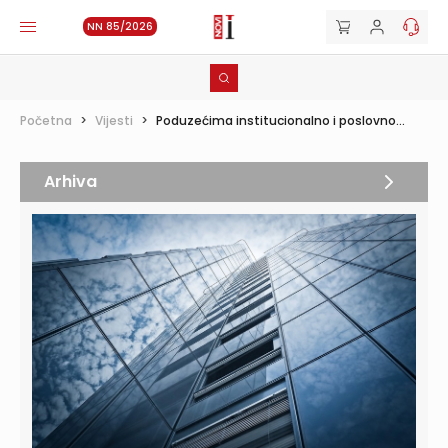
NN 85/2026
Početna
>
Vijesti
>
Poduzećima institucionalno i poslovno...
Arhiva