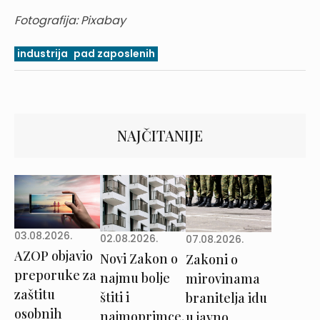
Fotografija: Pixabay
industrija
pad zaposlenih
NAJČITANIJE
03.08.2026.
02.08.2026.
07.08.2026.
AZOP objavio
Novi Zakon o
Zakoni o
preporuke za
najmu bolje
mirovinama
zaštitu
štiti i
branitelja idu
osobnih
najmoprimce,
u javno