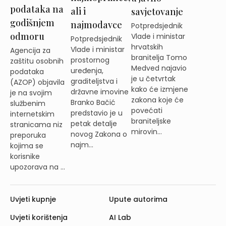
podataka na
ali i
savjetovanje
godišnjem
najmodavce
Potpredsjednik
odmoru
Vlade i ministar
Potpredsjednik
hrvatskih
Vlade i ministar
Agencija za
branitelja Tomo
prostornog
zaštitu osobnih
Medved najavio
uređenja,
podataka
je u četvrtak
graditeljstva i
(AZOP) objavila
kako će izmjene
državne imovine
je na svojim
zakona koje će
Branko Bačić
službenim
povećati
predstavio je u
internetskim
braniteljske
petak detalje
stranicama niz
mirovin...
novog Zakona o
preporuka
najm...
kojima se
korisnike
upozorava na ...
Uvjeti kupnje
Upute autorima
Uvjeti korištenja
AI Lab