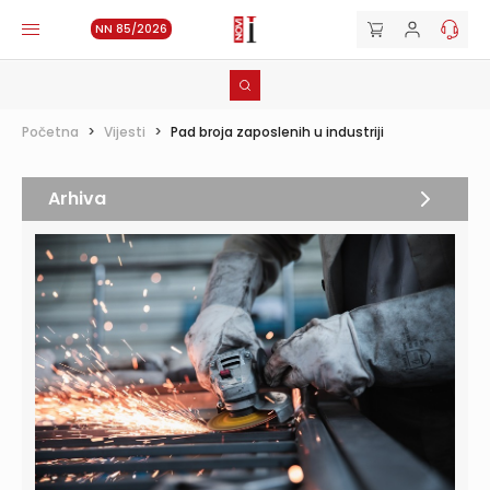
NN 85/2026
Početna
>
Vijesti
>
Pad broja zaposlenih u industriji
Arhiva