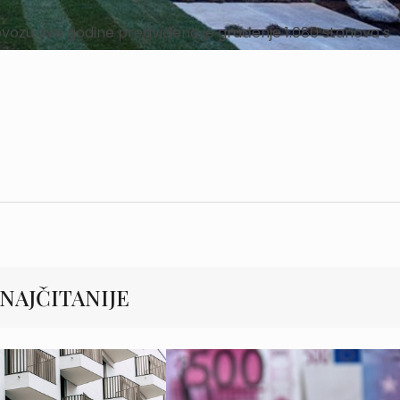
ozu ove godine predviđeno je građenje 1.080 stanova s
NAJČITANIJE