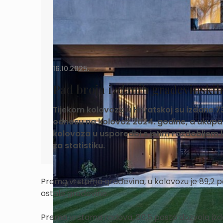
16.10.2025.
Pad broja izdanih građevinskih
Tijekom kolovoza u Hrvatskoj su izdane 73
odnosu na kolovoz 2024. godine, a ukupan
kolovoza u usporedbi s istim razdobljem la
za statistiku.
Prema vrstama građevina, u kolovozu je 89,2 po
ostale građevine.
Prema vrstama radova, 80,5 posto dozvola izdan