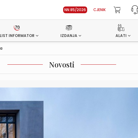
NN 85/2026
CJENIK
LIST INFORMATOR
IZDANJA
ALATI
la
Novosti