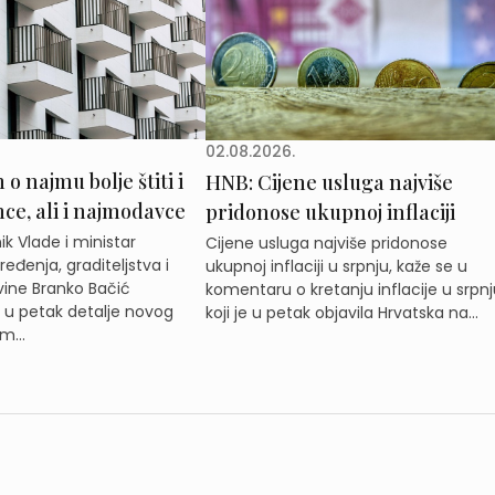
02.08.2026.
o najmu bolje štiti i
HNB: Cijene usluga najviše
e, ali i najmodavce
pridonose ukupnoj inflaciji
k Vlade i ministar
Cijene usluga najviše pridonose
eđenja, graditeljstva i
ukupnoj inflaciji u srpnju, kaže se u
ine Branko Bačić
komentaru o kretanju inflacije u srpnj
e u petak detalje novog
koji je u petak objavila Hrvatska na...
m...