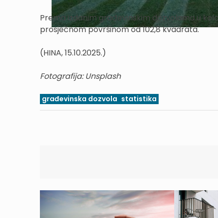
Prema izdanim građevinskim dozvolama u kolov
prosječnom površinom od 102,8 kvadrata.
(HINA, 15.10.2025.)
Fotografija: Unsplash
građevinska dozvola
statistika