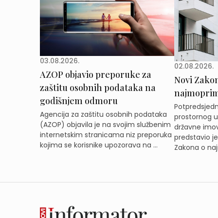
03.08.2026.
02.08.2026.
AZOP objavio preporuke za
Novi Zakon 
zaštitu osobnih podataka na
najmoprimc
godišnjem odmoru
Potpredsjedni
Agencija za zaštitu osobnih podataka
prostornog ur
(AZOP) objavila je na svojim službenim
državne imov
internetskim stranicama niz preporuka
predstavio j
kojima se korisnike upozorava na ...
Zakona o naj