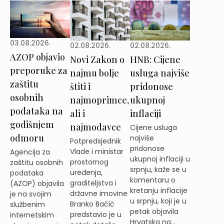
03.08.2026.
02.08.2026.
02.08.2026.
AZOP objavio
Novi Zakon o
HNB: Cijene
preporuke za
najmu bolje
usluga najviše
zaštitu
štiti i
pridonose
osobnih
najmoprimce,
ukupnoj
podataka na
ali i
inflaciji
godišnjem
najmodavce
Cijene usluga
odmoru
najviše
Potpredsjednik
pridonose
Vlade i ministar
Agencija za
ukupnoj inflaciji u
prostornog
zaštitu osobnih
srpnju, kaže se u
uređenja,
podataka
komentaru o
graditeljstva i
(AZOP) objavila
kretanju inflacije
državne imovine
je na svojim
u srpnju, koji je u
Branko Bačić
službenim
petak objavila
predstavio je u
internetskim
Hrvatska na...