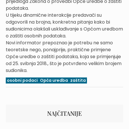
prijedloga Zakona o provedbi Opće uredbe o zaštiti
podataka.
U tijeku dinamične interakcije predavači su
odgovorili na brojna, konkretna pitanja kako bi
sudionicima olakšali usklađivanje s Općom uredbom
o zaštiti osobnih podataka.
Novi informator prepoznao je potrebu ne samo
teoretske nego, ponajprije, praktične primjene
Opće uredbe o zaštiti podataka, koja se primjenjuje
od 25. svibnja 2018., što je potvrđeno velikim brojem
sudionika.
osobni podaci
Opća uredba
zaštita
NAJČITANIJE