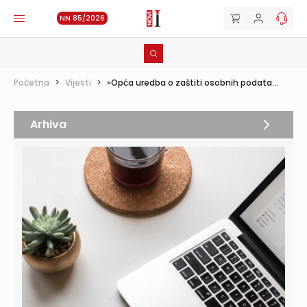
NN 85/2026
Početna
>
Vijesti
>
»Opća uredba o zaštiti osobnih podata...
Arhiva