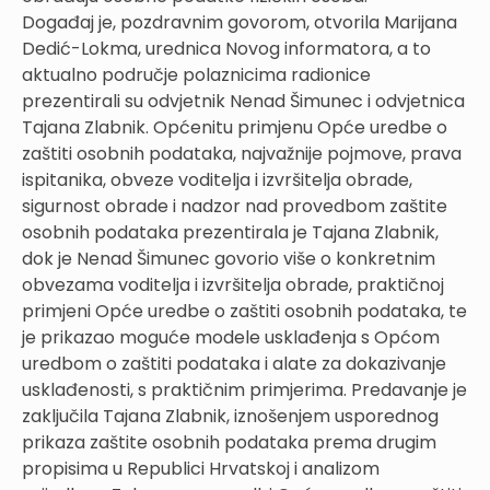
Događaj je, pozdravnim govorom, otvorila Marijana
Dedić-Lokma, urednica Novog informatora, a to
aktualno područje polaznicima radionice
prezentirali su odvjetnik Nenad Šimunec i odvjetnica
Tajana Zlabnik. Općenitu primjenu Opće uredbe o
zaštiti osobnih podataka, najvažnije pojmove, prava
ispitanika, obveze voditelja i izvršitelja obrade,
sigurnost obrade i nadzor nad provedbom zaštite
osobnih podataka prezentirala je Tajana Zlabnik,
dok je Nenad Šimunec govorio više o konkretnim
obvezama voditelja i izvršitelja obrade, praktičnoj
primjeni Opće uredbe o zaštiti osobnih podataka, te
je prikazao moguće modele usklađenja s Općom
uredbom o zaštiti podataka i alate za dokazivanje
usklađenosti, s praktičnim primjerima. Predavanje je
zaključila Tajana Zlabnik, iznošenjem usporednog
prikaza zaštite osobnih podataka prema drugim
propisima u Republici Hrvatskoj i analizom