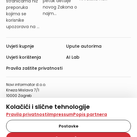
petak detalje
stranicama niz
novog Zakona o
preporuka
najm...
kojima se
korisnike
upozorava na ...
Uvjeti kupnje
Upute autorima
Uvjeti korištenja
AI Lab
Pravila zaštite privatnosti
Novi informator d.o.o.
Kneza Mislava 7/1
10000 Zagreb
Telefon: 01/4555-454
Kolačići i slične tehnologije
Telefaks: 01/4612-553
info@informator.hr
Na našoj web stranici koristimo kolačiće i slične
Pravila privatnosti
Impressum
Popis partnera
tehnologije za pohranu, čitanje i obradu informacija na
vašem uređaju. Time poboljšavamo korisničko iskustvo,
Postavke
PRATITE NAS:
analiziramo promet na stranici te prikazujemo sadržaje i
oglase koji vas zanimaju. Korisnički profili mogu se kreirati