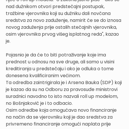
nad dužnikom otvori predstečajni postupak,
tražbine vjerovnika koji su dužniku dali novčana
sredstva za novo zaduženje, namirit će se do iznosa
novog zaduženja prije ostalih stečajnih vjerovnika,
osim vjerovnika prvog višeg isplatnog reda", kazao
je.
Pojasnio je da će to biti potraživanje koje ima
prednost u odnosu na sve druge, ali samo u visini
kreditiranja u predstečaju i ako je odluka o tome
donesena kvalificiranim većinom.
Ta odredba zaintrigirala je i Arsena Bauka (SDP) koji
je kazao da su na Odboru za pravosuđe ministrovi
suradnici navodno to isto nazvali roll up modelom,
no Bošnjaković je i to odbacio.
Osim odredbe koja omogućava novo financiranje
na način da se vjerovniku koji je dao sredstva za
privremeno financiranje omogući naplata prije