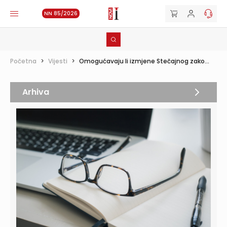
NN 85/2026
Početna
>
Vijesti
>
Omogućavaju li izmjene Stečajnog zako...
Arhiva