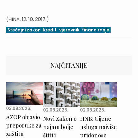
(HINA, 12. 10. 2017.)
Stečajni zakon
kredit
vjerovnik
financiranje
NAJČITANIJE
03.08.2026.
02.08.2026.
02.08.2026.
AZOP objavio
Novi Zakon o
HNB: Cijene
preporuke za
najmu bolje
usluga najviše
zaštitu
štiti i
pridonose