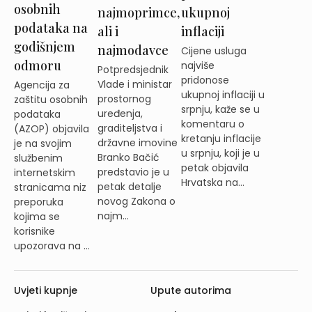
osobnih
najmoprimce,
ukupnoj
podataka na
ali i
inflaciji
godišnjem
najmodavce
Cijene usluga
odmoru
najviše
Potpredsjednik
pridonose
Vlade i ministar
Agencija za
ukupnoj inflaciji u
prostornog
zaštitu osobnih
srpnju, kaže se u
uređenja,
podataka
komentaru o
graditeljstva i
(AZOP) objavila
kretanju inflacije
državne imovine
je na svojim
u srpnju, koji je u
Branko Bačić
službenim
petak objavila
predstavio je u
internetskim
Hrvatska na...
petak detalje
stranicama niz
novog Zakona o
preporuka
najm...
kojima se
korisnike
upozorava na ...
Uvjeti kupnje
Upute autorima