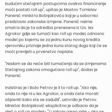
budućim stečajnim postupcima ovakvo financiranje
moći postati roll up", upitao je Mostov Tomislav
Panenić ministra Bošnjakovića koji je u sabornici
predstavio zakonske izmjene. Panenić naime
smatra da je ta odredba prenesena iz tzv. lex
Agrokor gdje se tumači kao roll up model, odnosno
model po kojemu se za jednu kunu novog kredita
vjerovniku priznaje jedna kuna starog duga koji će se
moći prenijeti u prvenstvo naplate.
"Nadam se da neće biti tumačenja da se izmjenama
Stečajnog zakona omogućava roll up", dodao je
Panenić.
Inzistirao je i Božo Petrov je li to roll up. "Ako nije,
onda to nije ni u lex Agrokor, a onda ćete morati
objasniti kako ste se zadužili", ustvrdio je Petrov.
Ministar Bošnjaković eksplicitno je odbacio da je
riječ o roll up modelu. "U zakonu jasno piše - ako se