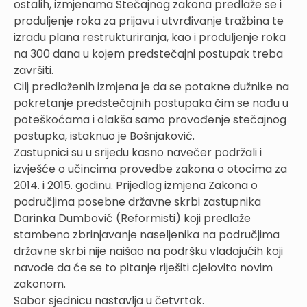
ostalih, izmjenama Stečajnog zakona predlaže se i
produljenje roka za prijavu i utvrđivanje tražbina te
izradu plana restrukturiranja, kao i produljenje roka
na 300 dana u kojem predstečajni postupak treba
završiti.
Cilj predloženih izmjena je da se potakne dužnike na
pokretanje predstečajnih postupaka čim se nađu u
poteškoćama i olakša samo provođenje stečajnog
postupka, istaknuo je Bošnjaković.
Zastupnici su u srijedu kasno navečer podržali i
izvješće o učincima provedbe zakona o otocima za
2014. i 2015. godinu. Prijedlog izmjena Zakona o
područjima posebne državne skrbi zastupnika
Darinka Dumbović (Reformisti) koji predlaže
stambeno zbrinjavanje naseljenika na područjima
državne skrbi nije naišao na podršku vladajućih koji
navode da će se to pitanje riješiti cjelovito novim
zakonom.
Sabor sjednicu nastavlja u četvrtak.