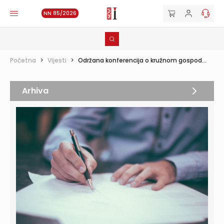
NN 85/2026
Početna
>
Vijesti
>
Održana konferencija o kružnom gospod...
Arhiva