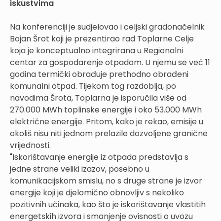
iskustvima
Na konferenciji je sudjelovao i celjski gradonačelnik
Bojan Šrot koji je prezentirao rad Toplarne Celje
koja je konceptualno integrirana u Regionalni
centar za gospodarenje otpadom. U njemu se već 11
godina termički obrađuje prethodno obrađeni
komunalni otpad. Tijekom tog razdoblja, po
navodima Šrota, Toplarna je isporučila više od
270.000 MWh toplinske energije i oko 53.000 MWh
električne energije. Pritom, kako je rekao, emisije u
okoliš nisu niti jednom prelazile dozvoljene granične
vrijednosti.
"Iskorištavanje energije iz otpada predstavlja s
jedne strane veliki izazov, posebno u
komunikacijskom smislu, no s druge strane je izvor
energije koji je djelomično obnovljiv s nekoliko
pozitivnih učinaka, kao što je iskorištavanje vlastitih
energetskih izvora i smanjenje ovisnosti o uvozu