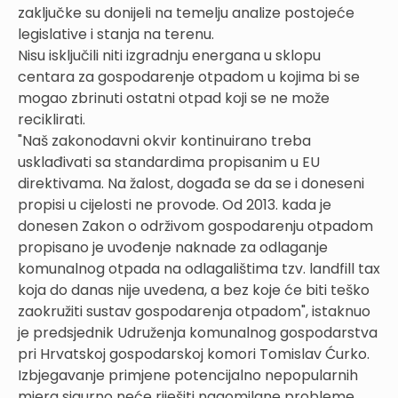
zaključke su donijeli na temelju analize postojeće
legislative i stanja na terenu.
Nisu isključili niti izgradnju energana u sklopu
centara za gospodarenje otpadom u kojima bi se
mogao zbrinuti ostatni otpad koji se ne može
reciklirati.
"Naš zakonodavni okvir kontinuirano treba
usklađivati sa standardima propisanim u EU
direktivama. Na žalost, događa se da se i doneseni
propisi u cijelosti ne provode. Od 2013. kada je
donesen Zakon o održivom gospodarenju otpadom
propisano je uvođenje naknade za odlaganje
komunalnog otpada na odlagalištima tzv. landfill tax
koja do danas nije uvedena, a bez koje će biti teško
zaokružiti sustav gospodarenja otpadom", istaknuo
je predsjednik Udruženja komunalnog gospodarstva
pri Hrvatskoj gospodarskoj komori Tomislav Ćurko.
Izbjegavanje primjene potencijalno nepopularnih
mjera sigurno neće riješiti nagomilane probleme,