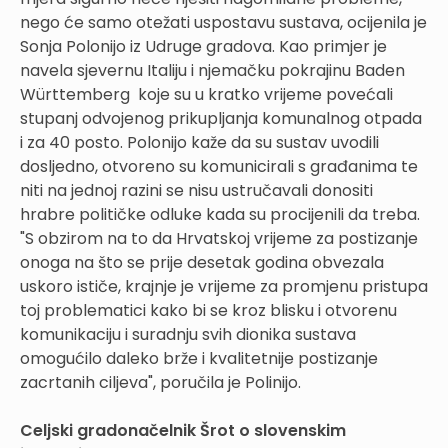
nego će samo otežati uspostavu sustava, ocijenila je
Sonja Polonijo iz Udruge gradova. Kao primjer je
navela sjevernu Italiju i njemačku pokrajinu Baden
Württemberg koje su u kratko vrijeme povećali
stupanj odvojenog prikupljanja komunalnog otpada
i za 40 posto. Polonijo kaže da su sustav uvodili
dosljedno, otvoreno su komunicirali s građanima te
niti na jednoj razini se nisu ustručavali donositi
hrabre političke odluke kada su procijenili da treba.
"S obzirom na to da Hrvatskoj vrijeme za postizanje
onoga na što se prije desetak godina obvezala
uskoro ističe, krajnje je vrijeme za promjenu pristupa
toj problematici kako bi se kroz blisku i otvorenu
komunikaciju i suradnju svih dionika sustava
omogućilo daleko brže i kvalitetnije postizanje
zacrtanih ciljeva", poručila je Polinijo.
Celjski gradonačelnik Šrot o slovenskim