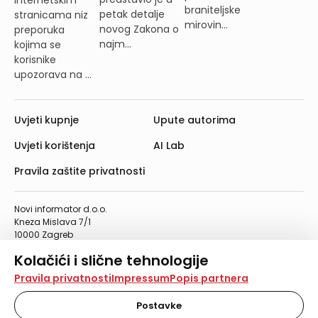
braniteljske
petak detalje
stranicama niz
mirovin...
novog Zakona o
preporuka
najm...
kojima se
korisnike
upozorava na ...
Uvjeti kupnje
Upute autorima
Uvjeti korištenja
AI Lab
Pravila zaštite privatnosti
Novi informator d.o.o.
Kneza Mislava 7/1
10000 Zagreb
Telefon: 01/4555-454
Kolačići i slične tehnologije
Telefaks: 01/4612-553
info@informator.hr
Na našoj web stranici koristimo kolačiće i slične
Pravila privatnosti
Impressum
Popis partnera
tehnologije za pohranu, čitanje i obradu informacija na
vašem uređaju. Time poboljšavamo korisničko iskustvo,
Postavke
PRATITE NAS:
analiziramo promet na stranici te prikazujemo sadržaje i