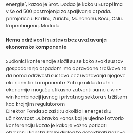
energije", kazao je Šrot. Dodao je kako u Europi ima
više od 500 postrojenja za spaljivanje otpada,
primjerice u Berlinu, Zürichu, Münchenu, Beču, Oslu,
Kopenhagenu, Madridu.
Nema održivosti sustava bez uvažavanja
ekonomske komponente
Sudionici konferencije složili su se kako svaki sustav
gospodarenja otpadom ima opravdane troškove te
da nema održivosti sustava bez uvažavanja njegove
ekonomske komponente. Zato je ciklus kružne
ekonomije moguće efikasno zatvoriti samo u win-
win kombinaciji javnog i privatnog sektora s tržištem
kao krajnjim regulatorom.
Direktor Fonda za zaštitu okoliša i energetsku
učinkovitost Dubravko Ponoš koji je ujedno i otvorio
konferenciju kazao je kako je važno poticati
otvoreni i konstruktivni dijalog te detektirati izazove