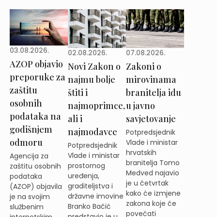
03.08.2026.
02.08.2026.
07.08.2026.
AZOP objavio
Novi Zakon o
Zakoni o
preporuke za
najmu bolje
mirovinama
zaštitu
štiti i
branitelja idu
osobnih
najmoprimce,
u javno
podataka na
ali i
savjetovanje
godišnjem
najmodavce
Potpredsjednik
odmoru
Vlade i ministar
Potpredsjednik
hrvatskih
Vlade i ministar
Agencija za
branitelja Tomo
prostornog
zaštitu osobnih
Medved najavio
uređenja,
podataka
je u četvrtak
graditeljstva i
(AZOP) objavila
kako će izmjene
državne imovine
je na svojim
zakona koje će
Branko Bačić
službenim
povećati
predstavio je u
internetskim