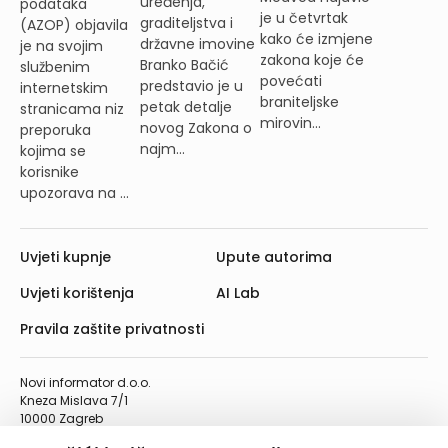
uređenja,
podataka
je u četvrtak
graditeljstva i
(AZOP) objavila
kako će izmjene
državne imovine
je na svojim
zakona koje će
Branko Bačić
službenim
povećati
predstavio je u
internetskim
braniteljske
petak detalje
stranicama niz
mirovin...
novog Zakona o
preporuka
najm...
kojima se
korisnike
upozorava na ...
Uvjeti kupnje
Upute autorima
Uvjeti korištenja
AI Lab
Pravila zaštite privatnosti
Novi informator d.o.o.
Kneza Mislava 7/1
10000 Zagreb
Telefon: 01/4555-454