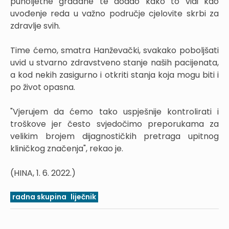
punoljetne građane te dodao kako to vidi kao
uvođenje reda u važno područje cjelovite skrbi za
zdravlje svih.
Time ćemo, smatra Hanževački, svakako poboljšati
uvid u stvarno zdravstveno stanje naših pacijenata,
a kod nekih zasigurno i otkriti stanja koja mogu biti i
po život opasna.
"Vjerujem da ćemo tako uspješnije kontrolirati i
troškove jer često svjedočimo preporukama za
velikim brojem dijagnostičkih pretraga upitnog
kliničkog značenja", rekao je.
(HINA, 1. 6. 2022.)
radna skupina
liječnik