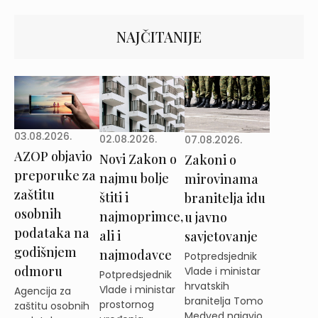
NAJČITANIJE
03.08.2026.
02.08.2026.
07.08.2026.
AZOP objavio
Novi Zakon o
Zakoni o
preporuke za
najmu bolje
mirovinama
zaštitu
štiti i
branitelja idu
osobnih
najmoprimce,
u javno
podataka na
ali i
savjetovanje
godišnjem
najmodavce
Potpredsjednik
odmoru
Vlade i ministar
Potpredsjednik
hrvatskih
Vlade i ministar
Agencija za
branitelja Tomo
prostornog
zaštitu osobnih
Medved najavio