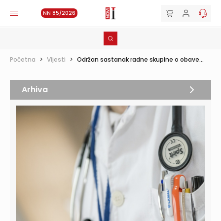
NN 85/2026
Početna
>
Vijesti
>
Održan sastanak radne skupine o obave...
Arhiva