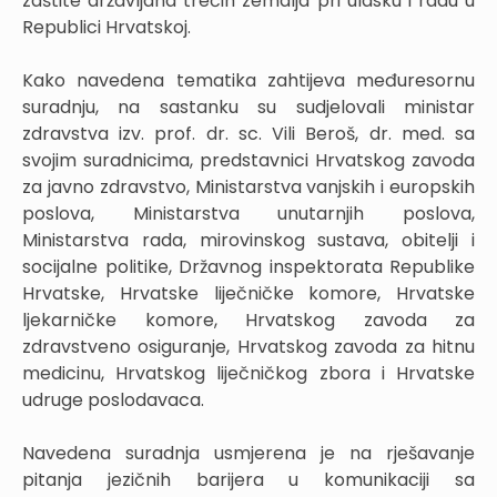
zaštite državljana trećih zemalja pri ulasku i radu u
Republici Hrvatskoj.
Kako navedena tematika zahtijeva međuresornu
suradnju, na sastanku su sudjelovali ministar
zdravstva izv. prof. dr. sc. Vili Beroš, dr. med. sa
svojim suradnicima, predstavnici Hrvatskog zavoda
za javno zdravstvo, Ministarstva vanjskih i europskih
poslova, Ministarstva unutarnjih poslova,
Ministarstva rada, mirovinskog sustava, obitelji i
socijalne politike, Državnog inspektorata Republike
Hrvatske, Hrvatske liječničke komore, Hrvatske
ljekarničke komore, Hrvatskog zavoda za
zdravstveno osiguranje, Hrvatskog zavoda za hitnu
medicinu, Hrvatskog liječničkog zbora i Hrvatske
udruge poslodavaca.
Navedena suradnja usmjerena je na rješavanje
pitanja jezičnih barijera u komunikaciji sa