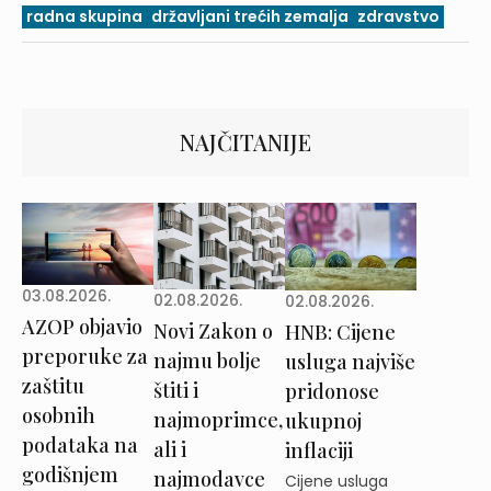
radna skupina
državljani trećih zemalja
zdravstvo
NAJČITANIJE
03.08.2026.
02.08.2026.
02.08.2026.
AZOP objavio
Novi Zakon o
HNB: Cijene
preporuke za
najmu bolje
usluga najviše
zaštitu
štiti i
pridonose
osobnih
najmoprimce,
ukupnoj
podataka na
ali i
inflaciji
godišnjem
najmodavce
Cijene usluga