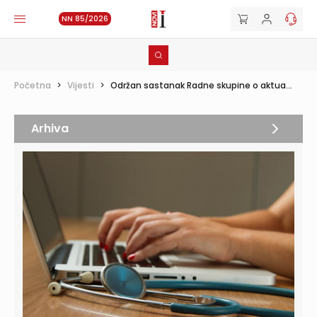
NN 85/2026
Početna
>
Vijesti
>
Održan sastanak Radne skupine o aktua...
Arhiva