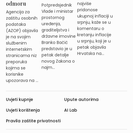
odmoru
najviše
Potpredsjednik
pridonose
Vlade i ministar
Agencija za
ukupnoj inflaciji u
prostornog
zaštitu osobnih
srpnju, kaže se u
uređenja,
podataka
komentaru o
graditeljstva i
(AZOP) objavila
kretanju inflacije
državne imovine
je na svojim
u srpnju, koji je u
Branko Bačić
službenim
petak objavila
predstavio je u
internetskim
Hrvatska na...
petak detalje
stranicama niz
novog Zakona o
preporuka
najm...
kojima se
korisnike
upozorava na ...
Uvjeti kupnje
Upute autorima
Uvjeti korištenja
AI Lab
Pravila zaštite privatnosti