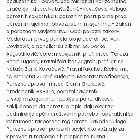
poduzetnika - obvezujuća mišljenja i horizontalno
praćenje«, dr. sc. Nataša Žunić-Kovačević: »Uloga
poreznih savjetnika u poreznim postupcima pred
poreznim tijelima i obvezujućim mišljenjima - Zakon
o poreznom savjetništvu i Opći porezni zakon«.
Moderator prvog panela bio je doc. dr. sc. Ivan
Čevizović, a panelisti su bili: mr. sc. Darko
Augustinović, porezni savjetnik, prof. dr. sc. Tereza
Rogić Lugarić, Pravni fakultet Zagreb, prof. dr. sc.
Nataša Žunić Kovačević, Pravni fakultet Rijeka, mr.
sc. Marijana Vurajić Kudeljan, Ministarstvo financija,
Porezna uprava i mr. sc. Damir Brajković,
predsjednik HKPS-a, porezni savjetnik.
U svojim izlaganjima, i poslije u panel diskusiji,
zaključeno je da porezni propisi daju okvir za
podmirenje općih društvenih potreba i operativni su
instrument rasporeda tog tereta. Također, uloga
Porezne uprave i poreznih savjetnika važna je za
ispravno tumačenje tih propisa te nužna