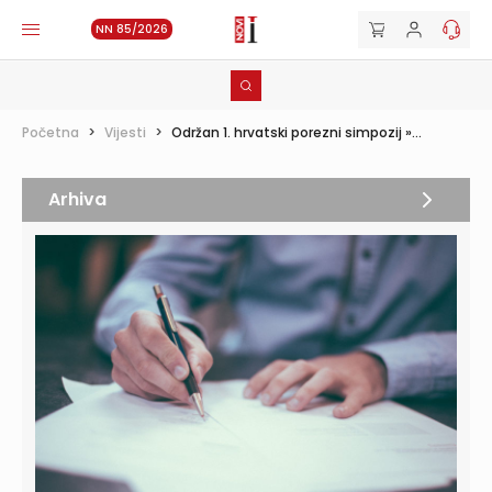
NN 85/2026
Početna
>
Vijesti
>
Održan 1. hrvatski porezni simpozij »...
Arhiva