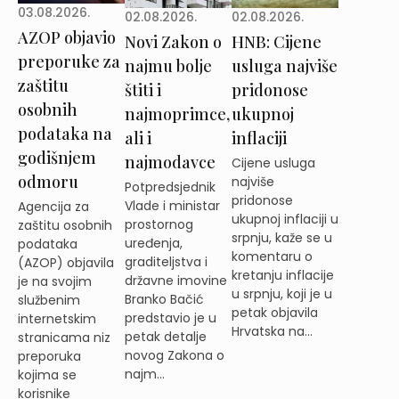
03.08.2026.
02.08.2026.
02.08.2026.
AZOP objavio
Novi Zakon o
HNB: Cijene
preporuke za
najmu bolje
usluga najviše
zaštitu
štiti i
pridonose
osobnih
najmoprimce,
ukupnoj
podataka na
ali i
inflaciji
godišnjem
najmodavce
Cijene usluga
odmoru
najviše
Potpredsjednik
pridonose
Vlade i ministar
Agencija za
ukupnoj inflaciji u
prostornog
zaštitu osobnih
srpnju, kaže se u
uređenja,
podataka
komentaru o
graditeljstva i
(AZOP) objavila
kretanju inflacije
državne imovine
je na svojim
u srpnju, koji je u
Branko Bačić
službenim
petak objavila
predstavio je u
internetskim
Hrvatska na...
petak detalje
stranicama niz
novog Zakona o
preporuka
najm...
kojima se
korisnike