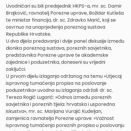
Uvodničari su bili predsjednik HKPS-a, mr. sc. Damir
Brajković, ravnatelj Porezne uprave, Božidar Kutleša
te ministar financija, dr. sc. Zdravko Marić, koji se
osvrnuo na unaprjeđenja poreznog sustava
Republike Hrvatske.
U dva dijela predavanja i dvije panel diskusije između
dionika poreznog sustava, poreznih savjetnika,
predstavnika Porezne uprave te akademske
zajednice i poduzetnika, doneseni su vrijedni
zaključci.
U prvom dijelu izlaganja održanog na temu »Utjecaj
ispravnog tumačenja propisa na poslovanje
poduzetnika« uvodna su izlaganja održali: dr. sc.
Tereza Rogić Lugarić: »Odnos između poreznih
savjetnika i poreznih tijela: hrvatska i usporedna
iskustva«, mr. sc. Marijana Vurajić Kudeljan,
zamjenica ravnatelja Porezne uprave: »Važnost
ispravnog tumačenja poreznih propisa u poslovanju