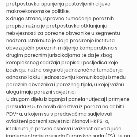
pretpostavka ispunjenju postavljenih ciljeva
makroekonomske politike.
S druge strane, ispravno tumačenje poreznih
propisa nužna je pretpostavka otklanjanju
neizvjesnosti za porezne obveznike u segmentu
nadzora. Istaknuto je da je proširenje instituta
obvezujućih poreznih mišljenja komparativno s
drugim poreznim jurisdikcijama te da je zbog
kompleksnog sadržaja propisa i posljedica koje
izazivaju, nužno osigurati jednoznačna tumačenja,
odnosno lakšu i jednostavniju komunikaciju između
poreznih obveznika i poreznog tijela, u kojoj važnu
ulogu imaju porezni savjetnici.
U drugom dijelu izlaganja i panela »Utjecaj i primjene
presuda EU« te novih direktiva iz poreza na dobit i
PDV-a, u kojem su s predavačima sudjelovali
ovlašteni porezni savjetnici članovi HKPS-a,
istaknuta je pravna osnova i važnost obvezujuće
implementacije presuda Europskog suda (ES), te na