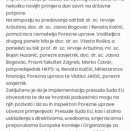
nekoliko novijih primjera dan osvrt na državne
potpore.
Na simpoziju su predavanja održali: dr. sc. Hrvoje
Arbutina, doc. dr. sc. Jasna Bogovac i Renata Kalčić,
pomoćnica ravnatelja Porezne uprave. Voditeljica
drugog panela bila je doc. dr. sc. Vlasta Roška, a
panelisti su bili: prof. dr. sc. Hrvoje Arbutina, mr. sc.
Bojan Huzanić, porezni savjetnik, doc. dr. sc. Jasna
Bogovac, Pravni fakultet Zagreb, Marko Ćavar,
potpredsjednik HKPS-a, Renata Kalčić, Ministarstvo
financija, Porezna uprava te Vlatko Jelčić, porezni
savjetnik.
Zaključeno je da je implementacija presuda Suda EU
obvezatna te da se hrvatski poduzetnici mogu na
njih pozivati i da su ih inspektori Porezne uprave
obvezni primjenjivati. Presude Suda EU, kao i stalna
usklađenja s direktivama, uredbama, smjernicama i
preporukama Europske komisije i Organizacije za