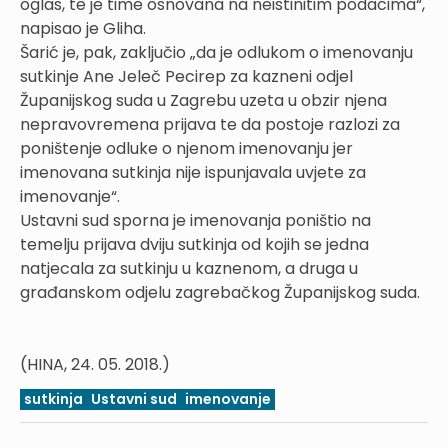
oglas, te je time osnovana na neistinitim podacima“,
napisao je Gliha.
Šarić je, pak, zaključio „da je odlukom o imenovanju
sutkinje Ane Jeleč Pecirep za kazneni odjel
Županijskog suda u Zagrebu uzeta u obzir njena
nepravovremena prijava te da postoje razlozi za
poništenje odluke o njenom imenovanju jer
imenovana sutkinja nije ispunjavala uvjete za
imenovanje“.
Ustavni sud sporna je imenovanja poništio na
temelju prijava dviju sutkinja od kojih se jedna
natjecala za sutkinju u kaznenom, a druga u
građanskom odjelu zagrebačkog Županijskog suda.
(HINA, 24. 05. 2018.)
sutkinja
Ustavni sud
imenovanje