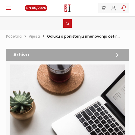
NN 85/2026
Početna
>
Vijesti
>
Odluku o poništenju imenovanja četiri...
Arhiva