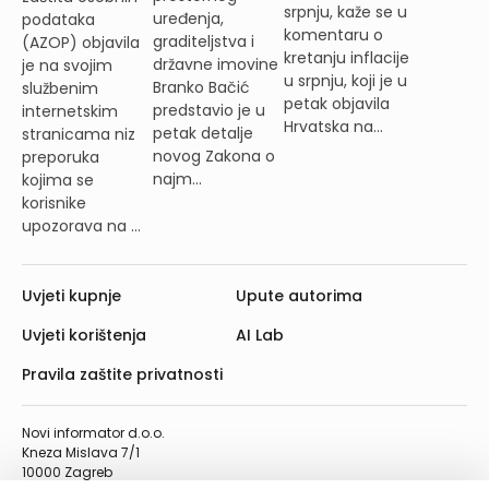
srpnju, kaže se u
uređenja,
podataka
komentaru o
graditeljstva i
(AZOP) objavila
kretanju inflacije
državne imovine
je na svojim
u srpnju, koji je u
Branko Bačić
službenim
petak objavila
predstavio je u
internetskim
Hrvatska na...
petak detalje
stranicama niz
novog Zakona o
preporuka
najm...
kojima se
korisnike
upozorava na ...
Uvjeti kupnje
Upute autorima
Uvjeti korištenja
AI Lab
Pravila zaštite privatnosti
Novi informator d.o.o.
Kneza Mislava 7/1
10000 Zagreb