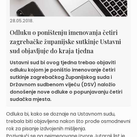
28.05.2018.
Odluku o poništenju imenovanja četiri
zagrebačke županijske sutkinje Ustavni
sud objavljuje do kraja tjedna
Ustavni sud bi ovog tjedna trebao objaviti
odluku kojom je poništio imenovanje četiri
sutkinje zagrebačkog Županijskog suda i
Državnom sudbenom vijeću (DSV) naložio
donošenje nove odluke o popunjavanju četiri
sudačka mjesta.
Odluka bi, kako se doznaje na Ustavnom sudu,
trebala biti objavljena nakon što prođe osmodnevni
rok za pisanje izdvojenih mišljenja.
Pozivajući se na neimenovane izvore Jutarnji list je