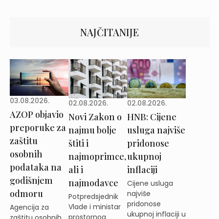
NAJČITANIJE
03.08.2026.
02.08.2026.
02.08.2026.
AZOP objavio
Novi Zakon o
HNB: Cijene
preporuke za
najmu bolje
usluga najviše
zaštitu
štiti i
pridonose
osobnih
najmoprimce,
ukupnoj
podataka na
ali i
inflaciji
godišnjem
najmodavce
Cijene usluga
odmoru
najviše
Potpredsjednik
pridonose
Vlade i ministar
Agencija za
ukupnoj inflaciji u
prostornog
zaštitu osobnih