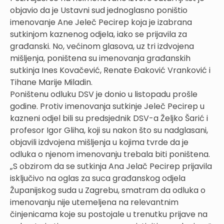
objavio da je Ustavni sud jednoglasno poništio
imenovanje Ane Jeleč Pecirep koja je izabrana
sutkinjom kaznenog odjela, iako se prijavila za
građanski. No, većinom glasova, uz tri izdvojena
mišljenja, poništena su imenovanja građanskih
sutkinja Ines Kovačević, Renate Đaković Vranković i
Tihane Marije Miladin.
Poništenu odluku DSV je donio u listopadu prošle
godine. Protiv imenovanja sutkinje Jeleč Pecirep u
kazneni odjel bili su predsjednik DSV-a Željko Šarić i
profesor Igor Gliha, koji su nakon što su nadglasani,
objavili izdvojena mišljenja u kojima tvrde da je
odluka o njenom imenovanju trebala biti poništena.
„S obzirom da se sutkinja Ana Jelač Pecirep prijavila
isključivo na oglas za suca građanskog odjela
Županijskog suda u Zagrebu, smatram da odluka o
imenovanju nije utemeljena na relevantnim
činjenicama koje su postojale u trenutku prijave na