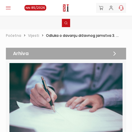
NN 85/2026
Početna
>
Vijesti
>
Odluka o davanju državnog jamstva 3. ...
Arhiva