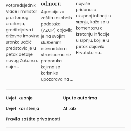
odmoru
najviše
Potpredsjednik
pridonose
Vlade i ministar
Agencija za
ukupnoj inflaciji u
prostornog
zaštitu osobnih
srpnju, kaže se u
uređenja,
podataka
komentaru o
graditeljstva i
(AZOP) objavila
kretanju inflacije
državne imovine
je na svojim
u srpnju, koji je u
Branko Bačić
službenim
petak objavila
predstavio je u
internetskim
Hrvatska na...
petak detalje
stranicama niz
novog Zakona o
preporuka
najm...
kojima se
korisnike
upozorava na ...
Uvjeti kupnje
Upute autorima
Uvjeti korištenja
AI Lab
Pravila zaštite privatnosti