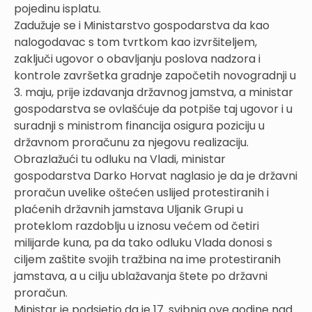
pojedinu isplatu.
Zadužuje se i Ministarstvo gospodarstva da kao
nalogodavac s tom tvrtkom kao izvršiteljem,
zaključi ugovor o obavljanju poslova nadzora i
kontrole završetka gradnje započetih novogradnji u
3. maju, prije izdavanja državnog jamstva, a ministar
gospodarstva se ovlašćuje da potpiše taj ugovor i u
suradnji s ministrom financija osigura poziciju u
državnom proračunu za njegovu realizaciju.
Obrazlažući tu odluku na Vladi, ministar
gospodarstva Darko Horvat naglasio je da je državni
proračun uvelike oštećen uslijed protestiranih i
plaćenih državnih jamstava Uljanik Grupi u
proteklom razdoblju u iznosu većem od četiri
milijarde kuna, pa da tako odluku Vlada donosi s
ciljem zaštite svojih tražbina na ime protestiranih
jamstava, a u cilju ublažavanja štete po državni
proračun.
Ministar je podsjetio da je 17. svibnja ove godine nad