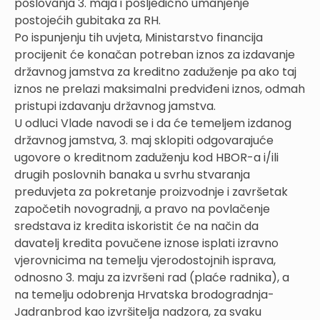
poslovanja 3. maja i posljedično umanjenje
postojećih gubitaka za RH.
Po ispunjenju tih uvjeta, Ministarstvo financija
procijenit će konačan potreban iznos za izdavanje
državnog jamstva za kreditno zaduženje pa ako taj
iznos ne prelazi maksimalni predviđeni iznos, odmah
pristupi izdavanju državnog jamstva.
U odluci Vlade navodi se i da će temeljem izdanog
državnog jamstva, 3. maj sklopiti odgovarajuće
ugovore o kreditnom zaduženju kod HBOR-a i/ili
drugih poslovnih banaka u svrhu stvaranja
preduvjeta za pokretanje proizvodnje i završetak
započetih novogradnji, a pravo na povlačenje
sredstava iz kredita iskoristit će na način da
davatelj kredita povučene iznose isplati izravno
vjerovnicima na temelju vjerodostojnih isprava,
odnosno 3. maju za izvršeni rad (plaće radnika), a
na temelju odobrenja Hrvatska brodogradnja-
Jadranbrod kao izvršitelja nadzora, za svaku