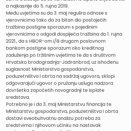
a najkasnije do 5. rujna 2019.
Među uvjetima su da 3. maj regulira odnose s
vjerovnicima tako da za bitan dio postojećih
tražbina postigne sporazum s pojedinim
vjerovnicima o odgodi dospijeća tražbina do 1. rujna
2021., da s HBOR-om i/ili drugom poslovnom
bankom postigne sporazum oko kreditnog
zaduženja po tržišnim uvjetima te da s društvom
Hrvatska brodogradnja-Jadranbrod, uz ishođenu
suglasnost Ministarstva gospodarstva,
poduzetništva i obrta na sadržaj ugovora, sklopi
odgovarajući ugovor o pružanju usluga nadzora
dovršetka započetih novogradnji te isplate
sredstava.
Potrebno je i da 3. maj Ministarstvu financija te
Ministarstvu gospodarstva, poduzetništva i obrta
dostavi sveobuhvatnu analizu potreba za
sredstvima i njihovom učinku na nastavak