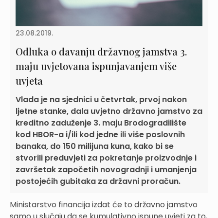
23.08.2019.
Odluka o davanju državnog jamstva 3.
maju uvjetovana ispunjavanjem više
uvjeta
Vlada je na sjednici u četvrtak, prvoj nakon
ljetne stanke, dala uvjetno državno jamstvo za
kreditno zaduženje 3. maju Brodogradilište
kod HBOR-a i/ili kod jedne ili više poslovnih
banaka, do 150 milijuna kuna, kako bi se
stvorili preduvjeti za pokretanje proizvodnje i
završetak započetih novogradnji i umanjenja
postojećih gubitaka za državni proračun.
Ministarstvo financija izdat će to državno jamstvo
samo u slučaju da se kumulativno ispune uvjeti za to,