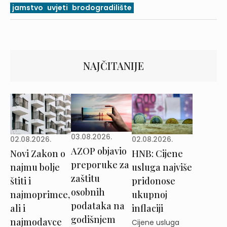
jamstvo
uvjeti
brodogradilište
NAJČITANIJE
03.08.2026.
02.08.2026.
02.08.2026.
AZOP objavio
Novi Zakon o
HNB: Cijene
preporuke za
najmu bolje
usluga najviše
zaštitu
štiti i
pridonose
osobnih
najmoprimce,
ukupnoj
podataka na
ali i
inflaciji
godišnjem
najmodavce
Cijene usluga