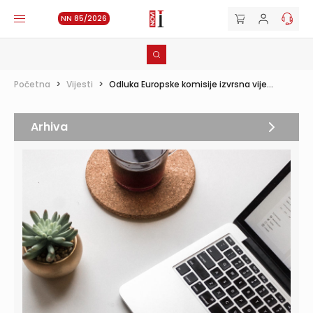
NN 85/2026
Početna
>
Vijesti
>
Odluka Europske komisije izvrsna vije...
Arhiva