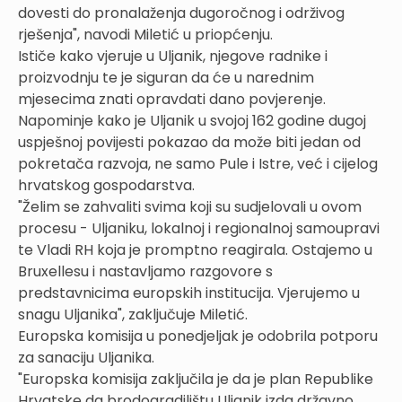
dovesti do pronalaženja dugoročnog i održivog
rješenja", navodi Miletić u priopćenju.
Ističe kako vjeruje u Uljanik, njegove radnike i
proizvodnju te je siguran da će u narednim
mjesecima znati opravdati dano povjerenje.
Napominje kako je Uljanik u svojoj 162 godine dugoj
uspješnoj povijesti pokazao da može biti jedan od
pokretača razvoja, ne samo Pule i Istre, već i cijelog
hrvatskog gospodarstva.
"Želim se zahvaliti svima koji su sudjelovali u ovom
procesu - Uljaniku, lokalnoj i regionalnoj samoupravi
te Vladi RH koja je promptno reagirala. Ostajemo u
Bruxellesu i nastavljamo razgovore s
predstavnicima europskih institucija. Vjerujemo u
snagu Uljanika", zaključuje Miletić.
Europska komisija u ponedjeljak je odobrila potporu
za sanaciju Uljanika.
"Europska komisija zaključila je da je plan Republike
Hrvatske da brodogradilištu Uljanik izda državno