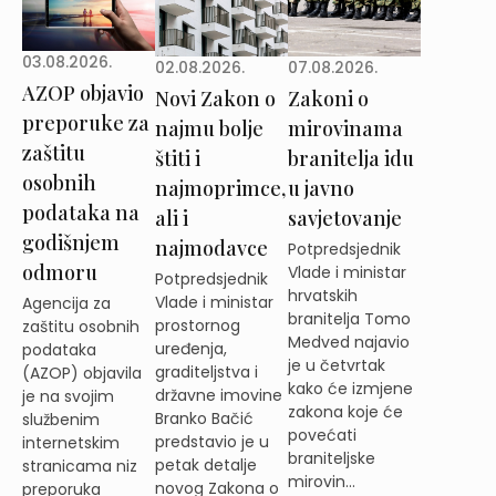
03.08.2026.
02.08.2026.
07.08.2026.
AZOP objavio
Novi Zakon o
Zakoni o
preporuke za
najmu bolje
mirovinama
zaštitu
štiti i
branitelja idu
osobnih
najmoprimce,
u javno
podataka na
ali i
savjetovanje
godišnjem
najmodavce
Potpredsjednik
odmoru
Vlade i ministar
Potpredsjednik
hrvatskih
Vlade i ministar
Agencija za
branitelja Tomo
prostornog
zaštitu osobnih
Medved najavio
uređenja,
podataka
je u četvrtak
graditeljstva i
(AZOP) objavila
kako će izmjene
državne imovine
je na svojim
zakona koje će
Branko Bačić
službenim
povećati
predstavio je u
internetskim
braniteljske
petak detalje
stranicama niz
mirovin...
novog Zakona o
preporuka