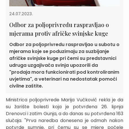
24.07.2023.
Odbor za poljoprivredu raspravljao o
mjerama protiv afričke svinjske kuge
Odbor za poljoprivredu raspravljao u subotu o
mjerama koje se poduzimaju za suzbijanje
afričke svinjske kuge pri čemi su predstavnici
udruga uzgajivača svinja upozorili da
"prodaja mora funkcionirati pod kontroliranim
uvjetima", a veterinari na nedostatak pomoći
civilne zaštite.
Ministrica poljoprivrede Marija Vučković rekla je da
su žarište bolesti koja je potvrđena 26. lipnja
Drenovci i zatim Gunja, a do danas su potvrđena 163
slučaja. "Prva naredba donesena je odmah nakon
potvrde sumnje, pri čemu su se mjere počele