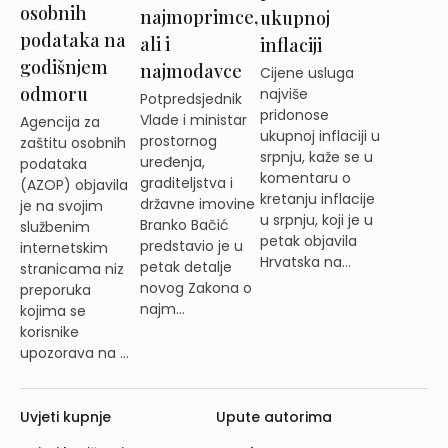
osobnih
najmoprimce,
ukupnoj
podataka na
ali i
inflaciji
godišnjem
najmodavce
Cijene usluga
odmoru
najviše
Potpredsjednik
pridonose
Vlade i ministar
Agencija za
ukupnoj inflaciji u
prostornog
zaštitu osobnih
srpnju, kaže se u
uređenja,
podataka
komentaru o
graditeljstva i
(AZOP) objavila
kretanju inflacije
državne imovine
je na svojim
u srpnju, koji je u
Branko Bačić
službenim
petak objavila
predstavio je u
internetskim
Hrvatska na...
petak detalje
stranicama niz
novog Zakona o
preporuka
najm...
kojima se
korisnike
upozorava na ...
Uvjeti kupnje
Upute autorima