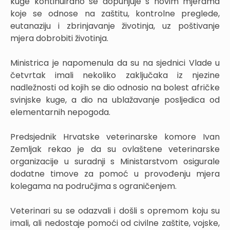
kuge kontinuirano se dopunjuje s novim mjerama
koje se odnose na zaštitu, kontrolne preglede,
eutanaziju i zbrinjavanje životinja, uz poštivanje
mjera dobrobiti životinja.
Ministrica je napomenula da su na sjednici Vlade u
četvrtak imali nekoliko zaključaka iz njezine
nadležnosti od kojih se dio odnosio na bolest afričke
svinjske kuge, a dio na ublažavanje posljedica od
elementarnih nepogoda.
Predsjednik Hrvatske veterinarske komore Ivan
Zemljak rekao je da su ovlaštene veterinarske
organizacije u suradnji s Ministarstvom osigurale
dodatne timove za pomoć u provođenju mjera
kolegama na područjima s ograničenjem.
Veterinari su se odazvali i došli s opremom koju su
imali, ali nedostaje pomoći od civilne zaštite, vojske,