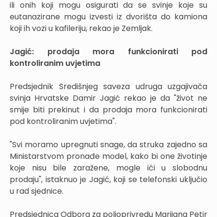
ili onih koji mogu osigurati da se svinje koje su
eutanazirane mogu izvesti iz dvorišta do kamiona
koji ih vozi u kafileriju, rekao je Zemljak.
Jagić: prodaja mora funkcionirati pod
kontroliranim uvjetima
Predsjednik Središnjeg saveza udruga uzgajivača
svinja Hrvatske Damir Jagić rekao je da "život ne
smije biti prekinut i da prodaja mora funkcionirati
pod kontroliranim uvjetima".
"Svi moramo upregnuti snage, da struka zajedno sa
Ministarstvom pronađe model, kako bi one životinje
koje nisu bile zaražene, mogle ići u slobodnu
prodaju", istaknuo je Jagić, koji se telefonski uključio
u rad sjednice.
Predsjednica Odbora za poljoprivredu Marijana Petir