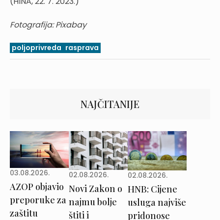
(HINA, 22. 7. 2023.)
Fotografija: Pixabay
poljoprivreda
rasprava
NAJČITANIJE
03.08.2026.
02.08.2026.
02.08.2026.
AZOP objavio
Novi Zakon o
HNB: Cijene
preporuke za
najmu bolje
usluga najviše
zaštitu
štiti i
pridonose