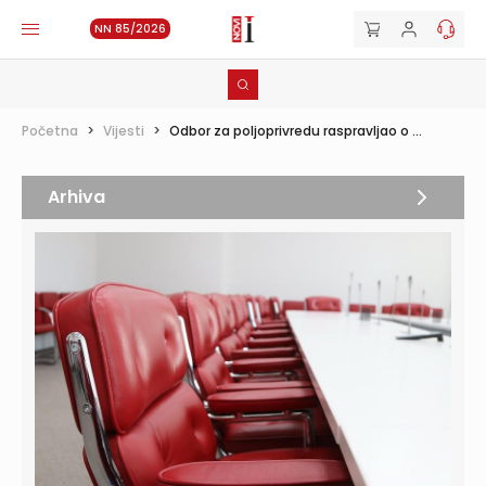
NN 85/2026
Početna
>
Vijesti
>
Odbor za poljoprivredu raspravljao o ...
Arhiva