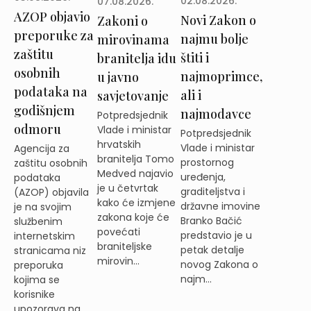
02.08.2026.
07.08.2026.
AZOP objavio
Novi Zakon o
Zakoni o
preporuke za
najmu bolje
mirovinama
zaštitu
štiti i
branitelja idu
osobnih
najmoprimce,
u javno
podataka na
ali i
savjetovanje
godišnjem
najmodavce
Potpredsjednik
odmoru
Vlade i ministar
Potpredsjednik
hrvatskih
Vlade i ministar
Agencija za
branitelja Tomo
prostornog
zaštitu osobnih
Medved najavio
uređenja,
podataka
je u četvrtak
graditeljstva i
(AZOP) objavila
kako će izmjene
državne imovine
je na svojim
zakona koje će
Branko Bačić
službenim
povećati
predstavio je u
internetskim
braniteljske
petak detalje
stranicama niz
mirovin...
novog Zakona o
preporuka
najm...
kojima se
korisnike
upozorava na ...