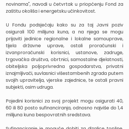
novinama", navodi u četvrtak u priopćenju Fond za
zaštitu okoliša i energetsku učinkovitost.
U Fondu podsjećaju kako su za taj Javni poziv
osigurali 100 milijuna kuna, a na njega se mogu
prijaviti jedinice regionalne i lokalne samouprave,
tijela državne uprave, ostali proračunski i
izvanproračunski korisnici, ustanove, zadruge,
trgovačka društva, obrtnici, samostalne djelatnosti,
obiteljska poljoprivredna gospodarstva, privatni
iznajmljivači, suvlasnici višestambenih zgrada putem
svojih upravitelja, vjerske zajednice, te ostali pravni
subjekti, osim udruga.
Pojedini korisnici za svoj projekt mogu osigurati 40,
60 ili 80 posto sufinanciranja, odnosno najviše do 1,4
milijuna kuna bespovratnih sredstava.
Sufinanciranje je moguće dobiti za dizalice topline,