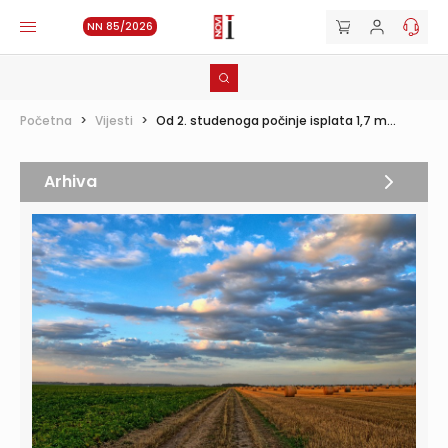
NN 85/2026
Početna
>
Vijesti
>
Od 2. studenoga počinje isplata 1,7 m...
Arhiva