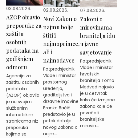
03.08.2026.
02.08.2026.
07.08.2026.
AZOP objavio
Novi Zakon o
Zakoni o
preporuke za
najmu bolje
mirovinama
zaštitu
štiti i
branitelja idu
osobnih
najmoprimce,
u javno
podataka na
ali i
savjetovanje
godišnjem
najmodavce
Potpredsjednik
odmoru
Vlade i ministar
Potpredsjednik
hrvatskih
Vlade i ministar
Agencija za
branitelja Tomo
prostornog
zaštitu osobnih
Medved najavio
uređenja,
podataka
je u četvrtak
graditeljstva i
(AZOP) objavila
kako će izmjene
državne imovine
je na svojim
zakona koje će
Branko Bačić
službenim
povećati
predstavio je u
internetskim
braniteljske
petak detalje
stranicama niz
mirovin...
novog Zakona o
preporuka
najm...
kojima se