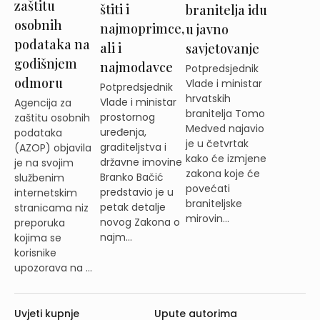
zaštitu
štiti i
branitelja idu
osobnih
najmoprimce,
u javno
podataka na
ali i
savjetovanje
godišnjem
najmodavce
Potpredsjednik
odmoru
Vlade i ministar
Potpredsjednik
hrvatskih
Vlade i ministar
Agencija za
branitelja Tomo
prostornog
zaštitu osobnih
Medved najavio
uređenja,
podataka
je u četvrtak
graditeljstva i
(AZOP) objavila
kako će izmjene
državne imovine
je na svojim
zakona koje će
Branko Bačić
službenim
povećati
predstavio je u
internetskim
braniteljske
petak detalje
stranicama niz
mirovin...
novog Zakona o
preporuka
najm...
kojima se
korisnike
upozorava na ...
Uvjeti kupnje
Upute autorima