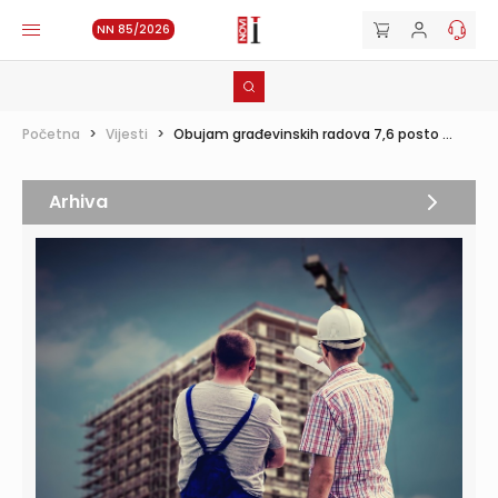
NN 85/2026
Početna
>
Vijesti
>
Obujam građevinskih radova 7,6 posto ...
Arhiva