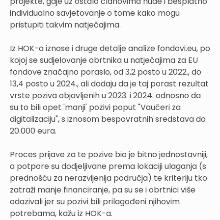
projekte, gdje uz ostalo članovima nude i besplatno
individualno savjetovanje o tome kako mogu
pristupiti takvim natječajima.
Iz HOK-a iznose i druge detalje analize fondovi.eu, po
kojoj se sudjelovanje obrtnika u natječajima za EU
fondove značajno poraslo, od 3,2 posto u 2022., do
13,4 posto u 2024., ali dodaju da je taj porast rezultat
vrste poziva objavljenih u 2023. i 2024. odnosno da
su to bili opet 'manji' pozivi poput "Vaučeri za
digitalizaciju", s iznosom bespovratnih sredstava do
20.000 eura.
Proces prijave za te pozive bio je bitno jednostavniji,
a potpore su dodjeljivane prema lokaciji ulaganja (s
prednošću za nerazvijenija područja) te kriteriju tko
zatraži manje financiranje, pa su se i obrtnici više
odazivali jer su pozivi bili prilagođeni njihovim
potrebama, kažu iz HOK-a.