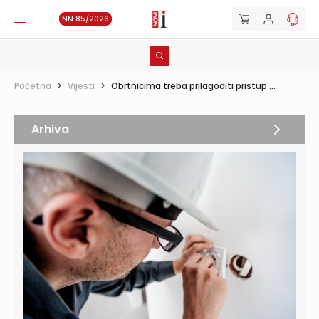
NN 85/2026
Početna
>
Vijesti
>
Obrtnicima treba prilagoditi pristup ...
Arhiva