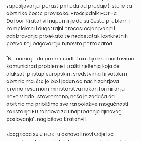
zapošljavanja, porast prihoda od prodaje), što je za
obrtnike često previsoko. Predsjednik HOK-a
Dalibor Kratohvil napominje da su često problem i
kompleksni i dugotrajni procesi ocjenjivanja i
odobravanja projekata te nedostatak konkretnih
poziva koji odgovaraju njihovim potrebama.
"Na nama je da prema nadležnim tijelima nastavimo
komunicirati probleme i tražiti rješenja koja će
olakšati pristup europskim sredstvima hrvatskim
obrtnicima, što je bio i jedan od naših zahtjeva
prema resornom ministarstvu nakon formiranja
nove Vlade. Istovremeno, naša je zadaća da
obrtnicima približimo sve raspoložive mogućnosti
korištenja EU fondova za unapređenja njihovog
poslovanja", naglašava Kratohvil.
Zbog toga su u HOK-u osnovali novi Odjel za