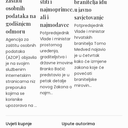
zaštitu
štiti i
branitelja idu
osobnih
najmoprimce,
u javno
podataka na
ali i
savjetovanje
godišnjem
najmodavce
Potpredsjednik
odmoru
Vlade i ministar
Potpredsjednik
hrvatskih
Vlade i ministar
Agencija za
branitelja Tomo
prostornog
zaštitu osobnih
Medved najavio
uređenja,
podataka
je u četvrtak
graditeljstva i
(AZOP) objavila
kako će izmjene
državne imovine
je na svojim
zakona koje će
Branko Bačić
službenim
povećati
predstavio je u
internetskim
braniteljske
petak detalje
stranicama niz
mirovin...
novog Zakona o
preporuka
najm...
kojima se
korisnike
upozorava na ...
Uvjeti kupnje
Upute autorima