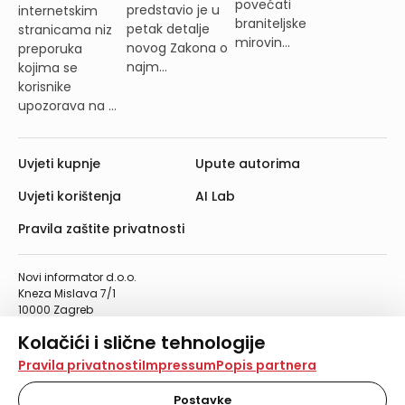
povećati
predstavio je u
internetskim
braniteljske
petak detalje
stranicama niz
mirovin...
novog Zakona o
preporuka
najm...
kojima se
korisnike
upozorava na ...
Uvjeti kupnje
Upute autorima
Uvjeti korištenja
AI Lab
Pravila zaštite privatnosti
Novi informator d.o.o.
Kneza Mislava 7/1
10000 Zagreb
Telefon: 01/4555-454
Kolačići i slične tehnologije
Telefaks: 01/4612-553
info@informator.hr
Na našoj web stranici koristimo kolačiće i slične
Pravila privatnosti
Impressum
Popis partnera
tehnologije za pohranu, čitanje i obradu informacija na
vašem uređaju. Time poboljšavamo korisničko iskustvo,
Postavke
PRATITE NAS: