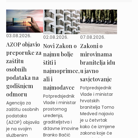
03.08.2026.
02.08.2026.
07.08.2026.
AZOP objavio
Novi Zakon o
Zakoni o
preporuke za
najmu bolje
mirovinama
zaštitu
štiti i
branitelja idu
osobnih
najmoprimce,
u javno
podataka na
ali i
savjetovanje
godišnjem
najmodavce
Potpredsjednik
odmoru
Vlade i ministar
Potpredsjednik
hrvatskih
Vlade i ministar
Agencija za
branitelja Tomo
prostornog
zaštitu osobnih
Medved najavio
uređenja,
podataka
je u četvrtak
graditeljstva i
(AZOP) objavila
kako će izmjene
državne imovine
je na svojim
zakona koje će
Branko Bačić
službenim