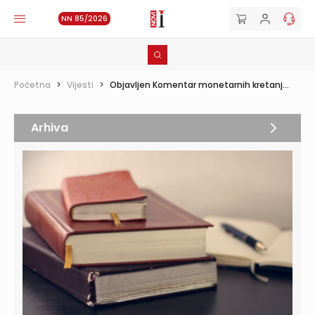
NN 85/2026
Početna
>
Vijesti
>
Objavljen Komentar monetarnih kretanj...
Arhiva