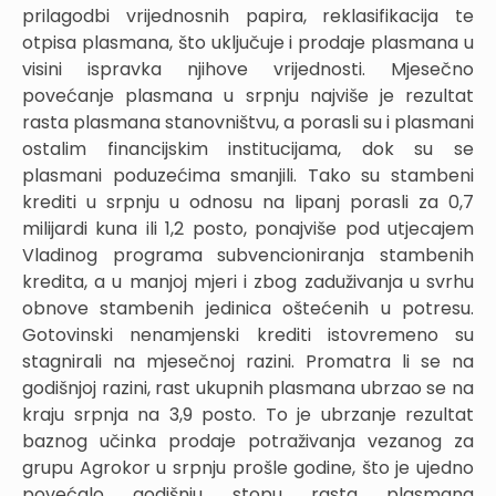
prilagodbi vrijednosnih papira, reklasifikacija te
otpisa plasmana, što uključuje i prodaje plasmana u
visini ispravka njihove vrijednosti. Mjesečno
povećanje plasmana u srpnju najviše je rezultat
rasta plasmana stanovništvu, a porasli su i plasmani
ostalim financijskim institucijama, dok su se
plasmani poduzećima smanjili. Tako su stambeni
krediti u srpnju u odnosu na lipanj porasli za 0,7
milijardi kuna ili 1,2 posto, ponajviše pod utjecajem
Vladinog programa subvencioniranja stambenih
kredita, a u manjoj mjeri i zbog zaduživanja u svrhu
obnove stambenih jedinica oštećenih u potresu.
Gotovinski nenamjenski krediti istovremeno su
stagnirali na mjesečnoj razini. Promatra li se na
godišnjoj razini, rast ukupnih plasmana ubrzao se na
kraju srpnja na 3,9 posto. To je ubrzanje rezultat
baznog učinka prodaje potraživanja vezanog za
grupu Agrokor u srpnju prošle godine, što je ujedno
povećalo godišnju stopu rasta plasmana