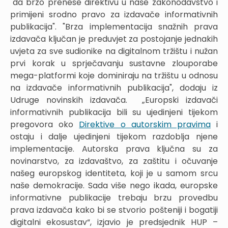
"da brzo prenese direktivu u naše zakonodavstvo i
primijeni srodno pravo za izdavače informativnih
publikacija". "Brza implementacija snažnih prava
izdavača ključan je preduvjet za postojanje jednakih
uvjeta za sve sudionike na digitalnom tržištu i nužan
prvi korak u sprječavanju sustavne zlouporabe
mega-platformi koje dominiraju na tržištu u odnosu
na izdavače informativnih publikacija", dodaju iz
Udruge novinskih izdavača. „Europski izdavači
informativnih publikacija bili su ujedinjeni tijekom
pregovora oko
Direktive o autorskim pravima
i
ostaju i dalje ujedinjeni tijekom razdoblja njene
implementacije. Autorska prava ključna su za
novinarstvo, za izdavaštvo, za zaštitu i očuvanje
našeg europskog identiteta, koji je u samom srcu
naše demokracije. Sada više nego ikada, europske
informativne publikacije trebaju brzu provedbu
prava izdavača kako bi se stvorio pošteniji i bogatiji
digitalni ekosustav“, izjavio je predsjednik HUP –