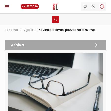
NN 85/2026
Početna
>
Vijesti
>
Novinski izdavači pozvali na brzu imp...
Arhiva