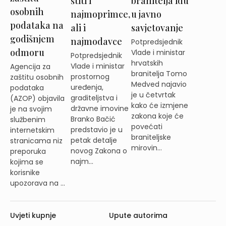
štiti i
branitelja idu
osobnih
najmoprimce,
u javno
podataka na
ali i
savjetovanje
godišnjem
najmodavce
Potpredsjednik
odmoru
Vlade i ministar
Potpredsjednik
hrvatskih
Vlade i ministar
Agencija za
branitelja Tomo
prostornog
zaštitu osobnih
Medved najavio
uređenja,
podataka
je u četvrtak
graditeljstva i
(AZOP) objavila
kako će izmjene
državne imovine
je na svojim
zakona koje će
Branko Bačić
službenim
povećati
predstavio je u
internetskim
braniteljske
petak detalje
stranicama niz
mirovin...
novog Zakona o
preporuka
najm...
kojima se
korisnike
upozorava na ...
Uvjeti kupnje
Upute autorima