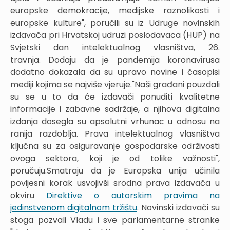
europske demokracije, medijske raznolikosti i
europske kulture", poručili su iz Udruge novinskih
izdavača pri Hrvatskoj udruzi poslodavaca (HUP) na
Svjetski dan intelektualnog vlasništva, 26.
travnja. Dodaju da je pandemija koronavirusa
dodatno dokazala da su upravo novine i časopisi
mediji kojima se najviše vjeruje."Naši građani pouzdali
su se u to da će izdavači ponuditi kvalitetne
informacije i zabavne sadržaje, a njihova digitalna
izdanja dosegla su apsolutni vrhunac u odnosu na
ranija razdoblja. Prava intelektualnog vlasništva
ključna su za osiguravanje gospodarske održivosti
ovoga sektora, koji je od tolike važnosti",
poručuju.Smatraju da je Europska unija učinila
povijesni korak usvojivši srodna prava izdavača u
okviru
Direktive o autorskim pravima na
jedinstvenom digitalnom tržištu
. Novinski izdavači su
stoga pozvali Vladu i sve parlamentarne stranke