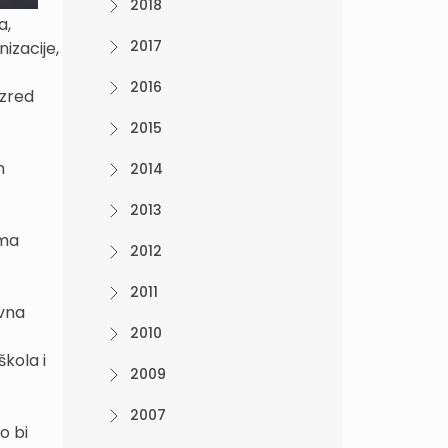
2018
a,
2017
izacije,
2016
azred
2015
h
2014
2013
ima
2012
2011
avna
2010
škola i
2009
2007
o bi