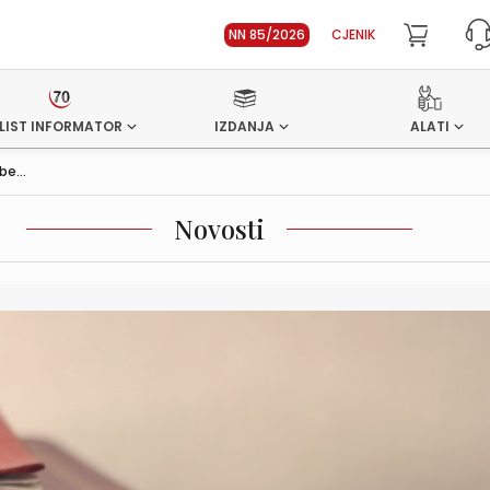
NN 85/2026
CJENIK
LIST INFORMATOR
IZDANJA
ALATI
e...
Novosti