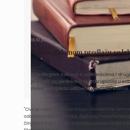
18.10.2018.
Novim Zakonom predlažu se lakš
cijena
Prijedlogom zakona o udžbenicima i drugi
je Vlada sa sjednice u srijedu uputila u s
masa kompleta udžbenika po razredima.
"Ovo je važan zakon u sklopu obrazovne reform
odobravanja udžbenika, digitalnu transformacij
činjenica koji u ovom trenutku učenici imaju u s