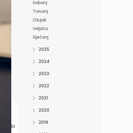
Svibanj
Travanj
Ožujak
Veljača
Siječanj
2025
2024
2023
 koji
a i
2022
2021
2020
samog
a
2019
zovanja