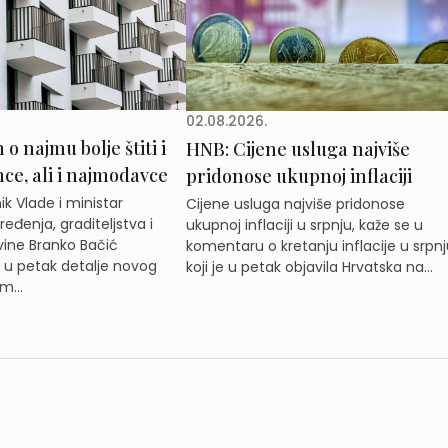
02.08.2026.
o najmu bolje štiti i
HNB: Cijene usluga najviše
e, ali i najmodavce
pridonose ukupnoj inflaciji
k Vlade i ministar
Cijene usluga najviše pridonose
eđenja, graditeljstva i
ukupnoj inflaciji u srpnju, kaže se u
ine Branko Bačić
komentaru o kretanju inflacije u srpnj
e u petak detalje novog
koji je u petak objavila Hrvatska na...
m...