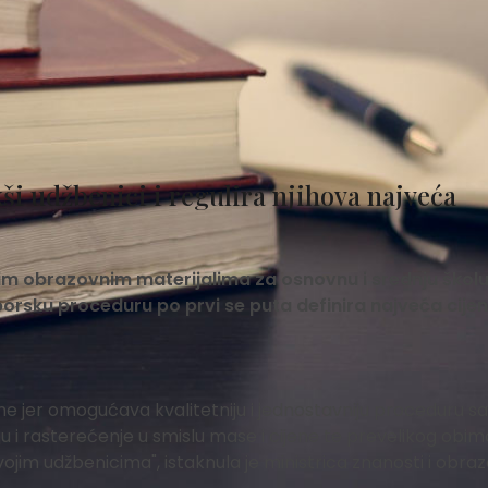
i udžbenici i regulira njihova najveća
m obrazovnim materijalima za osnovnu i srednju školu,
aborsku proceduru po prvi se puta definira najveća cijen
e jer omogućava kvalitetniju i jednostavniju proceduru 
u i rasterećenje u smislu mase i cijene te prevelikog obim
vojim udžbenicima", istaknula je ministrica znanosti i obra