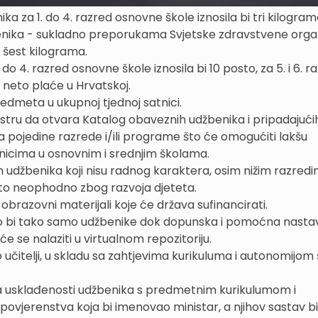
za 1. do 4. razred osnovne škole iznosila bi tri kilogram
nika - sukladno preporukama Svjetske zdravstvene organ
ed šest kilograma.
o 4. razred osnovne škole iznosila bi 10 posto, za 5. i 6. r
e neto plaće u Hrvatskoj.
predmeta u ukupnoj tjednoj satnici.
ru da otvara Katalog obaveznih udžbenika i pripadajući
 pojedine razrede i/ili programe što će omogućiti lakšu
nicima u osnovnim i srednjim školama.
h udžbenika koji nisu radnog karaktera, osim nižim razred
 to neophodno zbog razvoja djeteta.
obrazovni materijali koje će država sufinancirati.
lo bi tako samo udžbenike dok dopunska i pomoćna nast
će se nalaziti u virtualnom repozitoriju.
 učitelji, u skladu sa zahtjevima kurikuluma i autonomijom 
a usklađenosti udžbenika s predmetnim kurikulumom i
erenstva koja bi imenovao ministar, a njihov sastav bi