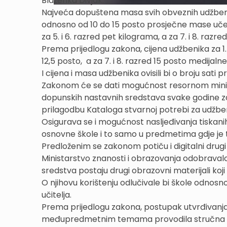
Blaženka Divjak.
Najveća dopuštena masa svih obveznih udžbenika 
odnosno od 10 do 15 posto prosječne mase uče
za 5. i 6. razred pet kilograma, a za 7. i 8. razr
Prema prijedlogu zakona, cijena udžbenika za 1. d
12,5 posto, a za 7. i 8. razred 15 posto medijaln
I cijena i masa udžbenika ovisili bi o broju sati 
Zakonom će se dati mogućnost resornom minist
dopunskih nastavnih sredstava svake godine za
prilagodbu Kataloga stvarnoj potrebi za udžbe
Osigurava se i mogućnost nasljeđivanja tiskani
osnovne škole i to samo u predmetima gdje je
Predloženim se zakonom potiču i digitalni drugi 
Ministarstvo znanosti i obrazovanja odobrava
sredstva postaju drugi obrazovni materijali koji 
O njihovu korištenju odlučivale bi škole odnosno
učitelja.
Prema prijedlogu zakona, postupak utvrđivanj
međupredmetnim temama provodila stručna povj