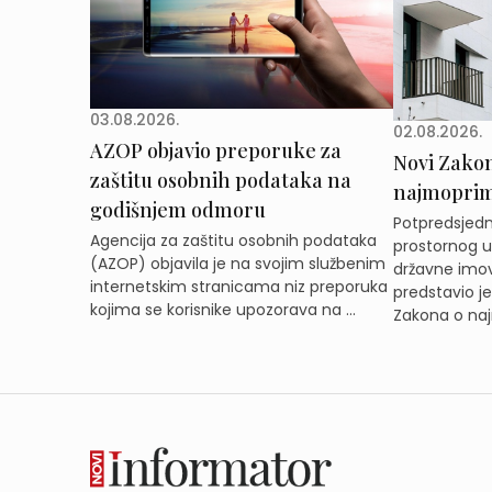
03.08.2026.
02.08.2026.
AZOP objavio preporuke za
Novi Zakon 
zaštitu osobnih podataka na
najmoprimc
godišnjem odmoru
Potpredsjedni
Agencija za zaštitu osobnih podataka
prostornog ur
(AZOP) objavila je na svojim službenim
državne imov
internetskim stranicama niz preporuka
predstavio j
kojima se korisnike upozorava na ...
Zakona o naj