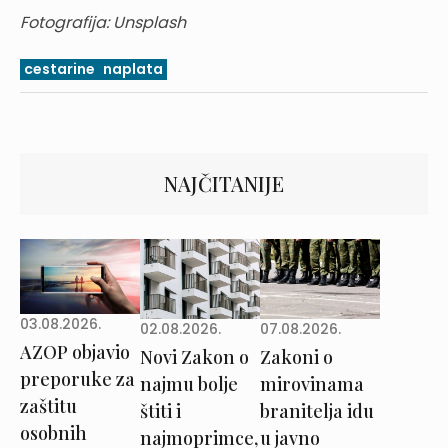
Fotografija: Unsplash
cestarine
naplata
NAJČITANIJE
03.08.2026.
02.08.2026.
07.08.2026.
AZOP objavio
Novi Zakon o
Zakoni o
preporuke za
najmu bolje
mirovinama
zaštitu
štiti i
branitelja idu
osobnih
najmoprimce,
u javno