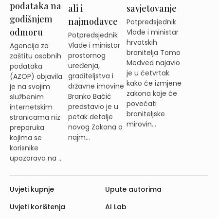
podataka na
ali i
savjetovanje
godišnjem
najmodavce
Potpredsjednik
odmoru
Vlade i ministar
Potpredsjednik
hrvatskih
Vlade i ministar
Agencija za
branitelja Tomo
prostornog
zaštitu osobnih
Medved najavio
uređenja,
podataka
je u četvrtak
graditeljstva i
(AZOP) objavila
kako će izmjene
državne imovine
je na svojim
zakona koje će
Branko Bačić
službenim
povećati
predstavio je u
internetskim
braniteljske
petak detalje
stranicama niz
mirovin...
novog Zakona o
preporuka
najm...
kojima se
korisnike
upozorava na ...
Uvjeti kupnje
Upute autorima
Uvjeti korištenja
AI Lab