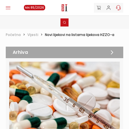
NN 85/2026
Početna
>
Vijesti
>
Novi lijekovi na listama lijekova HZZO-a
Arhiva