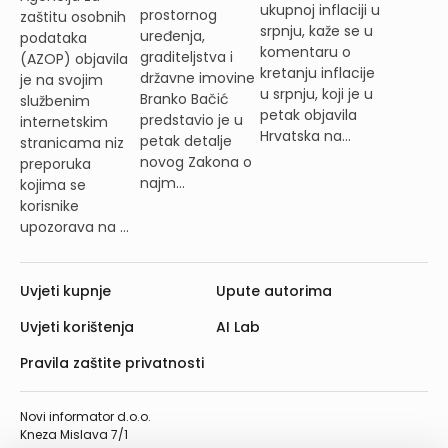
ukupnoj inflaciji u
prostornog
zaštitu osobnih
srpnju, kaže se u
uređenja,
podataka
komentaru o
graditeljstva i
(AZOP) objavila
kretanju inflacije
državne imovine
je na svojim
u srpnju, koji je u
Branko Bačić
službenim
petak objavila
predstavio je u
internetskim
Hrvatska na...
petak detalje
stranicama niz
novog Zakona o
preporuka
najm...
kojima se
korisnike
upozorava na ...
Uvjeti kupnje
Upute autorima
Uvjeti korištenja
AI Lab
Pravila zaštite privatnosti
Novi informator d.o.o.
Kneza Mislava 7/1