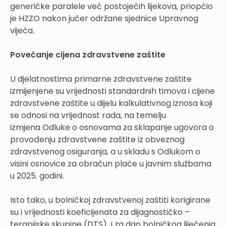
generičke paralele već postojećih lijekova, priopćio
je HZZO nakon jučer održane sjednice Upravnog
vijeća.
Povećanje cijena zdravstvene zaštite
U djelatnostima primarne zdravstvene zaštite
izmijenjene su vrijednosti standardnih timova i cijene
zdravstvene zaštite u dijelu kalkulativnog iznosa koji
se odnosi na vrijednost rada, na temelju
izmjena Odluke o osnovama za sklapanje ugovora o
provođenju zdravstvene zaštite iz obveznog
zdravstvenog osiguranja, a u skladu s Odlukom o
visini osnovice za obračun plaće u javnim službama
u 2025. godini.
Isto tako, u bolničkoj zdravstvenoj zaštiti korigirane
su i vrijednosti koeficijenata za dijagnostičko –
terapijske skupine (DTS) i za dan bolničkog liječenja