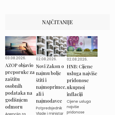
NAJČITANIJE
03.08.2026.
02.08.2026.
02.08.2026.
AZOP objavio
Novi Zakon o
HNB: Cijene
preporuke za
najmu bolje
usluga najviše
zaštitu
štiti i
pridonose
osobnih
najmoprimce,
ukupnoj
podataka na
ali i
inflaciji
godišnjem
najmodavce
Cijene usluga
odmoru
najviše
Potpredsjednik
pridonose
Vlade i ministar
Agencija za