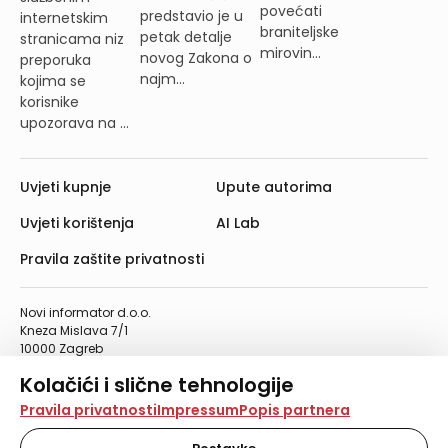
povećati
predstavio je u
internetskim
braniteljske
petak detalje
stranicama niz
mirovin...
novog Zakona o
preporuka
najm...
kojima se
korisnike
upozorava na ...
Uvjeti kupnje
Upute autorima
Uvjeti korištenja
AI Lab
Pravila zaštite privatnosti
Novi informator d.o.o.
Kneza Mislava 7/1
10000 Zagreb
Telefon: 01/4555-454
Kolačići i slične tehnologije
Telefaks: 01/4612-553
info@informator.hr
Na našoj web stranici koristimo kolačiće i slične
Pravila privatnosti
Impressum
Popis partnera
tehnologije za pohranu, čitanje i obradu informacija na
vašem uređaju. Time poboljšavamo korisničko iskustvo,