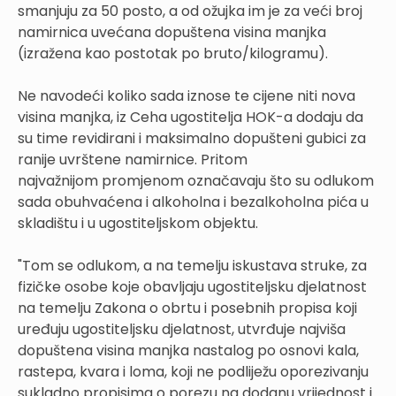
smanjuju za 50 posto, a od ožujka im je za veći broj
namirnica uvećana dopuštena visina manjka
(izražena kao postotak po bruto/kilogramu).
Ne navodeći koliko sada iznose te cijene niti nova
visina manjka, iz Ceha ugostitelja HOK-a dodaju da
su time revidirani i maksimalno dopušteni gubici za
ranije uvrštene namirnice. Pritom
najvažnijom promjenom označavaju što su odlukom
sada obuhvaćena i alkoholna i bezalkoholna pića u
skladištu i u ugostiteljskom objektu.
"Tom se odlukom, a na temelju iskustava struke, za
fizičke osobe koje obavljaju ugostiteljsku djelatnost
na temelju Zakona o obrtu i posebnih propisa koji
uređuju ugostiteljsku djelatnost, utvrđuje najviša
dopuštena visina manjka nastalog po osnovi kala,
rastepa, kvara i loma, koji ne podliježu oporezivanju
sukladno propisima o porezu na dodanu vrijednost i