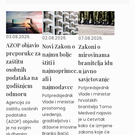
03.08.2026.
02.08.2026.
07.08.2026.
AZOP objavio
Novi Zakon o
Zakoni o
preporuke za
najmu bolje
mirovinama
zaštitu
štiti i
branitelja idu
osobnih
najmoprimce,
u javno
podataka na
ali i
savjetovanje
godišnjem
najmodavce
Potpredsjednik
odmoru
Vlade i ministar
Potpredsjednik
hrvatskih
Vlade i ministar
Agencija za
branitelja Tomo
prostornog
zaštitu osobnih
Medved najavio
uređenja,
podataka
je u četvrtak
graditeljstva i
(AZOP) objavila
kako će izmjene
državne imovine
je na svojim
zakona koje će
Branko Bačić
službenim