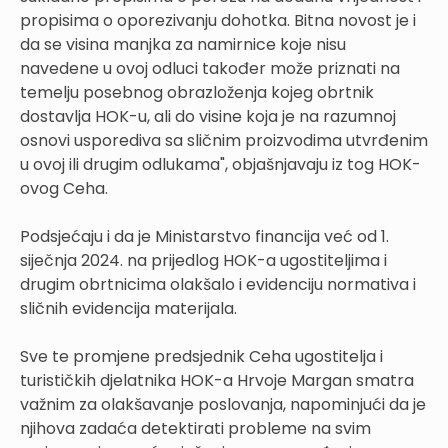
propisima o oporezivanju dohotka. Bitna novost je i
da se visina manjka za namirnice koje nisu
navedene u ovoj odluci također može priznati na
temelju posebnog obrazloženja kojeg obrtnik
dostavlja HOK-u, ali do visine koja je na razumnoj
osnovi usporediva sa sličnim proizvodima utvrđenim
u ovoj ili drugim odlukama", objašnjavaju iz tog HOK-
ovog Ceha.
Podsjećaju i da je Ministarstvo financija već od 1.
siječnja 2024. na prijedlog HOK-a ugostiteljima i
drugim obrtnicima olakšalo i evidenciju normativa i
sličnih evidencija materijala.
Sve te promjene predsjednik Ceha ugostitelja i
turističkih djelatnika HOK-a Hrvoje Margan smatra
važnim za olakšavanje poslovanja, napominjući da je
njihova zadaća detektirati probleme na svim