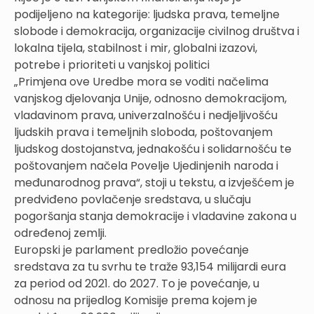
podijeljeno na kategorije: ljudska prava, temeljne
slobode i demokracija, organizacije civilnog društva i
lokalna tijela, stabilnost i mir, globalni izazovi,
potrebe i prioriteti u vanjskoj politici
„Primjena ove Uredbe mora se voditi načelima
vanjskog djelovanja Unije, odnosno demokracijom,
vladavinom prava, univerzalnošću i nedjeljivošću
ljudskih prava i temeljnih sloboda, poštovanjem
ljudskog dostojanstva, jednakošću i solidarnošću te
poštovanjem načela Povelje Ujedinjenih naroda i
međunarodnog prava“, stoji u tekstu, a izvješćem je
predviđeno povlačenje sredstava, u slučaju
pogoršanja stanja demokracije i vladavine zakona u
određenoj zemlji.
Europski je parlament predložio povećanje
sredstava za tu svrhu te traže 93,154 milijardi eura
za period od 2021. do 2027. To je povećanje, u
odnosu na prijedlog Komisije prema kojem je