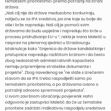
tematskim prioritetima i prema potražnji na strani
država.
„Naš cilj nije da države međusobno konkuriraju,
natječu se za IPA sredstva, pa one koje su bolje da
više i brže napreduju. Naš cilj je pomoći svim
državama da budu uspješne i napreduju što brže u
procesu pridruživanja EU-u “, rekla je Ivana Maletić u
raspravi na plenarnoj sjednici u Strasbourgu.
Istaknula je kako "činjenica da države kandidatkinje i
pristupnice napreduju različitom brzinom i da često
zbog nedostatnih administrativnih kapaciteta
nemaju pripremljene strateške dokumente i
projekte". Zbog navedenog se "ne slaže s izrečenim
stavom da se IPA treba raspodijeliti samo po
tematskim prioritetima, a po državama ovisno o
potražnji odnosno spremnosti projekata".
U svom završnom obraćanju povjerenik Hahn
odgovorio je zastupnici Maletić da će uz tematske
prioritete zadržati i indikativnu raspodjelu sredstava