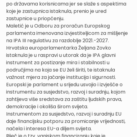
po državama korisnicama jer se slaže s aspektima
koje je zastupnica istaknula, prenio je ured
zastupnice u priopćenju.
Maletić je u Odboru za proračun Europskog
parlamenta imenovana izvjestiteljicom za mišljenje
na IPA III regulativu za razdoblje 2021.-2027.
Hrvatska europarlamentarka Željana Zovko
istaknula je u raspravi u utorak da je IPA glavni
instrument za postizanje mira i stabilnosti u
područjima na koja se EU želi širiti, te istaknula
važnost mjera za jačanje institucija i sigurnosti.
Europski je parlament u srijedu usvojio i izvješće o
instrumentu za susjedstvo, razvoj i suradnju, kojom
zahtijeva više sredstava za zaštitu ljudskih prava,
demokracije i okoliša širom svijeta.
Instrumentom za susjedstvo, razvoj i suradnju EU
daje financijsku potporu za promicanje vrijednosti,
načela i interesa EU-a diljem svijeta.
Riječ je o tzv. vanjskom financiranju koje je