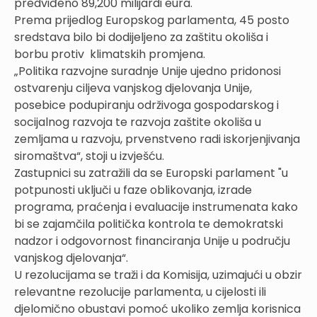
predviđeno 89,200 milijardi eura.
Prema prijedlog Europskog parlamenta, 45 posto
sredstava bilo bi dodijeljeno za zaštitu okoliša i
borbu protiv klimatskih promjena.
„Politika razvojne suradnje Unije ujedno pridonosi
ostvarenju ciljeva vanjskog djelovanja Unije,
posebice podupiranju održivoga gospodarskog i
socijalnog razvoja te razvoja zaštite okoliša u
zemljama u razvoju, prvenstveno radi iskorjenjivanja
siromaštva“, stoji u izvješću.
Zastupnici su zatražili da se Europski parlament "u
potpunosti uključi u faze oblikovanja, izrade
programa, praćenja i evaluacije instrumenata kako
bi se zajamčila politička kontrola te demokratski
nadzor i odgovornost financiranja Unije u području
vanjskog djelovanja“.
U rezolucijama se traži i da Komisija, uzimajući u obzir
relevantne rezolucije parlamenta, u cijelosti ili
djelomično obustavi pomoć ukoliko zemlja korisnica