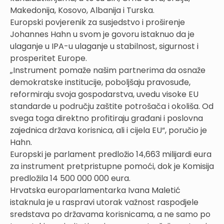
Makedonija, Kosovo, Albanija i Turska.
Europski povjerenik za susjedstvo i proširenje
Johannes Hahn u svom je govoru istaknuo da je
ulaganje u IPA-u ulaganje u stabilnost, sigurnost i
prosperitet Europe.
„Instrument pomaže našim partnerima da osnaže
demokratske institucije, poboljšaju pravosuđe,
reformiraju svoja gospodarstva, uvedu visoke EU
standarde u području zaštite potrošača i okoliša. Od
svega toga direktno profitiraju građani i poslovna
zajednica država korisnica, ali i cijela EU“, poručio je
Hahn.
Europski je parlament predložio 14,663 milijardi eura
za instrument pretpristupne pomoći, dok je Komisija
predložila 14 500 000 000 eura.
Hrvatska europarlamentarka Ivana Maletić
istaknula je u raspravi utorak važnost raspodjele
sredstava po državama korisnicama, a ne samo po