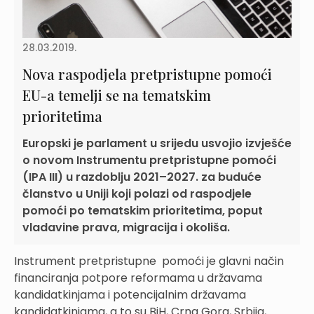
28.03.2019.
Nova raspodjela pretpristupne pomoći
EU-a temelji se na tematskim
prioritetima
Europski je parlament u srijedu usvojio izvješće
o novom Instrumentu pretpristupne pomoći
(IPA III) u razdoblju 2021–2027. za buduće
članstvo u Uniji koji polazi od raspodjele
pomoći po tematskim prioritetima, poput
vladavine prava, migracija i okoliša.
Instrument pretpristupne pomoći je glavni način
financiranja potpore reformama u državama
kandidatkinjama i potencijalnim državama
kandidatkinjama, a to su BiH, Crna Gora, Srbija,