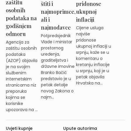
zaštitu
štiti i
pridonose
osobnih
najmoprimce,
ukupnoj
podataka na
ali i
inflaciji
godišnjem
najmodavce
Cijene usluga
odmoru
najviše
Potpredsjednik
pridonose
Vlade i ministar
Agencija za
ukupnoj inflaciji u
prostornog
zaštitu osobnih
srpnju, kaže se u
uređenja,
podataka
komentaru o
graditeljstva i
(AZOP) objavila
kretanju inflacije
državne imovine
je na svojim
u srpnju, koji je u
Branko Bačić
službenim
petak objavila
predstavio je u
internetskim
Hrvatska na...
petak detalje
stranicama niz
novog Zakona o
preporuka
najm...
kojima se
korisnike
upozorava na ...
Uvjeti kupnje
Upute autorima