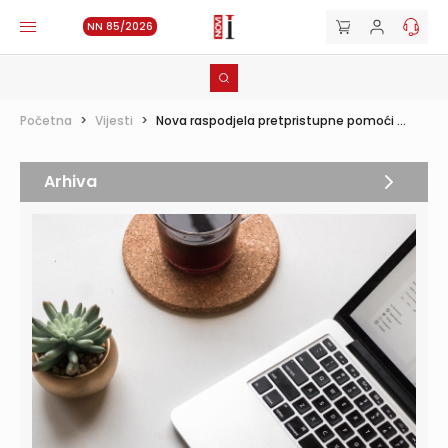
NN 85/2026
Početna
>
Vijesti
>
Nova raspodjela pretpristupne pomoći ...
Arhiva