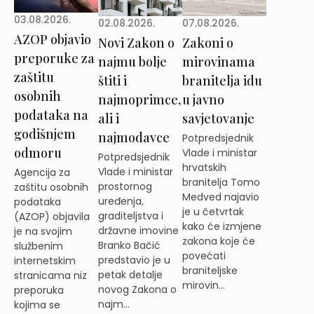
03.08.2026.
02.08.2026.
07.08.2026.
AZOP objavio
Novi Zakon o
Zakoni o
preporuke za
najmu bolje
mirovinama
zaštitu
štiti i
branitelja idu
osobnih
najmoprimce,
u javno
podataka na
ali i
savjetovanje
godišnjem
najmodavce
Potpredsjednik
odmoru
Vlade i ministar
Potpredsjednik
hrvatskih
Vlade i ministar
Agencija za
branitelja Tomo
prostornog
zaštitu osobnih
Medved najavio
uređenja,
podataka
je u četvrtak
graditeljstva i
(AZOP) objavila
kako će izmjene
državne imovine
je na svojim
zakona koje će
Branko Bačić
službenim
povećati
predstavio je u
internetskim
braniteljske
petak detalje
stranicama niz
mirovin...
novog Zakona o
preporuka
najm...
kojima se