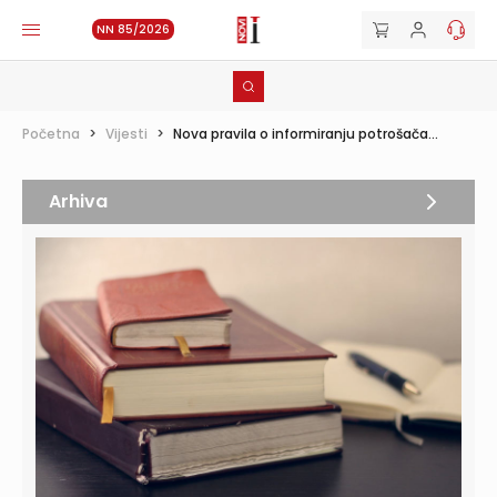
NN 85/2026
Početna
>
Vijesti
>
Nova pravila o informiranju potrošača...
Arhiva