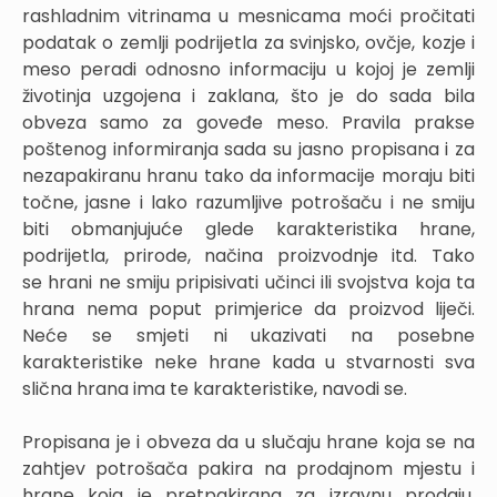
rashladnim vitrinama u mesnicama moći pročitati
podatak o zemlji podrijetla za svinjsko, ovčje, kozje i
meso peradi odnosno informaciju u kojoj je zemlji
životinja uzgojena i zaklana, što je do sada bila
obveza samo za goveđe meso. Pravila prakse
poštenog informiranja sada su jasno propisana i za
nezapakiranu hranu tako da informacije moraju biti
točne, jasne i lako razumljive potrošaču i ne smiju
biti obmanjujuće glede karakteristika hrane,
podrijetla, prirode, načina proizvodnje itd. Tako
se hrani ne smiju pripisivati učinci ili svojstva koja ta
hrana nema poput primjerice da proizvod liječi.
Neće se smjeti ni ukazivati na posebne
karakteristike neke hrane kada u stvarnosti sva
slična hrana ima te karakteristike, navodi se.
Propisana je i obveza da u slučaju hrane koja se na
zahtjev potrošača pakira na prodajnom mjestu i
hrane koja je pretpakirana za izravnu prodaju,