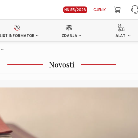
NN 85/2026
CJENIK
LIST INFORMATOR
IZDANJA
ALATI
..
Novosti