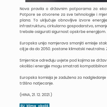
Nova pravila o državnim potporama za ekolo
Potpore se otvorene za sve tehnologije i mjer
plana. To uključuje obnovljive izvore energ
infrastrukturu, cirkularno gospodarstvo, smanjen
trebale osigurati sigurnost opskrbe energijom.
Europska unija namjerava smanjiti emisije stak
cilj je da do 2050. postane klimatski neutralna. 
Smjernice određuju uvjete pod kojima se državn
okoliša i energije mogu smatrati kompatibilnom
Europska komisija je zadužena za nadgledanje
tržišno natjecanje.
(HINA, 21. 12. 2021.)
EU
klima
okoliš