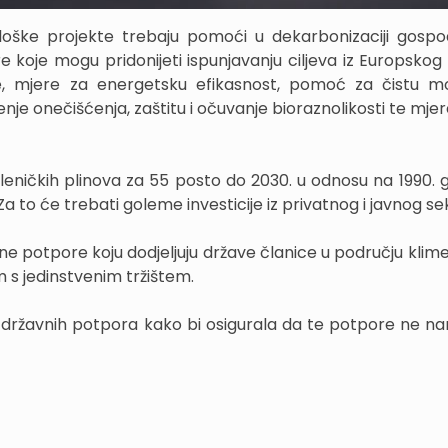
ške projekte trebaju pomoći u dekarbonizaciji gospo
e koje mogu pridonijeti ispunjavanju ciljeva iz Europskog
ije, mjere za energetsku efikasnost, pomoć za čistu mo
je onečišćenja, zaštitu i očuvanje bioraznolikosti te mjer
leničkih plinova za 55 posto do 2030. u odnosu na 1990. g
Za to će trebati goleme investicije iz privatnog i javnog se
e potpore koju dodjeljuju države članice u području klime,
 s jedinstvenim tržištem.
 državnih potpora kako bi osigurala da te potpore ne na