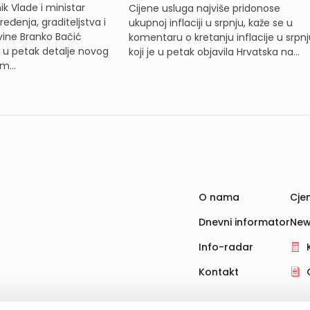
k Vlade i ministar
Cijene usluga najviše pridonose
eđenja, graditeljstva i
ukupnoj inflaciji u srpnju, kaže se u
ine Branko Bačić
komentaru o kretanju inflacije u srpnj
e u petak detalje novog
koji je u petak objavila Hrvatska na...
m...
O nama
Cjen
Dnevni informator
New
Info-radar
Kontakt