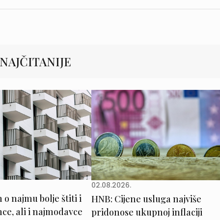
NAJČITANIJE
02.08.2026.
o najmu bolje štiti i
HNB: Cijene usluga najviše
e, ali i najmodavce
pridonose ukupnoj inflaciji