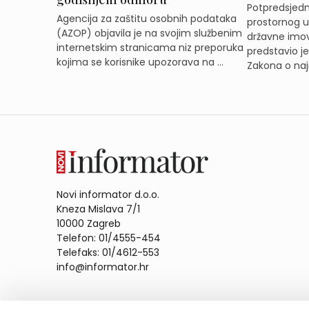
Potpredsjedni
Agencija za zaštitu osobnih podataka
prostornog ur
(AZOP) objavila je na svojim službenim
državne imov
internetskim stranicama niz preporuka
predstavio j
kojima se korisnike upozorava na ...
Zakona o naj
Novi informator d.o.o.
Kneza Mislava 7/1
10000 Zagreb
Telefon: 01/4555-454
Telefaks: 01/4612-553
info@informator.hr