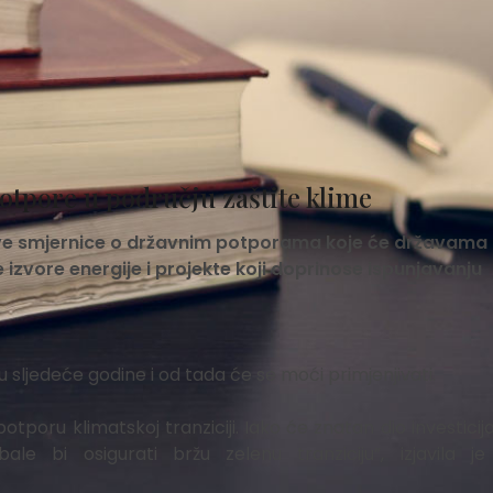
otpore u području zaštite klime
nove smjernice o državnim potporama koje će državama
e izvore energije i projekte koji doprinose ispunjavanju
u sljedeće godine i od tada će se moći primjenjivati.
potporu klimatskoj tranziciji. Iako će znatan dio investicija
e bi osigurati bržu zelenu tranziciju”, izjavila je