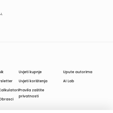
u,
ik
Uvjeti kupnje
Upute autorima
sletter
Uvjeti korištenja
AI Lab
Kalkulatori
Pravila zaštite
privatnosti
Obrasci