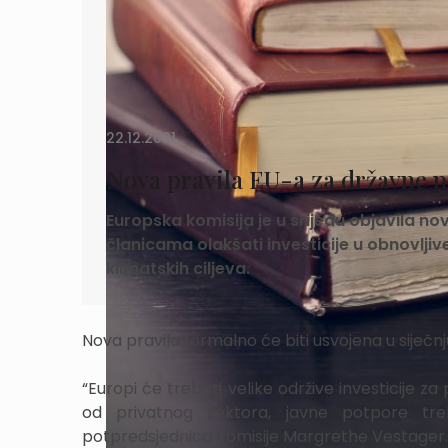
22.12.2021.
Nova pravila EU-a za državne p
Europska komisija je u srijedu objavila 
članicama olakšati investicije u obnovljiv
klimatskih ciljeva.
Nova pravila formalno će biti usvojena u siječnj
“Europi će trebati velike održive investicije za 
od privatnog sektora, javne potpore trebal
potpredsjednica Komisije Margrethe Vestager.